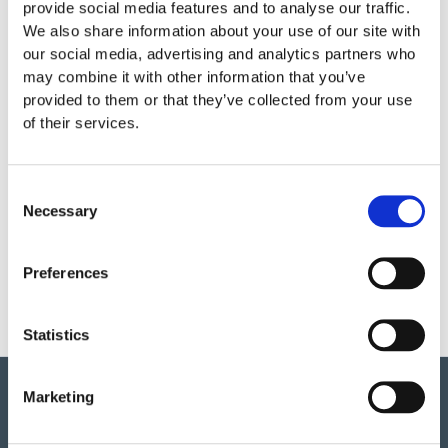
provide social media features and to analyse our traffic.
Specifikationer
We also share information about your use of our site with
our social media, advertising and analytics partners who
may combine it with other information that you’ve
provided to them or that they’ve collected from your use
Skötsel
of their services.
Garantivillkor
Consent
Necessary
Selection
Produktens utseende kan avvika mot de bilder som visas
på hemsidan.
Preferences
Statistics
Marketing