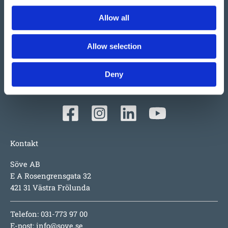
Vi har så mycket vi skulle vilja berätta om detta både
Allow all
stora och lilla företag i Ulefoss, Norge. Ett familjeföretag
som i snart 50 år tillverkat och sålt lekplatsutrustning,
Allow selection
parkmöbler m.m. i Norden. Tillväxten beror faktiskt mest
på produkterna i sig; underhållsfritt, lång garanti,
Deny
inspirerande utmaningar för barnen, hög säkerhet och
numera även design i toppklass.
Kontakt
Söve AB
E A Rosengrensgata 32
421 31 Västra Frölunda
Telefon: 031-773 97 00
E-post:
info@sove.se