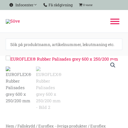
Hoppa
Infocenter
Få rådgivning
0 varor
till
innehåll
EUROFLEX®
Rubber
Palisades
grey
600
x
250/200
mm
mängd
Hem
/
Fallskydd
/
Euroflex - övriga produkter
/
Euroflex