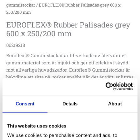
gummistockar
/ EUROFLEX® Rubber Palisades grey 600 x
250/200 mm
EUROFLEX® Rubber Palisades grey
600 x 250/200 mm
00219218
Euroflex ® Gummistockar är tillverkade av återvunnet
gummimaterial som är mjukt och ger ett effektivt skydd
mot allvarliga huvudskador. Euroflex® Gummistockar är
bekväma att sitta på, torkar snabbt när det är vått, splittras
inte och är mycket tåliga mot väder och vind. Finns i
olika höjder för designfrihet. Integrerade stålankare ger
säker montering, tillåter utnyttjande av full höjd.
Consent
Details
About
1 410
:-
Lägg till i offertförfrågan
This website uses cookies
We use cookies to personalise content and ads, to