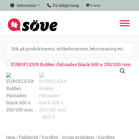
Hoppa
Infocenter
Få rådgivning
0 varor
till
innehåll
EUROFLEX®
Rubber
Palisades
black
600
x
250/200
mm
mängd
Hem
/
Fallskydd
/
Euroflex - övriga produkter
/
Euroflex