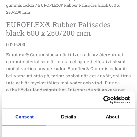
gummistockar
/ EUROFLEX® Rubber Palisades black 600 x
250/200 mm
EUROFLEX® Rubber Palisades
black 600 x 250/200 mm
00216200
Euroflex ® Gummistockar är tillverkade av återvunnet
gummimaterial som är mjukt och ger ett effektivt skydd
mot allvarliga huvudskador. Euroflex® Gummistockar är
bekväma att sitta på, torkar snabbt när det är vått, splittras
inte och är mycket tåliga mot väder och vind. Finns i
olika höjder för designfrihet. Integrerade stålankare ger
säker montering, tillåter utnyttjande av full höjd.
1 520
:-
Consent
Details
About
Lägg till i offertförfrågan