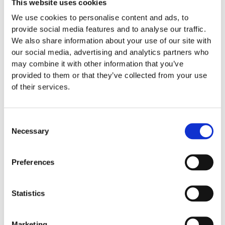
This website uses cookies
Specifikationer
We use cookies to personalise content and ads, to
provide social media features and to analyse our traffic.
We also share information about your use of our site with
Skötsel
our social media, advertising and analytics partners who
may combine it with other information that you’ve
provided to them or that they’ve collected from your use
Garantivillkor
of their services.
Produktens utseende kan avvika mot de bilder som visas
Consent
Necessary
på hemsidan.
Selection
Preferences
Mer information om produkten, klicka här
DWG, produktblad, teknisk information, bilder etc.
Statistics
Marketing