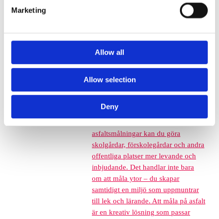
Grässkyddsmattor
Marketing
Platsgjuten gummiasfalt
Konstgräs
Corkeen
Allow all
Euroflex förankring, tillbehör och
lim
Asfaltsmålning
Asfaltsmålningar –
Allow selection
Skapa livfulla offentliga miljöer Att
förvandla grå och tråkig asfalt till
Deny
färgglada och engagerande ytor har
aldrig varit enklare. Med
asfaltsmålningar kan du göra
skolgårdar, förskolegårdar och andra
offentliga platser mer levande och
inbjudande. Det handlar inte bara
om att måla ytor – du skapar
samtidigt en miljö som uppmuntrar
till lek och lärande. Att måla på asfalt
är en kreativ lösning som passar