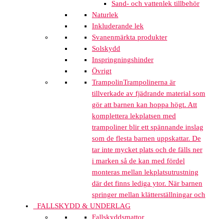
Sand- och vattenlek tillbehör
Naturlek
Inkluderande lek
Svanenmärkta produkter
Solskydd
Inspringningshinder
Övrigt
Trampolin
Trampolinerna är
tillverkade av fjädrande material som
gör att barnen kan hoppa högt. Att
komplettera lekplatsen med
trampoliner blir ett spännande inslag
som de flesta barnen uppskattar. De
tar inte mycket plats och de fälls ner
i marken så de kan med fördel
monteras mellan lekplatsutrustning
där det finns lediga ytor. När barnen
springer mellan klätterställningar och
FALLSKYDD & UNDERLAG
Fallskyddsmattor