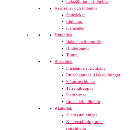
Lekställningar tillbehör
Karuseller och linbanor
Snurrlekar
Linbanor
Karuseller
Hinderlek
Balans och motorik
Hinderbanor
Tunnel
Rutschlek
Fristående rutschkana
Rutschkanor till lekställningar
Släntrutschkana
Terrängtrappor
Plattformar
Rutschlek tillbehör
Klätterlek
Klätterställningar
Klätterställning med
rutschkana