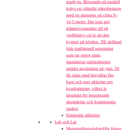
markyta. Beroende på modell
krävs en cirkulär säkerhetszon
med en diameter på cirka 9–
14,5 meter. Det som gör
klätterpyramiden till ett
yteffektivt val är att den
bygger på höjden. Till skillnad
från traditionell utrustning
som tar större plats,
maximerar nätstrukturen
antalet användare på ytan. Ni
får plats med betydligt fler
barn och mer aktivitet per
kvadratmeter, vilket är
idealiskt för begränsade
skolgårdar och kommunala
parker.
Klätterlek tillbehör
Lek och Lär
Matematikprodukter
Här finner