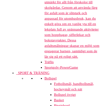
utmärkt för allt från förskolor till
skolgårdar. Genom att använda färg
för asfalt som är slitstark och
anpassad för utomhusbruk, kan du
enkelt göra om en vanlig yta till en
lekplats full av spännande aktiviteter
som hopphagar, sifferlekar och
bokstavsjakter. Dessa
asfaltsmålningar skapar en miljö som
engagerar barnen, samtidigt som de
lär sig på ett roligt sätt.
Träflis
Sportgolv-PowerGame
SPORT & TRÄNING
Bollspel
Fotbollsmål, handbollsmål,
hockeymål och nät
Bollspel övrigt
Basket
Pingisbord