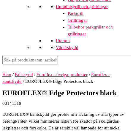
Utomhusgrill och grillringar
Parkgrill
Grillringar
Tillbehör parkgrillar och
grillringar
Uterum
Väderskydd
Hem
/
Fallskydd
/
Euroflex - övriga produkter
/
Euroflex -
kantskydd
/ EUROFLEX® Edge Protectors black
EUROFLEX® Edge Protectors black
00141319
EUROFLEX® kantskydd ger problemfri täckning av alla typer av
betongkanter, vilket minimerar risken för skador på skolgårdar,
lekplatser och förskolor. De är särskilt väl lämpade för att täcka