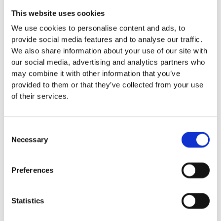
mm – fallhöjd upp till 2,1 m
This website uses cookies
Nordic rubber safe tiles 75
mm – fallhöjd upp till 2,5 m
We use cookies to personalise content and ads, to
Euroflex - övriga produkter
provide social media features and to analyse our traffic.
Euroflex - kantskydd
We also share information about your use of our site with
Euroflex hel & halvkulor /
our social media, advertising and analytics partners who
stenar / diamonds
may combine it with other information that you’ve
Euroflex kub / kub EPDM
provided to them or that they’ve collected from your use
Euroflex svamp/träd
of their services.
Euroflex stepper/S & C-block
Euroflex gummistockar
Euroflex hörnskydd
Consent
Necessary
Euroflex gräskantskydd
Selection
Euroflex trottoarsten
Euroflex stegblock
Preferences
Euroflex kantprofil - olika
tjocklekar
Euroflex hörnprofil - olika
Statistics
tjocklek
Grässkyddsmattor