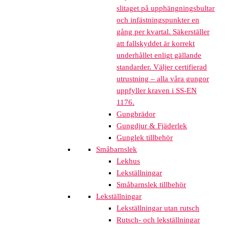
slitaget på upphängningsbultar
och infästningspunkter en
gång per kvartal. Säkerställer
att fallskyddet är korrekt
underhållet enligt gällande
standarder. Väljer certifierad
utrustning – alla våra gungor
uppfyller kraven i SS-EN
1176.
Gungbrädor
Gungdjur & Fjäderlek
Gunglek tillbehör
Småbarnslek
Lekhus
Lekställningar
Småbarnslek tillbehör
Lekställningar
Lekställningar utan rutsch
Rutsch- och lekställningar