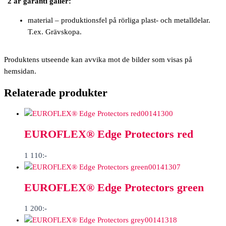
2 år garanti gäller:
material – produktionsfel på rörliga plast- och metalldelar.
T.ex. Grävskopa.
Produktens utseende kan avvika mot de bilder som visas på
hemsidan.
Relaterade produkter
00141300
EUROFLEX® Edge Protectors red
1 110
:-
00141307
EUROFLEX® Edge Protectors green
1 200
:-
00141318