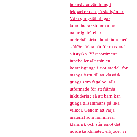
intensiv användning i
lekparker och på skolgårdar.
Våra gungställningar
kombinerar stommar av
naturligt trä eller
underhållsfritt aluminium med
stålförstärkta nät för maximal
slitstyrka. Vårt sortiment
innehåller allt från en
kompisgunga i stor modell för
många barn till en klassisk
gunga som fågelbo, alla
utformade för att främja
inkludering så att barn kan
gunga tillsammans på lika
villkor. Genom att välja
material som minimerar
klämrisk och står emot det
nordiska klimatet, erbjuder vi