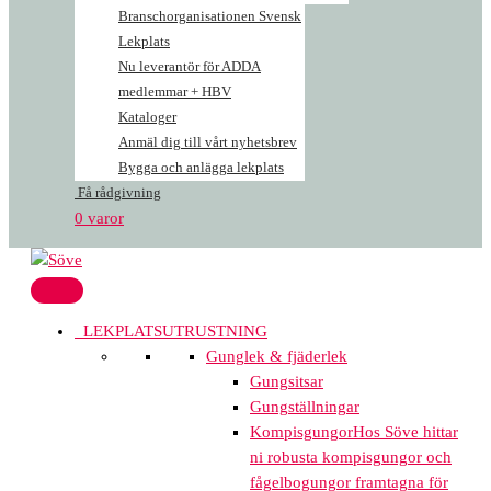
Branschorganisationen Svensk
Lekplats
Nu leverantör för ADDA
medlemmar + HBV
Kataloger
Anmäl dig till vårt nyhetsbrev
Bygga och anlägga lekplats
Få rådgivning
0 varor
LEKPLATSUTRUSTNING
Gunglek & fjäderlek
Gungsitsar
Gungställningar
Kompisgungor
Hos Söve hittar
ni robusta kompisgungor och
fågelbogungor framtagna för