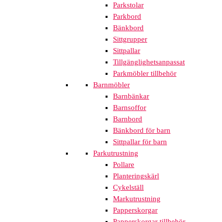
Parkstolar
Parkbord
Bänkbord
Sittgrupper
Sittpallar
Tillgänglighetsanpassat
Parkmöbler tillbehör
Barnmöbler
Barnbänkar
Barnsoffor
Barnbord
Bänkbord för barn
Sittpallar för barn
Parkutrustning
Pollare
Planteringskärl
Cykelställ
Markutrustning
Papperskorgar
Papperskorgar tillbehör