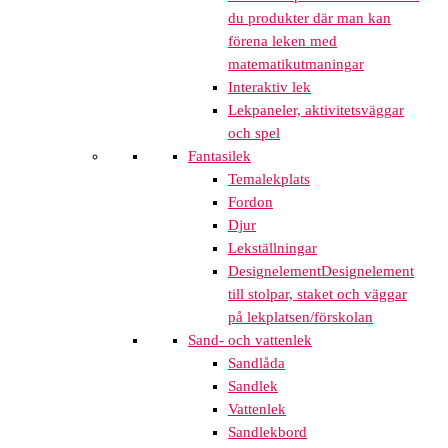
du produkter där man kan
förena leken med
matematikutmaningar
Interaktiv lek
Lekpaneler, aktivitetsväggar
och spel
Fantasilek
Temalekplats
Fordon
Djur
Lekställningar
Designelement
Designelement
till stolpar, staket och väggar
på lekplatsen/förskolan
Sand- och vattenlek
Sandlåda
Sandlek
Vattenlek
Sandlekbord