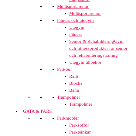
Multisportarenor
Multisportarenor
Fitness och utegym
Utegym
Fitness
Senior & Rehabilitering
Gym
och fitnessprodukter för senior
och rehabiliteringsträning
Utegym tillbehör
Parkour
Rails
Blocks
Bana
Trampoliner
Trampoliner
GATA & PARK
Parkmöbler
Parksoffor
Parkbänkar