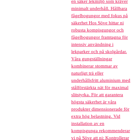
en säker lekmiljö som kräver
minimalt underhåll. Hållbara
fågelbogungor med fokus på
säkerhet Hos Söve hittar ni
robusta kompisgungor och
fågelbogungor framtagna för
intensiv användning i
lekparker och på skolgårdar.
Våra gungställningar
kombinerar stommar av
naturligt trä eller
underhållsfritt aluminium med
stålförstärkta nät för maximal
slitstyrka. För att garantera
högsta säkerhet är våra
produkter dimensionerade för
extra hög belastning. Vid
installation av en
kompisgunga rekommenderar
vi på Söve att ni: Kontrollerar