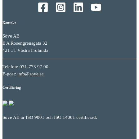
Kontakt
Söve AB
E A Rosengrensgata 32
421 31 Västra Frölunda
Telefon: 031-773 97 00
E-post:
info@sove.se
Certifiering
Söve AB är ISO 9001 och ISO 14001 certifierad.