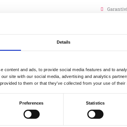
Garantivi
20 år garanti gäl
material
producera
Details
15 år garanti gäl
material 
producera
e content and ads, to provide social media features and to analy
 our site with our social media, advertising and analytics partn
 provided to them or that they’ve collected from your use of their
12 år garanti gäl
material 
Preferences
Statistics
10 år garanti gäl
material 
av stål, s