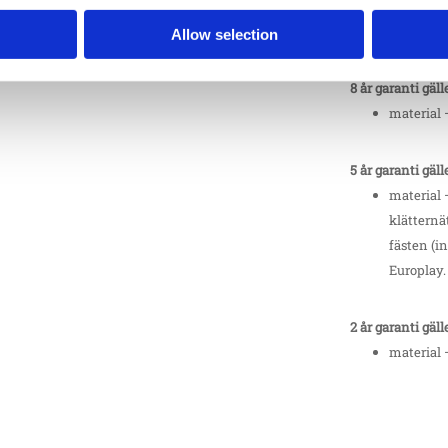
material 
Mot rost 
Allow selection
8 år garanti gäll
material 
5 år garanti gäll
material 
klätternä
fästen (in
Europlay.
2 år garanti gäll
material 