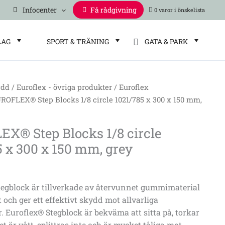
Infocenter
Få rådgivning
0 varor
LAG
SPORT & TRÄNING
GATA & PARK
ydd
/
Euroflex - övriga produkter
/
Euroflex
ROFLEX® Step Blocks 1/8 circle 1021/785 x 300 x 150 mm,
X® Step Blocks 1/8 circle
5 x 300 x 150 mm, grey
tegblock är tillverkade av återvunnet gummimaterial
 och ger ett effektivt skydd mot allvarliga
 Euroflex® Stegblock är bekväma att sitta på, torkar
t är vått, splittras inte och är mycket tåliga mot