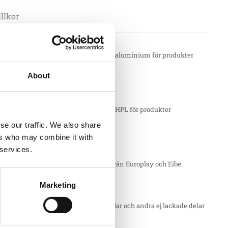
llkor
ler:
 – produktionsfel på komponenter av aluminium för produkter
d från Söve. T.ex. aluminiumstolpar.
About
ler:
– produktionsfel på komponenter av HPL för produkter
d från Söve. T.ex. HPL väggar
se our traffic. We also share
ers who may combine it with
 services.
ler:
– produktionsfel på delar av robinia från Europlay och Eibe.
Marketing
ler:
– produktionsfel på galvaniserade delar och andra ej lackade delar
amt plattor av HDPE. T.ex. stålstolpar