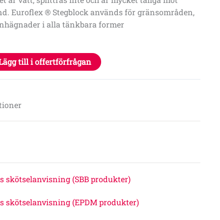
nd. Euroflex ® Stegblock används för gränsområden,
inhägnader i alla tänkbara former
Lägg till i offertförfrågan
tioner
s skötselanvisning (SBB produkter)
s skötselanvisning (EPDM produkter)