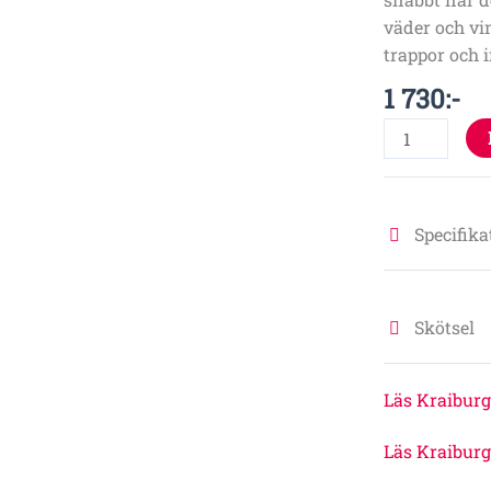
grey
väder och vi
mängd
trappor och 
1 730
:-
Specifika
Skötsel
Läs Kraiburg
Läs Kraiburg