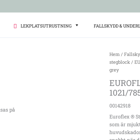
LEKPLATSUTRUSTNING
FALLSKYDD & UNDER
Hem
/
Fallsk
EUROFLEX®
stegblock
/ EU
Step
grey
Blocks
EUROFLE
1/8
1021/78
circle
1021/785
00142918
x
sas på
300
Euroflex ® S
x
som är mjukt
150
huvudskador.
mm,
snabbt när de