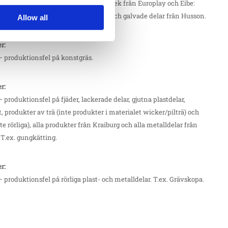
– produktionsfel på delar av lärk och ek från Europlay och Eibe:
på produkter från Erlau: aluminium och galvade delar från Husson.
Allow all
er:
– produktionsfel på konstgräs.
er:
– produktionsfel på fjäder, lackerade delar, gjutna plastdelar,
t, produkter av trä (inte produkter i materialet wicker/pilträ) och
te rörliga), alla produkter från Kraiburg och alla metalldelar från
 T.ex. gungkätting.
er:
– produktionsfel på rörliga plast- och metalldelar. T.ex. Grävskopa.