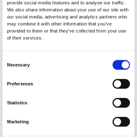
provide social media features and to analyse our traffic.
material – produktionsfel på delar av lärk och ek från
We also share information about your use of our site with
Europlay och Eibe: Mot rost på produkter från Erlau:
our social media, advertising and analytics partners who
aluminium och galvade delar från Husson.
may combine it with other information that you’ve
provided to them or that they’ve collected from your use
8 år garanti gäller:
of their services.
material – produktionsfel på konstgräs.
Consent
5 år garanti gäller:
Necessary
Selection
material – produktionsfel på fjäder, lackerade delar, gjutna
plastdelar, klätternät, produkter av trä (inte produkter i
materialet wicker/pilträ) och fästen (inte rörliga), alla
Preferences
produkter från Kraiburg och alla metalldelar från Europlay.
T.ex. gungkätting.
Statistics
2 år garanti gäller:
material – produktionsfel på rörliga plast- och metalldelar.
Marketing
T.ex. Grävskopa.