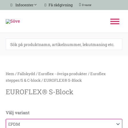
Hoppa
Infocenter
Få rådgivning
0 varor
till
innehåll
EUROFLEX®
S-
Block
Hem
/
Fallskydd
/
Euroflex - övriga produkter
/
Euroflex
mängd
stepper/S & C-block
/ EUROFLEX® S-Block
EUROFLEX® S-Block
Välj variant