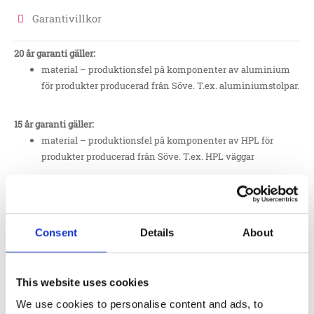
Garantivillkor
20 år garanti gäller:
material – produktionsfel på komponenter av aluminium
för produkter producerad från Söve. T.ex. aluminiumstolpar.
15 år garanti gäller:
material – produktionsfel på komponenter av HPL för
produkter producerad från Söve. T.ex. HPL väggar
12 år garanti gäller:
material – produktionsfel på delar av robinia från Europlay
och Eibe.
Consent
Details
About
10 år garanti gäller:
material – produktionsfel på galvaniserade delar och andra
This website uses cookies
ej lackade delar av stål, samt plattor av HDPE. T.ex.
We use cookies to personalise content and ads, to
stålstolpar