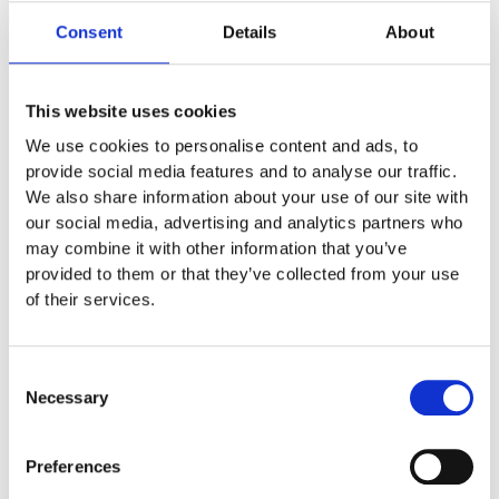
elastiska brostenar är bekväma att gå på, torkar snabbt när
Consent
Details
About
det är vått, splittras inte och är mycket tåliga mot väder
och vind. PS. priset gäller per st.
160
:-
This website uses cookies
Lägg till i offertförfrågan
We use cookies to personalise content and ads, to
provide social media features and to analyse our traffic.
We also share information about your use of our site with
our social media, advertising and analytics partners who
Specifikationer
may combine it with other information that you’ve
provided to them or that they’ve collected from your use
of their services.
Skötsel
Consent
Necessary
Garantivillkor
Selection
Preferences
Produktens utseende kan avvika mot de bilder som visas