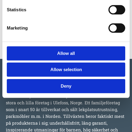
på hemsidan.
Statistics
Mer information om produkten, klicka här
DWG, produktblad, teknisk information, bilder etc.
Marketing
Allow all
Allow selection
Deny
Vi har så mycket vi skulle vilja berätta om detta både
stora och lilla företag i Ulefoss, Norge. Ett familjeföretag
som i snart 50 år tillverkat och sålt lekplatsutrustning,
parkmöbler m.m. i Norden. Tillväxten beror faktiskt mest
på produkterna i sig; underhållsfritt, lång garanti,
inspirerande utmaningar för barnen, hög säkerhet och