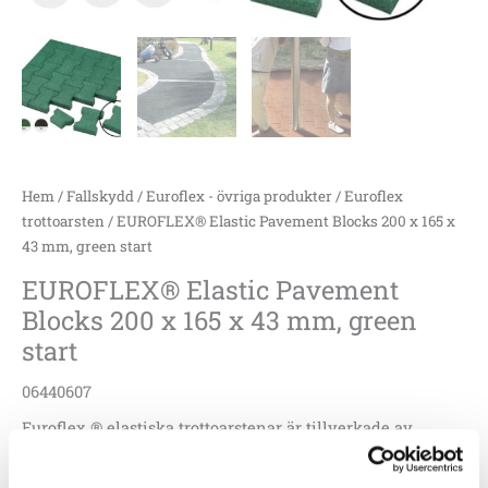
start
mängd
Hem
/
Fallskydd
/
Euroflex - övriga produkter
/
Euroflex
trottoarsten
/ EUROFLEX® Elastic Pavement Blocks 200 x 165 x
43 mm, green start
EUROFLEX® Elastic Pavement
Blocks 200 x 165 x 43 mm, green
start
06440607
Euroflex ® elastiska trottoarstenar är tillverkade av
återvunnet gummimaterial som är mjukt och ger ett
effektivt skydd mot allvarliga huvudskador. Euroflex®