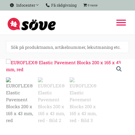
Hoppa
Infocenter
Få rådgivning
0 varor
till
innehåll
EUROFLEX®
Elastic
Pavement
Blocks
200
x
165
x
43
mm,
red