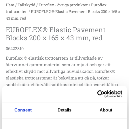
mängd
Hem
/
Fallskydd
/
Euroflex - övriga produkter
/
Euroflex
trottoarsten
/ EUROFLEX® Elastic Pavement Blocks 200 x 165 x
43 mm, red
EUROFLEX® Elastic Pavement
Blocks 200 x 165 x 43 mm, red
06422810
Euroflex ® elastisk trottoarsten är tillverkade av
återvunnet gummimaterial som är mjukt och ger ett
effektivt skydd mot allvarliga huvudskador. Euroflex®
elastiska trottoarstenar är bekväma att gå på, torkar
snabbt när det är vått, splittras inte och är mycket tåliga
mot väder och vind. Pris per kvm.
1 520
:-
Consent
Details
About
Lägg till i offertförfrågan