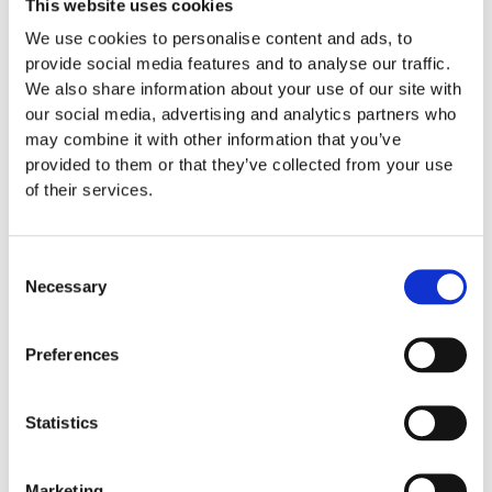
This website uses cookies
Specifikationer
We use cookies to personalise content and ads, to
provide social media features and to analyse our traffic.
We also share information about your use of our site with
Skötsel
our social media, advertising and analytics partners who
may combine it with other information that you’ve
provided to them or that they’ve collected from your use
Garantivillkor
of their services.
Produktens utseende kan avvika mot de bilder som visas
Consent
Necessary
på hemsidan.
Selection
Preferences
Mer information om produkten, klicka här
DWG, produktblad, teknisk information, bilder etc.
Statistics
Marketing