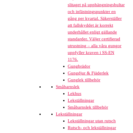
slitaget på upphängningsbultar
och infästningspunkter en
gång per kvartal. Säkerställer
att fallskyddet är korrekt
underhållet enligt gällande
standarder. Väljer certifierad
utrustning – alla våra gungor
uppfyller kraven i SS-EN
1176.
Gungbrädor
Gungdjur & Fjäderlek
Gunglek tillbehör
Småbarnslek
Lekhus
Lekställningar
Småbarnslek tillbehör
Lekställningar
Lekställningar utan rutsch
Rutsch- och lekställningar