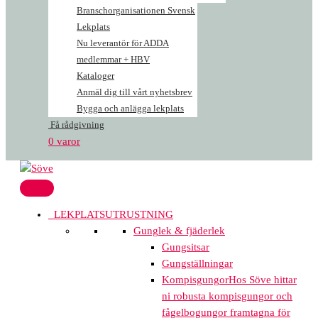
Branschorganisationen Svensk
Lekplats
Nu leverantör för ADDA
medlemmar + HBV
Kataloger
Anmäl dig till vårt nyhetsbrev
Bygga och anlägga lekplats
Få rådgivning
0 varor
LEKPLATSUTRUSTNING
Gunglek & fjäderlek
Gungsitsar
Gungställningar
Kompisgungor
Hos Söve hittar
ni robusta kompisgungor och
fågelbogungor framtagna för