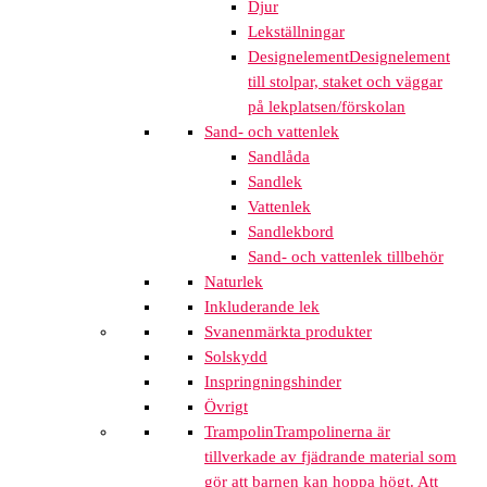
Djur
Lekställningar
Designelement
Designelement
till stolpar, staket och väggar
på lekplatsen/förskolan
Sand- och vattenlek
Sandlåda
Sandlek
Vattenlek
Sandlekbord
Sand- och vattenlek tillbehör
Naturlek
Inkluderande lek
Svanenmärkta produkter
Solskydd
Inspringningshinder
Övrigt
Trampolin
Trampolinerna är
tillverkade av fjädrande material som
gör att barnen kan hoppa högt. Att