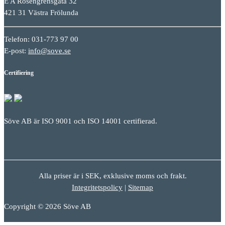
E A Rosengrensgata 32
421 31 Västra Frölunda
Telefon: 031-773 97 00
E-post:
info@sove.se
Certifiering
Söve AB är ISO 9001 och ISO 14001 certifierad.
Alla priser är i SEK, exklusive moms och frakt.
Integritetspolicy
|
Sitemap
Copyright © 2026 Söve AB