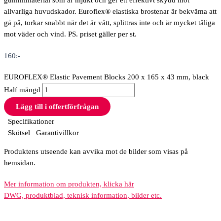
gummimaterial som är mjukt och ger ett effektivt skydd mot
allvarliga huvudskador. Euroflex® elastiska brostenar är bekväma att
gå på, torkar snabbt när det är vått, splittras inte och är mycket tåliga
mot väder och vind. PS. priset gäller per st.
160
:-
EUROFLEX® Elastic Pavement Blocks 200 x 165 x 43 mm, black
Half mängd
Lägg till i offertförfrågan
Specifikationer
Skötsel
Garantivillkor
Produktens utseende kan avvika mot de bilder som visas på
hemsidan.
Mer information om produkten, klicka här
DWG, produktblad, teknisk information, bilder etc.