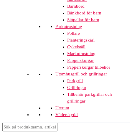
Barnbord
Bänkbord för barn
Sittpallar för barn
Parkutrustning
Pollare
Planteringskärl
Cykelställ
Markutrustning
Papperskorgar
Papperskorgar tillbehör
Utomhusgrill och grillringar
Parkgrill
Grillringar
Tillbehör parkgrillar och
grillringar
Uterum
Väderskydd