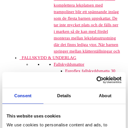
komplettera lekplatsen med
trampoliner blir ett spännande inslag
som de flesta barnen uppskattar. De
tar inte mycket plats och de fälls ner
i marken så de kan med fördel
monteras mellan lekplatsutrustning
där det finns lediga ytor. När barnen
springer mellan klätterställningar och
FALLSKYDD & UNDERLAG
Fallskyddsmattor
Euroflex fallskyddsmatta 30
mm - för fallhöjd till och med
1 meter
Euroflex fallskyddsmatta 40
Consent
Details
About
mm - för fallhöjd 1,2 meter
Euroflex fallskyddsmatta 50
mm - för fallhöjd 1,5 meter
This website uses cookies
Euroflex fallskyddsmatta 60
mm – för fallhöjd 1,7 meter
We use cookies to personalise content and ads, to