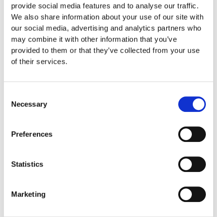
Euroflex fallskyddsmatta 70
provide social media features and to analyse our traffic.
mm - för fallhöjd 2,1 meter
We also share information about your use of our site with
Euroflex fallskyddsmatta 80
our social media, advertising and analytics partners who
mm - för fallhöjd 2,4 meter
may combine it with other information that you’ve
Euroflex fallskyddsmatta 90
provided to them or that they’ve collected from your use
mm soft - för fallhöjd 3,0
of their services.
meter
Nordic rubber safe tiles 40
mm – fallhöjd upp till 1,5 m
Consent
Necessary
Nordic rubber safe tiles 55
Selection
mm – fallhöjd upp till 2,1 m
Nordic rubber safe tiles 75
Preferences
mm – fallhöjd upp till 2,5 m
Euroflex - övriga produkter
Euroflex - kantskydd
Statistics
Euroflex hel & halvkulor /
stenar / diamonds
Euroflex kub / kub EPDM
Marketing
Euroflex svamp/träd
Euroflex stepper/S & C-block