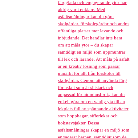
färgglada och engagerande ytor har
aldrig varit enklare. Med
asfaltsmålningar kan du göra
skolgårdar, förskolegårdar och andra
offentliga platser mer levande och
inbjudande. Det handlar inte bara
om att måla ytor – du skapar
samtidigt en miljö som uppmuntrar
till lek och lärande. Att måla på asfalt
är en kreativ lösning som passar
utmärkt för allt från förskolor till
skolgårdar. Genom att använda färg
för asfalt som är slitstark och
anpassad för utomhusbruk, kan du
enkelt göra om en vanlig yta till en
lekplats full av spännande aktiviteter
som hopphagar, sifferlekar och
bokstavsjakter. Dessa
asfaltsmålningar skapar en miljö som
engagerar barnen, samtidigt som de