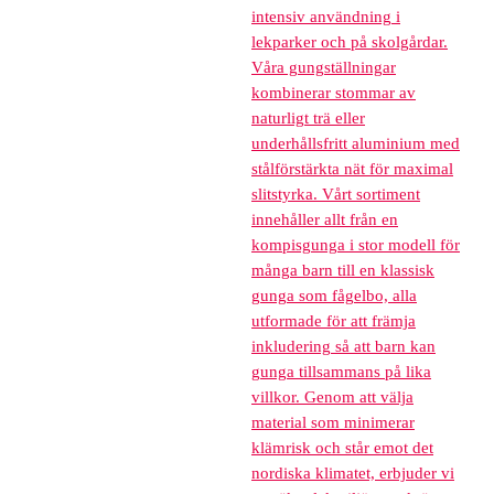
intensiv användning i
lekparker och på skolgårdar.
Våra gungställningar
kombinerar stommar av
naturligt trä eller
underhållsfritt aluminium med
stålförstärkta nät för maximal
slitstyrka. Vårt sortiment
innehåller allt från en
kompisgunga i stor modell för
många barn till en klassisk
gunga som fågelbo, alla
utformade för att främja
inkludering så att barn kan
gunga tillsammans på lika
villkor. Genom att välja
material som minimerar
klämrisk och står emot det
nordiska klimatet, erbjuder vi