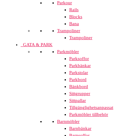
Parkour
Rails
Blocks
Bana
Trampoliner
Trampoliner
GATA & PARK
Parkmöbler
Parksoffor
Parkbänkar
Parkstolar
Parkbord
Bänkbord
Sittgrupper
Sittpallar
Tillgänglighetsanpassat
Parkmöbler tillbehör
Barnmöbler
Barnbänkar
Barnsoffor