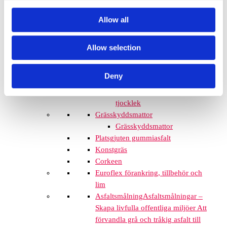
Euroflex gummistockar
Allow all
Euroflex hörnskydd
Euroflex gräskantskydd
Euroflex trottoarsten
Allow selection
Euroflex stegblock
Euroflex kantprofil - olika
Deny
tjocklekar
Euroflex hörnprofil - olika
tjocklek
Grässkyddsmattor
Grässkyddsmattor
Platsgjuten gummiasfalt
Konstgräs
Corkeen
Euroflex förankring, tillbehör och
lim
Asfaltsmålning
Asfaltsmålningar –
Skapa livfulla offentliga miljöer Att
förvandla grå och tråkig asfalt till