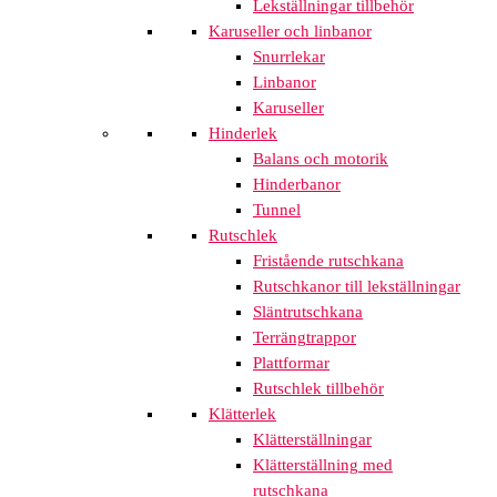
Lekställningar tillbehör
Karuseller och linbanor
Snurrlekar
Linbanor
Karuseller
Hinderlek
Balans och motorik
Hinderbanor
Tunnel
Rutschlek
Fristående rutschkana
Rutschkanor till lekställningar
Släntrutschkana
Terrängtrappor
Plattformar
Rutschlek tillbehör
Klätterlek
Klätterställningar
Klätterställning med
rutschkana