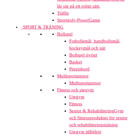
lär sig på ett roligt sätt.
Träflis
Sportgolv-PowerGame
SPORT & TRÄNING
Bollspel
Fotbollsmål, handbollsmål,
hockeymål och nät
Bollspel övrigt
Basket
Pingisbord
Multisportarenor
Multisportarenor
Fitness och utegym
Utegym
Fitness
Senior & Rehabilitering
Gym
och fitnessprodukter för senior
och rehabiliteringsträning
Utegym tillbehör