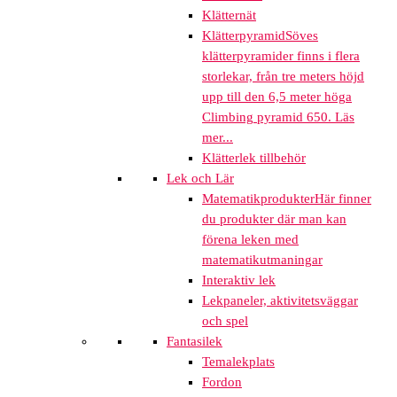
Klätternät
Klätterpyramid
Söves
klätterpyramider finns i flera
storlekar, från tre meters höjd
upp till den 6,5 meter höga
Climbing pyramid 650. Läs
mer...
Klätterlek tillbehör
Lek och Lär
Matematikprodukter
Här finner
du produkter där man kan
förena leken med
matematikutmaningar
Interaktiv lek
Lekpaneler, aktivitetsväggar
och spel
Fantasilek
Temalekplats
Fordon