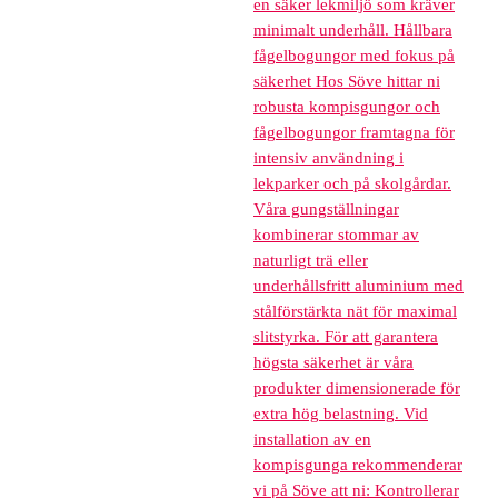
en säker lekmiljö som kräver
minimalt underhåll. Hållbara
fågelbogungor med fokus på
säkerhet Hos Söve hittar ni
robusta kompisgungor och
fågelbogungor framtagna för
intensiv användning i
lekparker och på skolgårdar.
Våra gungställningar
kombinerar stommar av
naturligt trä eller
underhållsfritt aluminium med
stålförstärkta nät för maximal
slitstyrka. För att garantera
högsta säkerhet är våra
produkter dimensionerade för
extra hög belastning. Vid
installation av en
kompisgunga rekommenderar
vi på Söve att ni: Kontrollerar