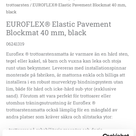
trottoarsten
/ EUROFLEX® Elastic Pavement Blockmat 40 mm,
black
EUROFLEX® Elastic Pavement
Blockmat 40 mm, black
06241319
Euroflex ® trottoarstensmatta är varmare än en hård sten,
tegel eller kakel, så barn och vuxna kan leka och stoja
runt utan bekymmer. Levereras med installationspinnar
monterade på fabriken, är mattorna enkla och billiga att
installera i en robust murverktyp bindningsystem utan
lim, både för hård och icke-hård sub-ytor (exklusive
sand). Förutom att vara perfekt för trottoarer eller
utomhus träningsutrustning är Euroflex ®
trottoarstensmatta också lämplig för en mångfald av
andra platser som kräver säkra och slitstarka ytor:
• trottoarer på rehabiliteringscenter och dagis