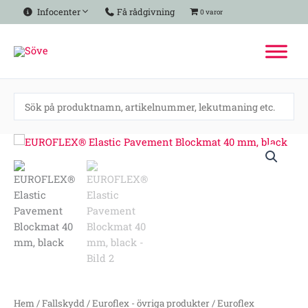
Hoppa
Infocenter
Få rådgivning
0 varor
till
innehåll
EUROFLEX®
Elastic
Pavement
Blockmat
40
mm,
black
mängd
Hem
/
Fallskydd
/
Euroflex - övriga produkter
/
Euroflex