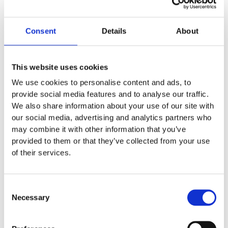
• gataboll anläggningar
• gångvägar i ishallar
• rullstolvägar
Consent
Details
About
• stigar på golfbanor
• beläggning runt bordtennis bord
1 575
:-
This website uses cookies
We use cookies to personalise content and ads, to
Lägg till i offertförfrågan
provide social media features and to analyse our traffic.
We also share information about your use of our site with
our social media, advertising and analytics partners who
Specifikationer
may combine it with other information that you’ve
provided to them or that they’ve collected from your use
Längd
0,5 m
of their services.
Bredd
0,5 m
1,1 m
Consent
Necessary
Selection
Skötsel