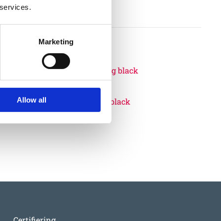
 services.
llkor
Marketing
06000819
Allow all
EUROFLEX® Lawn Edging black
510
:-
Certifiering