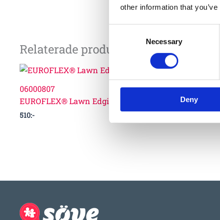
other information that you’ve
Consent
Necessary
Selection
Relaterade produkter
06000807
Deny
EUROFLEX® Lawn Edging green
510
:-