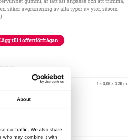
återvunnet gummi, är lätt att anpassa och att trimma,
 en säker avgränsning av alla typer av ytor, såsom
d.
Lägg till i offertförfrågan
tioner
1 x 0,05 x 0.25 m
About
se our traffic. We also share
ers who may combine it with