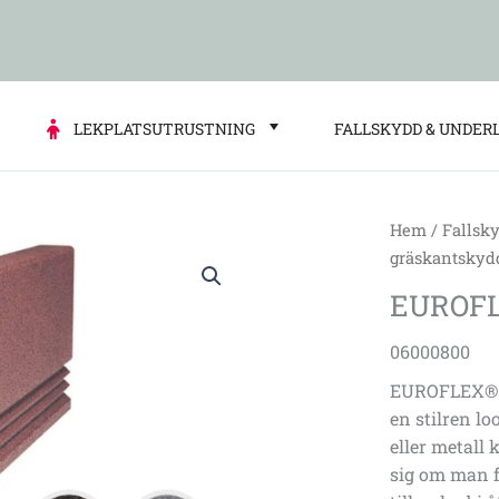
LEKPLATSUTRUSTNING
FALLSKYDD & UNDER
Hem
/
Fallsk
EUROFLEX®
gräskantskyd
Lawn
EUROFL
Edging
red
06000800
mängd
EUROFLEX® G
en stilren lo
eller metall
sig om man 