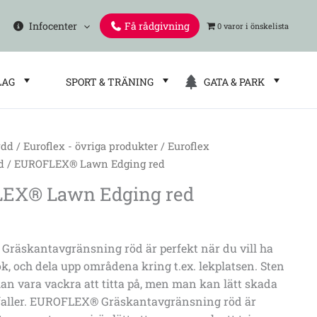
Infocenter
Få rådgivning
0 varor
LAG
SPORT & TRÄNING
GATA & PARK
ydd
/
Euroflex - övriga produkter
/
Euroflex
d
/ EUROFLEX® Lawn Edging red
EX® Lawn Edging red
räskantavgränsning röd är perfekt när du vill ha
ok, och dela upp områdena kring t.ex. lekplatsen. Sten
 kan vara vackra att titta på, men man kan lätt skada
faller. EUROFLEX® Gräskantavgränsning röd är