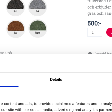
tillverkad i 
och erbjuder
gräs och san
500
:-
sas på
Specifika
Details
Material
Skötsel
e content and ads, to provide social media features and to analy
 our site with our social media, advertising and analytics partn