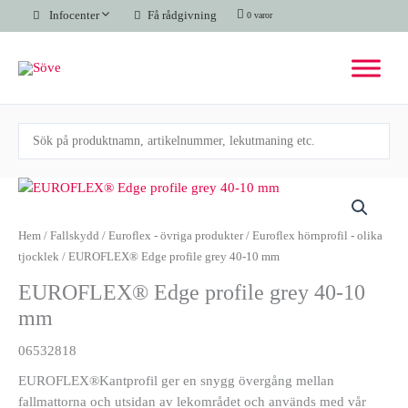
Hoppa
Infocenter
Få rådgivning
0 varor
till
innehåll
EUROFLEX®
Edge
profile
Hem
/
Fallskydd
/
Euroflex - övriga produkter
/
Euroflex hörnprofil - olika
grey
tjocklek
/ EUROFLEX® Edge profile grey 40-10 mm
40-
EUROFLEX® Edge profile grey 40-10
10
mm
mm
mängd
06532818
EUROFLEX®Kantprofil ger en snygg övergång mellan
fallmattorna och utsidan av lekområdet och används med vår