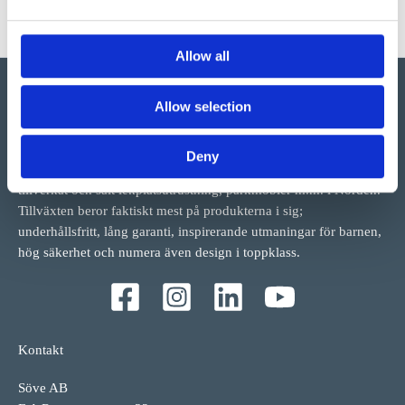
Allow all
Allow selection
Vi har så mycket vi skulle vilja berätta om detta både stora och
Deny
lilla företag i Ulefoss, Norge. Ett familjeföretag som i snart 50 år
tillverkat och sålt lekplatsutrustning, parkmöbler m.m. i Norden.
Tillväxten beror faktiskt mest på produkterna i sig;
underhållsfritt, lång garanti, inspirerande utmaningar för barnen,
hög säkerhet och numera även design i toppklass.
Kontakt
Söve AB