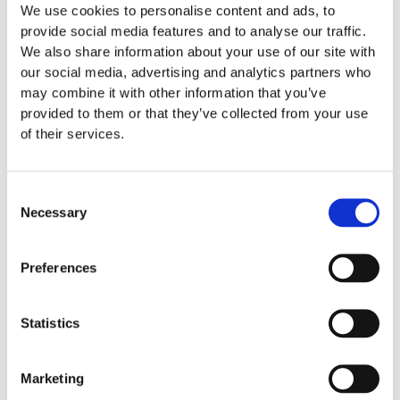
We use cookies to personalise content and ads, to
Garantivillkor
provide social media features and to analyse our traffic.
We also share information about your use of our site with
our social media, advertising and analytics partners who
Produktens utseende kan avvika mot de bilder som visas på
may combine it with other information that you’ve
hemsidan.
provided to them or that they’ve collected from your use
of their services.
Consent
Relaterade produkter
Necessary
Selection
Preferences
06532800
06532807
06532819
Statistics
EUROFLEX®
EUROFLEX®
EUROFLEX®
Edge profile red
Edge profile
Edge profile
40-10 mm
green 40-10 mm
black 40-10 mm
Marketing
490
:-
500
:-
500
:-