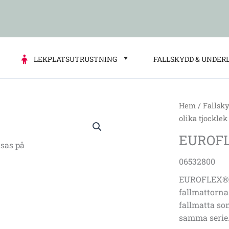
LEKPLATSUTRUSTNING
FALLSKYDD & UNDER
Hem
/
Fallsk
EUROFLEX®
olika tjocklek
Edge
EUROFLE
profile
sas på
red
06532800
40-
EUROFLEX®Ka
10
fallmattorna
mm
fallmatta som
mängd
samma serie