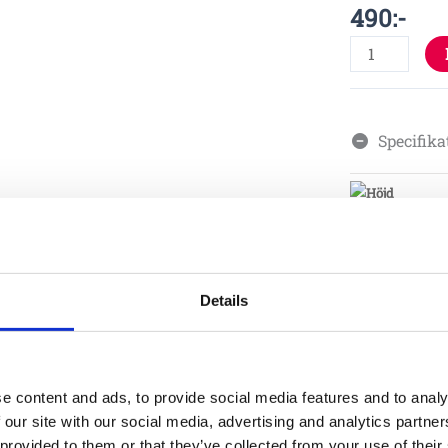
490
:-
Specifika
Details
Material
Skötsel
e content and ads, to provide social media features and to analy
 our site with our social media, advertising and analytics partn
Garantivi
 provided to them or that they’ve collected from your use of their