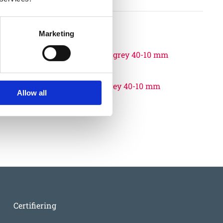
Marketing
06532818
EUROFLEX® Edge profile grey 40-10 mm
Allow all
500
:-
Certifiering