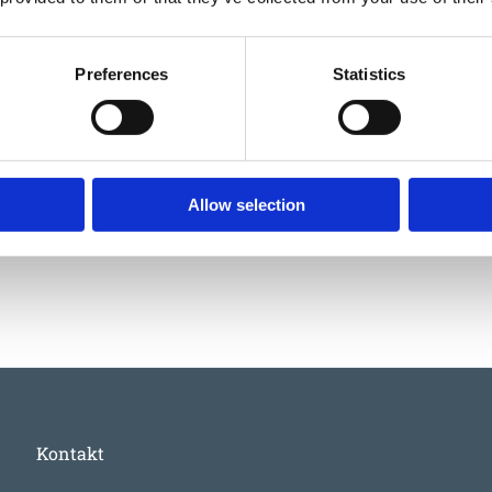
Preferences
Statistics
06532819
EUROFLEX® Edge profile black 40-10 mm
Allow selection
500
:-
Kontakt