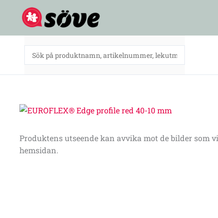
Hoppa
till
innehåll
Produktens utseende kan avvika mot de bilder som vi
hemsidan.