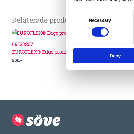
Consent
Relaterade produkter
Necessary
Selection
06532807
EUROFLEX® Edge profile green 40-10 mm
Deny
500
:-