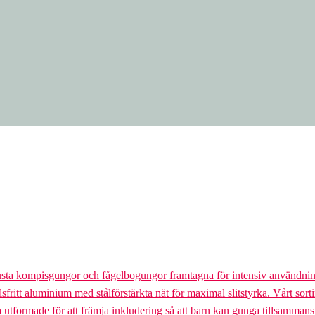
usta kompisgungor och fågelbogungor framtagna för intensiv användnin
lsfritt aluminium med stålförstärkta nät för maximal slitstyrka. Vårt so
la utformade för att främja inkludering så att barn kan gunga tillsamman