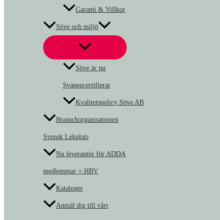
Garanti & Villkor
Söve och miljö
Söve är nu
Svanencertifierat
Kvalitetspolicy Söve AB
Branschorganisationen
Svensk Lekplats
Nu leverantör för ADDA
medlemmar + HBV
Kataloger
Anmäl dig till vårt