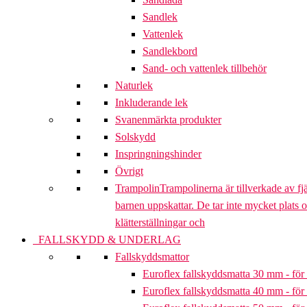
Sandlek
Vattenlek
Sandlekbord
Sand- och vattenlek tillbehör
Naturlek
Inkluderande lek
Svanenmärkta produkter
Solskydd
Inspringningshinder
Övrigt
Trampolin
Trampolinerna är tillverkade av fj
barnen uppskattar. De tar inte mycket plats 
klätterställningar och
FALLSKYDD & UNDERLAG
Fallskyddsmattor
Euroflex fallskyddsmatta 30 mm - för 
Euroflex fallskyddsmatta 40 mm - för 