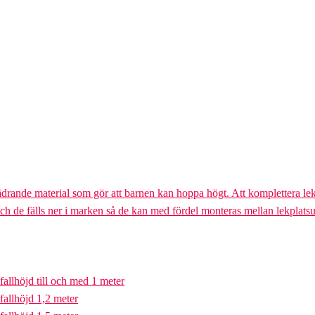
ädrande material som gör att barnen kan hoppa högt. Att komplettera lek
och de fälls ner i marken så de kan med fördel monteras mellan lekplatsu
fallhöjd till och med 1 meter
fallhöjd 1,2 meter