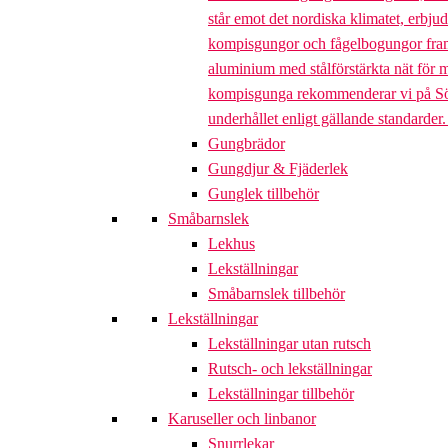
står emot det nordiska klimatet, erbj
kompisgungor och fågelbogungor framta
aluminium med stålförstärkta nät för m
kompisgunga rekommenderar vi på Söve a
underhållet enligt gällande standarder
Gungbrädor
Gungdjur & Fjäderlek
Gunglek tillbehör
Småbarnslek
Lekhus
Lekställningar
Småbarnslek tillbehör
Lekställningar
Lekställningar utan rutsch
Rutsch- och lekställningar
Lekställningar tillbehör
Karuseller och linbanor
Snurrlekar