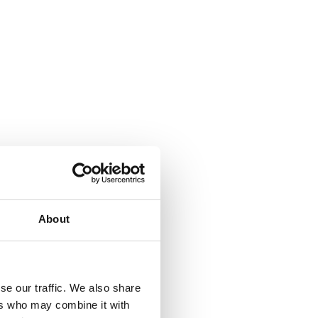
About
se our traffic. We also share
ers who may combine it with
a Climbing pyramid 650. Läs mer...