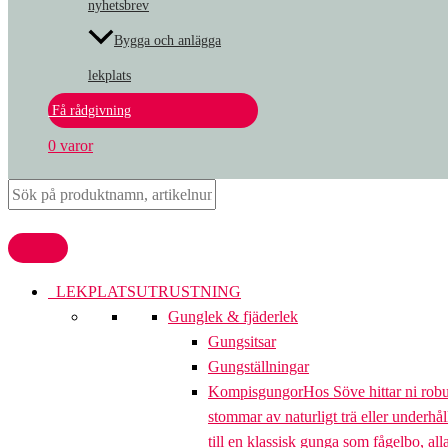
nyhetsbrev
Bygga och anlägga
lekplats
Få rådgivning
0 varor
LEKPLATSUTRUSTNING
Gunglek & fjäderlek
Gungsitsar
Gungställningar
Kompisgungor
Hos Söve hittar ni rob
stommar av naturligt trä eller underhål
till en klassisk gunga som fågelbo, al