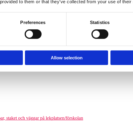
 provided to them or that they’ve collected from your use of their
Söves klätterpyramider finns i flera storlekar, från tre meters höjd upp
nga barn från cirka 6 år och uppåt att klättra på en och samma gång. De
äkerhetszon med en diameter på cirka 9–14,5 meter. Det som gör klätterpy
Preferences
Statistics
om tar större plats, maximerar nätstrukturen antalet användare på ytan. Ni
olgårdar och kommunala parker.
Allow selection
odukter där man kan förena leken med matematikutmaningar
par, staket och väggar på lekplatsen/förskolan