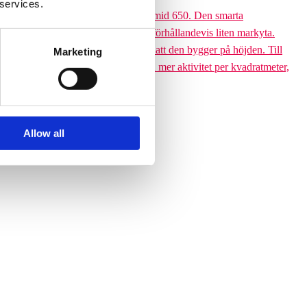
 services.
 till den 6,5 meter höga Climbing pyramid 650. Den smarta
ssutom tar klätterpyramiden upp en förhållandevis liten markyta.
ramiden till ett yteffektivt val är att den bygger på höjden. Till
Marketing
 får plats med betydligt fler barn och mer aktivitet per kvadratmeter,
Allow all