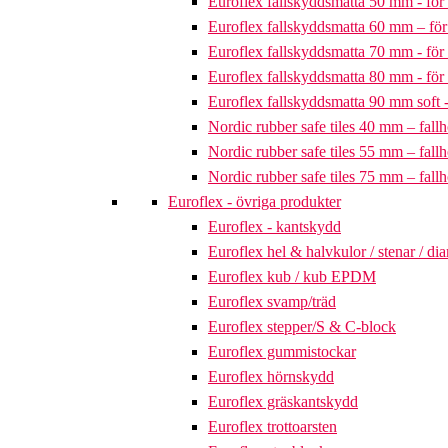
Euroflex fallskyddsmatta 50 mm - för 
Euroflex fallskyddsmatta 60 mm – för 
Euroflex fallskyddsmatta 70 mm - för 
Euroflex fallskyddsmatta 80 mm - för 
Euroflex fallskyddsmatta 90 mm soft - 
Nordic rubber safe tiles 40 mm – fallh
Nordic rubber safe tiles 55 mm – fallh
Nordic rubber safe tiles 75 mm – fallh
Euroflex - övriga produkter
Euroflex - kantskydd
Euroflex hel & halvkulor / stenar / d
Euroflex kub / kub EPDM
Euroflex svamp/träd
Euroflex stepper/S & C-block
Euroflex gummistockar
Euroflex hörnskydd
Euroflex gräskantskydd
Euroflex trottoarsten