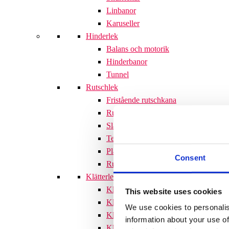
Linbanor
Karuseller
Hinderlek
Balans och motorik
Hinderbanor
Tunnel
Rutschlek
Fristående rutschkana
Rutschkanor till lekställningar
Släntrutschkana
Terrängtrappor
Plattformar
Consent
Rutschlek tillbehör
Klätterlek
Klätterställningar
This website uses cookies
Klätterställning med rutschkana
We use cookies to personalis
Klätternät
information about your use of
Klätterpyramid
Söves klätterpyramider 