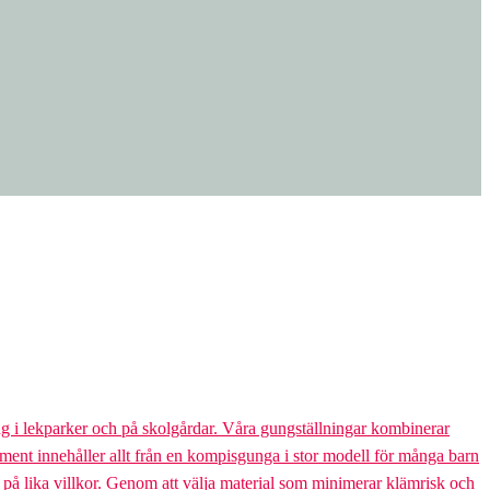
g i lekparker och på skolgårdar. Våra gungställningar kombinerar
rtiment innehåller allt från en kompisgunga i stor modell för många barn
s på lika villkor. Genom att välja material som minimerar klämrisk och