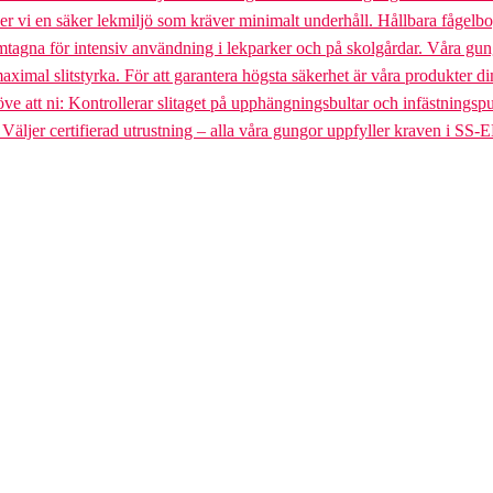
uder vi en säker lekmiljö som kräver minimalt underhåll. Hållbara fågel
gna för intensiv användning i lekparker och på skolgårdar. Våra gungst
aximal slitstyrka. För att garantera högsta säkerhet är våra produkter di
tt ni: Kontrollerar slitaget på upphängningsbultar och infästningspunkt
. Väljer certifierad utrustning – alla våra gungor uppfyller kraven i SS-