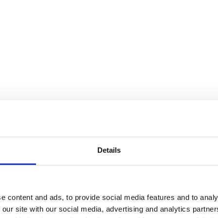
Details
e content and ads, to provide social media features and to analy
 our site with our social media, advertising and analytics partn
finns i flera storlekar, från tre meters höjd upp till den 6,5 meter hög