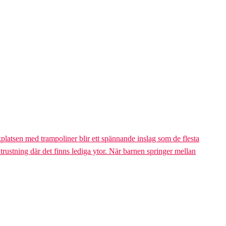
platsen med trampoliner blir ett spännande inslag som de flesta
trustning där det finns lediga ytor. När barnen springer mellan