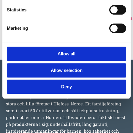
Statistics
06532900
06532907
06532919
EUROFLEX®Edge
EUROFLEX®Edge
EUROFLEX®Edge
profile red 50-
profile green
profile black
Marketing
20 mm
50-20 mm
50-20 mm
540
:-
590
:-
590
:-
Allow all
Allow selection
Deny
Vi har så mycket vi skulle vilja berätta om detta både
stora och lilla företag i Ulefoss, Norge. Ett familjeföretag
som i snart 50 år tillverkat och sålt lekplatsutrustning,
parkmöbler m.m. i Norden. Tillväxten beror faktiskt mest
på produkterna i sig; underhållsfritt, lång garanti,
inspirerande utmaningar för barnen, hög säkerhet och