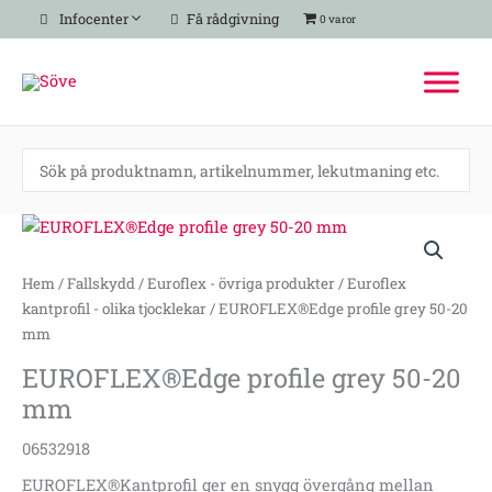
Hoppa
Infocenter
Få rådgivning
0 varor
till
innehåll
EUROFLEX®Edge
profile
grey
Hem
/
Fallskydd
/
Euroflex - övriga produkter
/
Euroflex
50-
kantprofil - olika tjocklekar
/ EUROFLEX®Edge profile grey 50-20
20
mm
mm
EUROFLEX®Edge profile grey 50-20
mängd
mm
06532918
EUROFLEX®Kantprofil ger en snygg övergång mellan