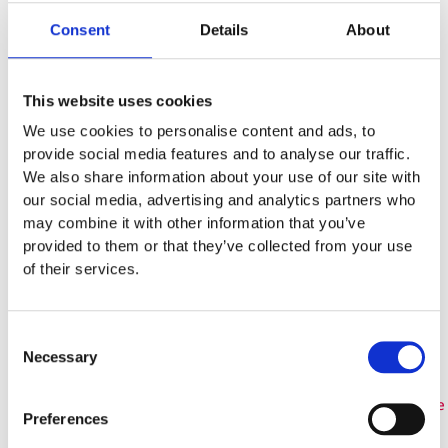
Consent
Details
About
Garantivillkor
This website uses cookies
Produktens utseende kan avvika mot de bilder som visas
We use cookies to personalise content and ads, to
på hemsidan.
provide social media features and to analyse our traffic.
We also share information about your use of our site with
our social media, advertising and analytics partners who
Mer information om produkten, klicka här
may combine it with other information that you’ve
DWG, produktblad, teknisk information, bilder etc.
provided to them or that they’ve collected from your use
of their services.
Consent
Relaterade produkter
Necessary
Selection
Preferences