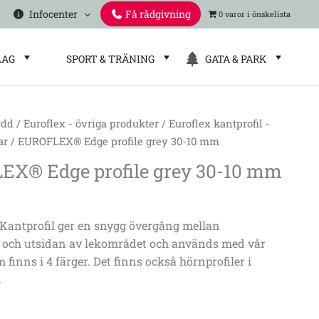
Infocenter
Få rådgivning
0 varor
LAG
SPORT & TRÄNING
GATA & PARK
ydd
/
Euroflex - övriga produkter
/
Euroflex kantprofil -
ar
/ EUROFLEX® Edge profile grey 30-10 mm
X® Edge profile grey 30-10 mm
ntprofil ger en snygg övergång mellan
 och utsidan av lekområdet och används med vår
 finns i 4 färger. Det finns också hörnprofiler i
.