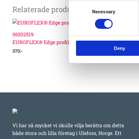
Consent
Relaterade produkter
Necessary
Selection
06532519
EUROFLEX® Edge profile black 30-10 mm
Deny
370
:-
Vi har så mycket vi skulle vilja berätta om detta
både stora och lilla företag i Ulefoss, Norge. Ett