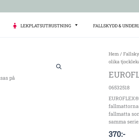
LEKPLATSUTRUSTNING
FALLSKYDD & UNDER
Hem
/
Fallsk
EUROFLEX®
olika tjocklek
Edge
EUROFLE
profile
sas på
grey
06532518
30-
EUROFLEX®Ka
10
fallmattorna
mm
fallmatta som
mängd
samma serie
370
:-