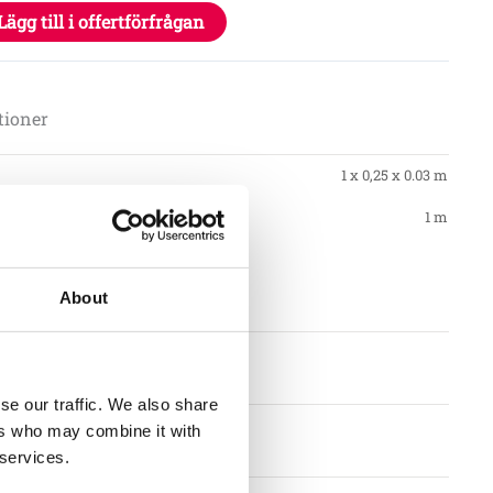
Lägg till i offertförfrågan
tioner
1 x 0,25 x 0.03 m
1 m
About
se our traffic. We also share
ers who may combine it with
llkor
 services.