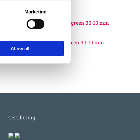
Marketing
06532507
EUROFLEX® Edge profile green 30-10 mm
Allow all
370
:-
Certifiering