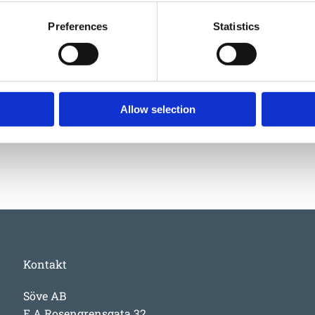
Preferences
Statistics
06532500
EUROFLEX® Edge profile red 30-10 mm
Allow selection
330
:-
Kontakt
Söve AB
E A Rosengrensgata 32