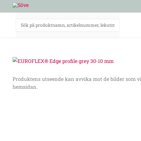
Hoppa
till
innehåll
Produktens utseende kan avvika mot de bilder som vi
hemsidan.