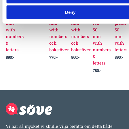
slabs
slabs
slabs
Impact
Impact
1
red
red
green
protection
protect
000
:-
Deny
70
40
40
slabs
slabs
mm
mm
mm
red
green
with
with
with
50
50
numbers
numbers
numbers
mm
mm
&
och
och
with
with
letters
bokstäver
bokstäver
numbers
letters
&
890
:-
770
:-
860
:-
890
:-
letters
780
:-
Vi har så mycket vi skulle vilja berätta om detta både