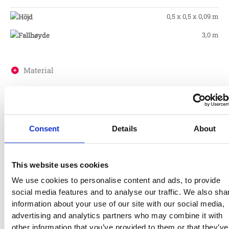
0,5 x 0,5 x 0,09 m
3,0 m
Material
Skötsel
Consent
Details
About
Garantivillkor
This website uses cookies
Produktens utseende kan avvika mot de bilder som visas
We use cookies to personalise content and ads, to provide
på hemsidan.
social media features and to analyse our traffic. We also sha
information about your use of our site with our social media,
Mer information om produkten, klicka här
advertising and analytics partners who may combine it with
DWG, produktblad, teknisk information, bilder etc.
other information that you’ve provided to them or that they’ve