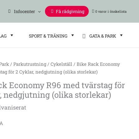
Infocenter
Få rådgivning
0 varor
LAG
SPORT & TRÄNING
GATA & PARK
 Park
/
Parkutrustning
/
Cykelställ
/ Bike Rack Economy
ag för 2 Cyklar, nedgjutning (olika storlekar)
ck Economy R96 med tvärstag för
, nedgjutning (olika storlekar)
lvaniserat
/A