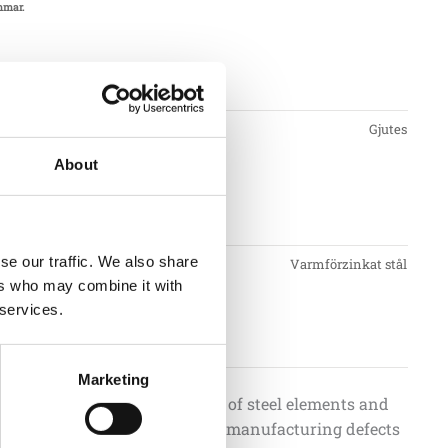
mmar.
nt
Gjutes
About
se our traffic. We also share
rör
Varmförzinkat stål
ers who may combine it with
 services.
llkor
Marketing
r limited warranty on failures of steel elements and
components due to material or manufacturing defects