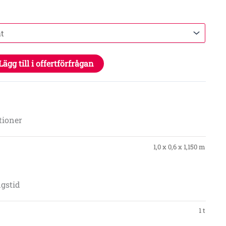
Lägg till i offertförfrågan
A
tioner
1,0 x 0,6 x 1,150 m
gstid
1 t