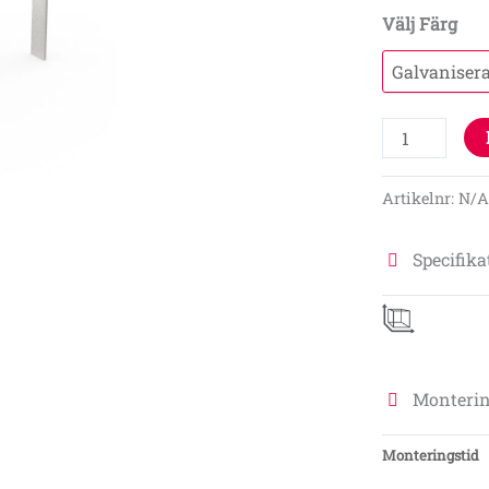
nedgjutning
Välj Färg
(olika
storlekar)
mängd
Artikelnr:
N/
Specifika
Monterin
Monteringstid