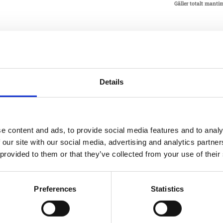
Gäller totalt manti
Fundame
Typ
Details
Material
e content and ads, to provide social media features and to analy
Material stolpe/
 our site with our social media, advertising and analytics partn
 provided to them or that they’ve collected from your use of their
Garantivi
Preferences
Statistics
15-yea
steel 