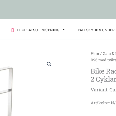
LEKPLATSUTRUSTNING
FALLSKYDD & UNDER
Hem
/
Gata &
Bike
R96 med tvärst
Rack
Bike Ra
Economy
2 Cyklar
R96
med
Variant: Ga
tvärstag
för
Artikelnr: N
2
Cyklar,