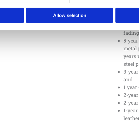
and 25
10-yea
Allow selection
compon
for de
fading
5-year
metal 
years 
steel p
3-year
and
1 year
2-year
2-year
1-year
leather