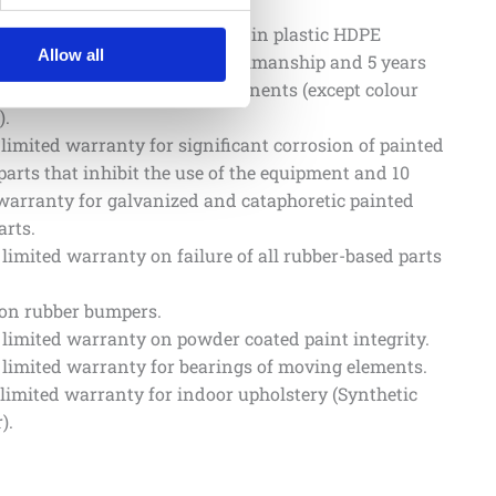
 years on structural integrity.
r limited warranty for defects in plastic HDPE
Allow all
ents due to material or workmanship and 5 years
fects in all other plastic components (except colour
).
 limited warranty for significant corrosion of painted
parts that inhibit the use of the equipment and 10
warranty for galvanized and cataphoretic painted
arts.
 limited warranty on failure of all rubber-based parts
 on rubber bumpers.
 limited warranty on powder coated paint integrity.
 limited warranty for bearings of moving elements.
 limited warranty for indoor upholstery (Synthetic
).