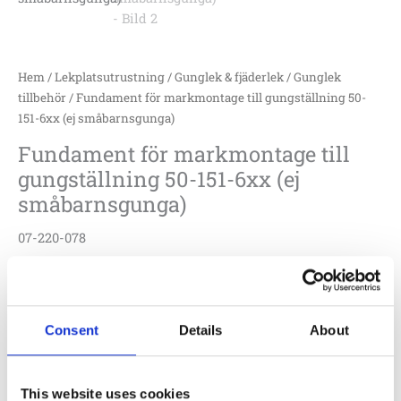
Hem
/
Lekplatsutrustning
/
Gunglek & fjäderlek
/
Gunglek
tillbehör
/ Fundament för markmontage till gungställning 50-
151-6xx (ej småbarnsgunga)
Fundament för markmontage till
gungställning 50-151-6xx (ej
småbarnsgunga)
07-220-078
MITTEN BEN
Consent
Details
About
Fundament för ovanmark montage av gungställningar i
Söves klassiska serie 50-151-6xx. (Passar ej
småbarnsgunga 50-151-600 till 50-151-604)
This website uses cookies