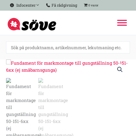
Hoppa
Infocenter
Få rådgivning
0 varor
till
innehåll
Fundament
för
markmontage
till
gungställning
50-
151-
6xx
(ej
småbarnsgunga)
mängd