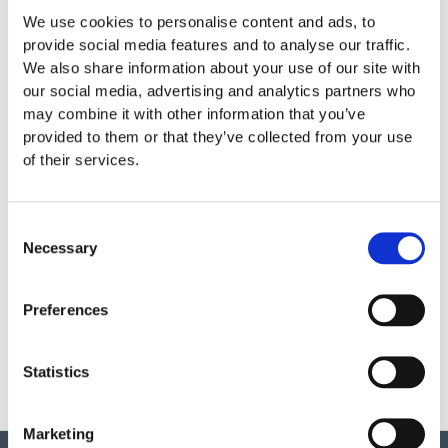
4 500
:-
We use cookies to personalise content and ads, to
provide social media features and to analyse our traffic.
Lägg till i offertförfrågan
We also share information about your use of our site with
our social media, advertising and analytics partners who
may combine it with other information that you’ve
Specifikationer
provided to them or that they’ve collected from your use
of their services.
Garantivillkor
Consent
Necessary
Selection
Produktens utseende kan avvika mot de bilder som visas
Preferences
på hemsidan.
Statistics
Marketing