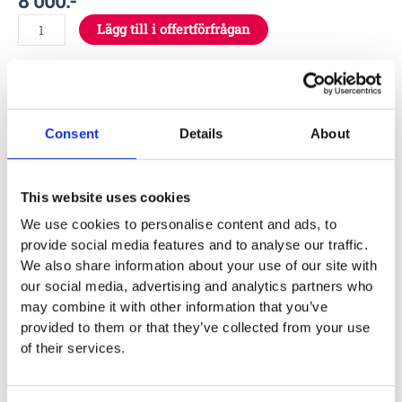
8 000
:-
Lägg till i offertförfrågan
Specifikationer
Consent
Details
About
Garantivillkor
This website uses cookies
We use cookies to personalise content and ads, to
Produktens utseende kan avvika mot de bilder som visas
provide social media features and to analyse our traffic.
på hemsidan.
We also share information about your use of our site with
our social media, advertising and analytics partners who
may combine it with other information that you’ve
provided to them or that they’ve collected from your use
of their services.