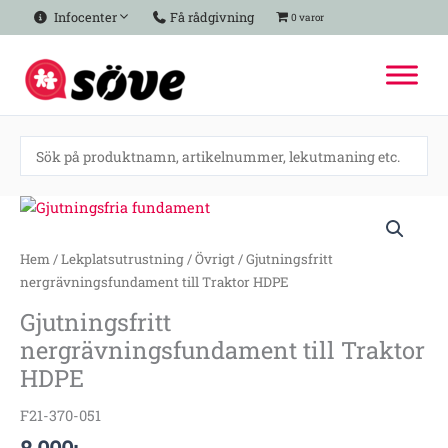
Hoppa
Infocenter
Få rådgivning
0 varor
till
innehåll
Gjutningsfritt
nergrävningsfundament
till
Hem
/
Lekplatsutrustning
/
Övrigt
/ Gjutningsfritt
Traktor
nergrävningsfundament till Traktor HDPE
HDPE
Gjutningsfritt
mängd
nergrävningsfundament till Traktor
HDPE
F21-370-051