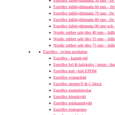
Euroflex fallskyddsmatta 50 mm - för 
Euroflex fallskyddsmatta 60 mm – för 
Euroflex fallskyddsmatta 70 mm - för 
Euroflex fallskyddsmatta 80 mm - för 
Euroflex fallskyddsmatta 90 mm soft - 
Nordic rubber safe tiles 40 mm – fallh
Nordic rubber safe tiles 55 mm – fallh
Nordic rubber safe tiles 75 mm – fallh
Euroflex - övriga produkter
Euroflex - kantskydd
Euroflex hel & halvkulor / stenar / d
Euroflex kub / kub EPDM
Euroflex svamp/träd
Euroflex stepper/S & C-block
Euroflex gummistockar
Euroflex hörnskydd
Euroflex gräskantskydd
Euroflex trottoarsten