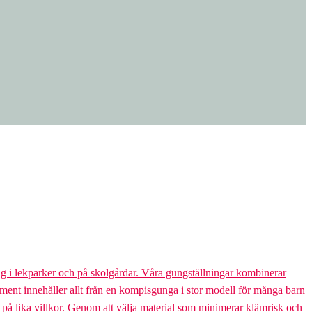
g i lekparker och på skolgårdar. Våra gungställningar kombinerar
rtiment innehåller allt från en kompisgunga i stor modell för många barn
s på lika villkor. Genom att välja material som minimerar klämrisk och