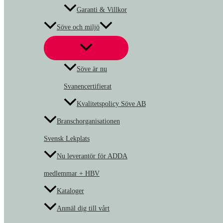
Garanti & Villkor
Söve och miljö
Söve är nu
Svanencertifierat
Kvalitetspolicy Söve AB
Branschorganisationen
Svensk Lekplats
Nu leverantör för ADDA
medlemmar + HBV
Kataloger
Anmäl dig till vårt