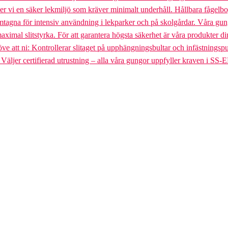
uder vi en säker lekmiljö som kräver minimalt underhåll. Hållbara fågel
gna för intensiv användning i lekparker och på skolgårdar. Våra gungst
aximal slitstyrka. För att garantera högsta säkerhet är våra produkter di
tt ni: Kontrollerar slitaget på upphängningsbultar och infästningspunkt
. Väljer certifierad utrustning – alla våra gungor uppfyller kraven i SS-