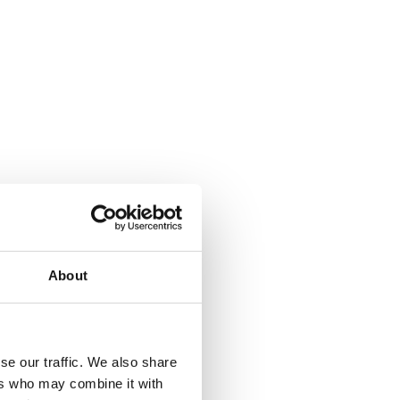
About
se our traffic. We also share
ers who may combine it with
a Climbing pyramid 650. Läs mer...