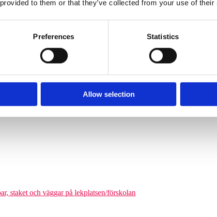
 provided to them or that they’ve collected from your use of their
Söves klätterpyramider finns i flera storlekar, från tre meters höjd upp
nga barn från cirka 6 år och uppåt att klättra på en och samma gång. De
äkerhetszon med en diameter på cirka 9–14,5 meter. Det som gör klätterpy
Preferences
Statistics
om tar större plats, maximerar nätstrukturen antalet användare på ytan. Ni
olgårdar och kommunala parker.
Allow selection
odukter där man kan förena leken med matematikutmaningar
par, staket och väggar på lekplatsen/förskolan