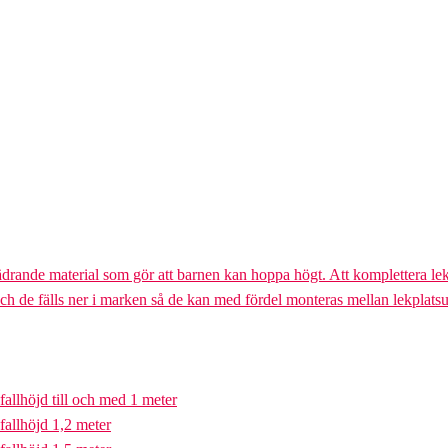
ädrande material som gör att barnen kan hoppa högt. Att komplettera lek
och de fälls ner i marken så de kan med fördel monteras mellan lekplatsu
fallhöjd till och med 1 meter
fallhöjd 1,2 meter