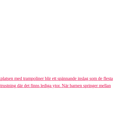
platsen med trampoliner blir ett spännande inslag som de flesta
trustning där det finns lediga ytor. När barnen springer mellan