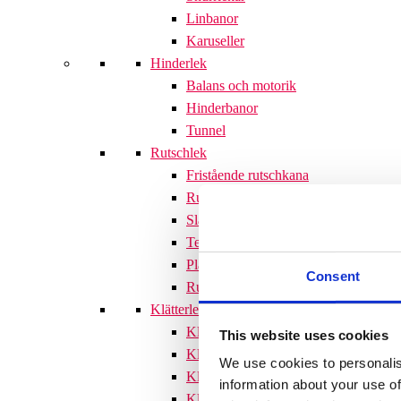
Linbanor
Karuseller
Hinderlek
Balans och motorik
Hinderbanor
Tunnel
Rutschlek
Fristående rutschkana
Rutschkanor till lekställningar
Släntrutschkana
Terrängtrappor
Plattformar
Consent
Rutschlek tillbehör
Klätterlek
Klätterställningar
This website uses cookies
Klätterställning med rutschkana
We use cookies to personalis
Klätternät
information about your use of
Klätterpyramid
Söves klätterpyramider 