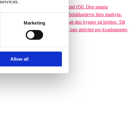
 services.
 till den 6,5 meter höga Climbing pyramid 650. Den smarta
ssutom tar klätterpyramiden upp en förhållandevis liten markyta.
ramiden till ett yteffektivt val är att den bygger på höjden. Till
Marketing
 får plats med betydligt fler barn och mer aktivitet per kvadratmeter,
Allow all