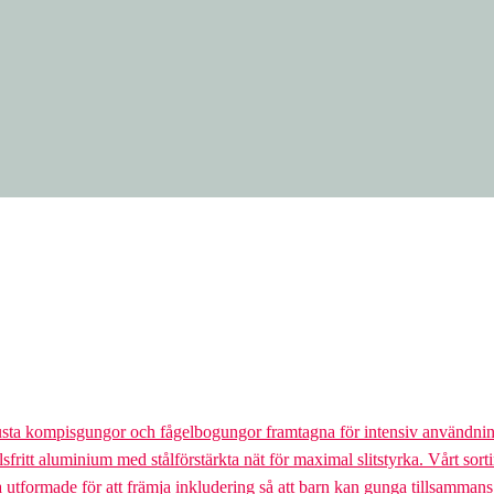
usta kompisgungor och fågelbogungor framtagna för intensiv användnin
lsfritt aluminium med stålförstärkta nät för maximal slitstyrka. Vårt so
la utformade för att främja inkludering så att barn kan gunga tillsamman