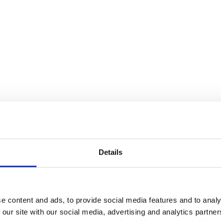
Details
e content and ads, to provide social media features and to analy
 our site with our social media, advertising and analytics partn
finns i flera storlekar, från tre meters höjd upp till den 6,5 meter hög