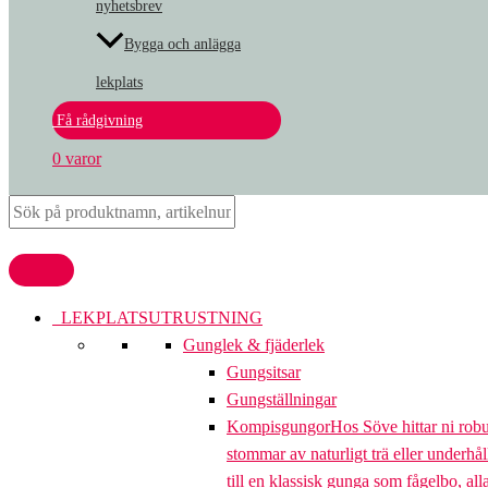
nyhetsbrev
Bygga och anlägga
lekplats
Få rådgivning
0 varor
LEKPLATSUTRUSTNING
Gunglek & fjäderlek
Gungsitsar
Gungställningar
Kompisgungor
Hos Söve hittar ni rob
stommar av naturligt trä eller underhål
till en klassisk gunga som fågelbo, al