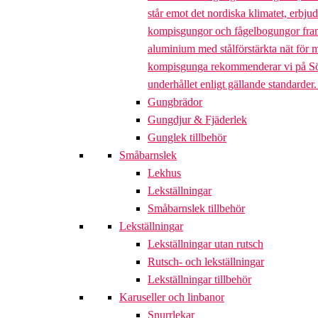
står emot det nordiska klimatet, erbj
kompisgungor och fågelbogungor framta
aluminium med stålförstärkta nät för m
kompisgunga rekommenderar vi på Söve a
underhållet enligt gällande standarder
Gungbrädor
Gungdjur & Fjäderlek
Gunglek tillbehör
Småbarnslek
Lekhus
Lekställningar
Småbarnslek tillbehör
Lekställningar
Lekställningar utan rutsch
Rutsch- och lekställningar
Lekställningar tillbehör
Karuseller och linbanor
Snurrlekar