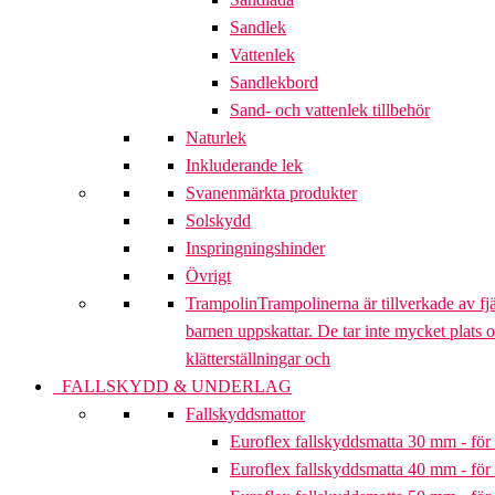
Sandlek
Vattenlek
Sandlekbord
Sand- och vattenlek tillbehör
Naturlek
Inkluderande lek
Svanenmärkta produkter
Solskydd
Inspringningshinder
Övrigt
Trampolin
Trampolinerna är tillverkade av fj
barnen uppskattar. De tar inte mycket plats 
klätterställningar och
FALLSKYDD & UNDERLAG
Fallskyddsmattor
Euroflex fallskyddsmatta 30 mm - för 
Euroflex fallskyddsmatta 40 mm - för 