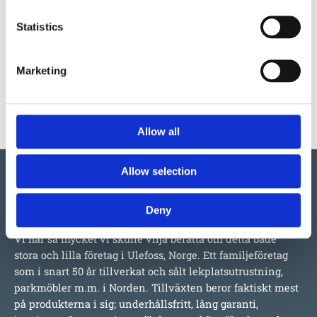
Statistics
Mer information om produkten, klicka här
DWG, produktblad, teknisk information, bilder etc.
Marketing
Allow all
Allow selection
Deny
Vi har så mycket vi skulle vilja berätta om detta både
stora och lilla företag i Ulefoss, Norge. Ett familjeföretag
som i snart 50 år tillverkat och sålt lekplatsutrustning,
parkmöbler m.m. i Norden. Tillväxten beror faktiskt mest
på produkterna i sig; underhållsfritt, lång garanti,