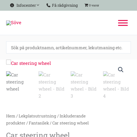
Hoppa
Infocenter
Få rådgivning
0 varor
till
innehåll
Car
steering
wheel
mängd
Hem
/
Lekplatsutrustning
/
Inkluderande
produkter
/
Fantasilek
/ Car steering wheel
Car steering wheel