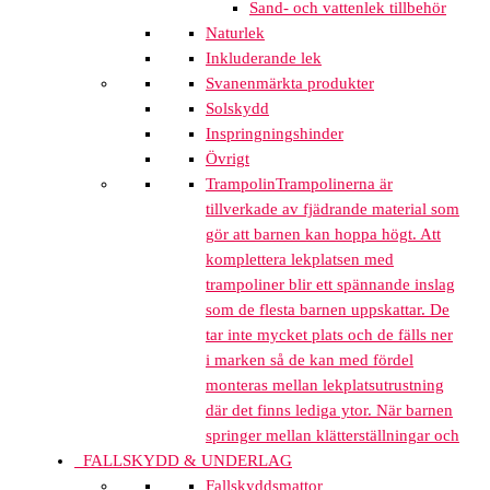
Sand- och vattenlek tillbehör
Naturlek
Inkluderande lek
Svanenmärkta produkter
Solskydd
Inspringningshinder
Övrigt
Trampolin
Trampolinerna är
tillverkade av fjädrande material som
gör att barnen kan hoppa högt. Att
komplettera lekplatsen med
trampoliner blir ett spännande inslag
som de flesta barnen uppskattar. De
tar inte mycket plats och de fälls ner
i marken så de kan med fördel
monteras mellan lekplatsutrustning
där det finns lediga ytor. När barnen
springer mellan klätterställningar och
FALLSKYDD & UNDERLAG
Fallskyddsmattor