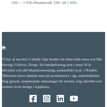
320
:-
–
1 050
:-
Prisintervall: 320:- till 1 050:-
Vi har så mycket vi skulle vilja berätta om detta både stora och lilla
företag i Ulefoss, Norge. Ett familjeföretag som i snart 50 år
tillverkat och sålt lekplatsutrustning, parkmöbler m.m. i Norden.
Tillväxten beror faktiskt mest på produkterna i sig; underhållsfritt,
lång garanti, inspirerande utmaningar för barnen, hög säkerhet och
numera även design i toppklass.