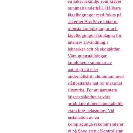
en säker lekmiljö som kräver
minimalt underhåll. Hållbara
fågelbogungor med fokus på
säkerhet Hos Söve hittar ni
robusta kompisgungor och
fågelbogungor framtagna för
intensiv användning i
lekparker och på skolgårdar.
Våra gungställningar
kombinerar stommar av
naturligt trä eller
underhållsfritt aluminium med
stålförstärkta nät för maximal
slitstyrka. För att garantera
högsta säkerhet är våra
produkter dimensionerade för
extra hög belastning. Vid
installation av en
kompisgunga rekommenderar
vi på Söve att ni: Kontrollerar