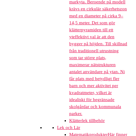
markyta. Beroende på modell
krävs en cirkulär säkerhetszon
med en diameter på cirka 9–
14,5 meter. Det som gör
klätterpyramiden till ett
yteffektivt val är att den
bygger på höjden. Till skillnad
från traditionell utrustning
som tar större plats,
maximerar nätstrukturen
antalet användare på ytan. Ni
får plats med betydligt fler
barn och mer aktivitet per
kvadratmeter, vilket är
idealiskt för begränsade
skolgårdar och kommunala
parker.
Klätterlek tillbehör
Lek och Lär
Matematikprodukter
Här finner