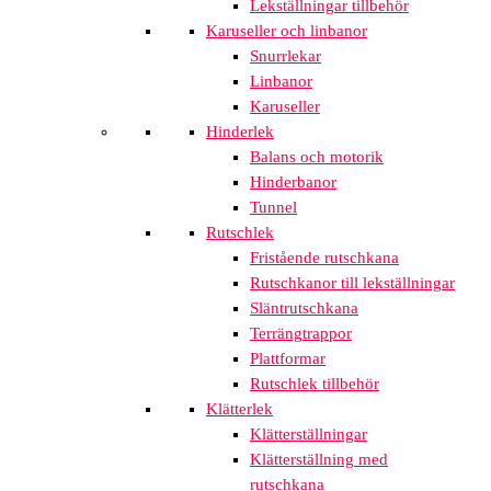
Lekställningar tillbehör
Karuseller och linbanor
Snurrlekar
Linbanor
Karuseller
Hinderlek
Balans och motorik
Hinderbanor
Tunnel
Rutschlek
Fristående rutschkana
Rutschkanor till lekställningar
Släntrutschkana
Terrängtrappor
Plattformar
Rutschlek tillbehör
Klätterlek
Klätterställningar
Klätterställning med
rutschkana