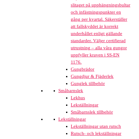
slitaget på upphängningsbultar
och infästningspunkter en
gång per kvartal. Säkerställer
att fallskyddet är korrekt
underhållet enligt gällande
standarder. Väljer certifierad
utrustning – alla våra gungor
uppfyller kraven i SS-EN
1176.
Gungbrädor
Gungdjur & Fjäderlek
Gunglek tillbehör
Småbarnslek
Lekhus
Lekställningar
Småbarnslek tillbehör
Lekställningar
Lekställningar utan rutsch
Rutsch- och lekställningar