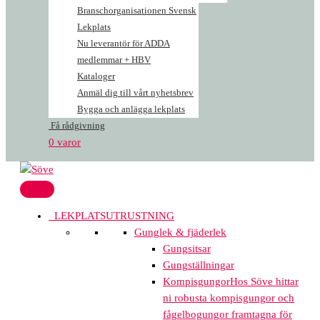
Branschorganisationen Svensk
Lekplats
Nu leverantör för ADDA
medlemmar + HBV
Kataloger
Anmäl dig till vårt nyhetsbrev
Bygga och anlägga lekplats
Få rådgivning
0 varor
LEKPLATSUTRUSTNING
Gunglek & fjäderlek
Gungsitsar
Gungställningar
Kompisgungor
Hos Söve hittar
ni robusta kompisgungor och
fågelbogungor framtagna för