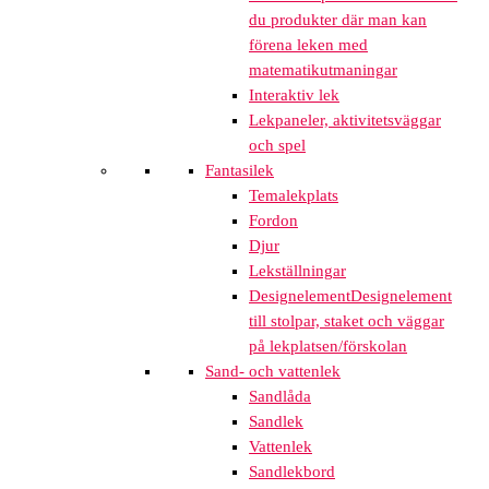
du produkter där man kan
förena leken med
matematikutmaningar
Interaktiv lek
Lekpaneler, aktivitetsväggar
och spel
Fantasilek
Temalekplats
Fordon
Djur
Lekställningar
Designelement
Designelement
till stolpar, staket och väggar
på lekplatsen/förskolan
Sand- och vattenlek
Sandlåda
Sandlek
Vattenlek
Sandlekbord