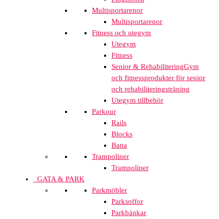
Multisportarenor
Multisportarenor
Fitness och utegym
Utegym
Fitness
Senior & Rehabilitering
Gym
och fitnessprodukter för senior
och rehabiliteringsträning
Utegym tillbehör
Parkour
Rails
Blocks
Bana
Trampoliner
Trampoliner
GATA & PARK
Parkmöbler
Parksoffor
Parkbänkar