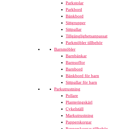
Parkstolar
Parkbord
Bänkbord
Sittgrupper
Sittpallar
Tillgänglighetsanpassat
Parkmöbler tillbehör
Barnmöbler
Barnbänkar
Barnsoffor
Barnbord
Bänkbord för barn
Sittpallar för barn
Parkutrustning
Pollare
Planteringskärl
Cykelställ
Markutrustning
Papperskorgar
Papperskorgar tillbehör