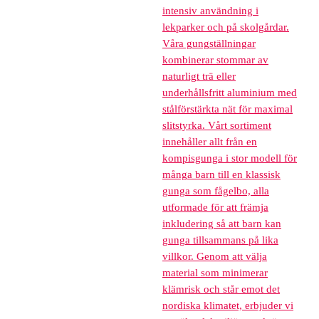
intensiv användning i
lekparker och på skolgårdar.
Våra gungställningar
kombinerar stommar av
naturligt trä eller
underhållsfritt aluminium med
stålförstärkta nät för maximal
slitstyrka. Vårt sortiment
innehåller allt från en
kompisgunga i stor modell för
många barn till en klassisk
gunga som fågelbo, alla
utformade för att främja
inkludering så att barn kan
gunga tillsammans på lika
villkor. Genom att välja
material som minimerar
klämrisk och står emot det
nordiska klimatet, erbjuder vi