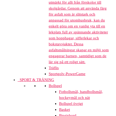
utmärkt för allt från förskolor till
skolgårdar. Genom att använda färg
för asfalt som är slitstark och
anpassad för utomhusbruk, kan du
enkelt göra om en vanlig yta till en
lekplats full av spännande aktiviteter
som hopphagar, sifferlekar och
bokstavsjakter. Dessa
asfaltsmålningar skapar en miljö som
engagerar barnen, samtidigt som de
lär sig på ett roligt sätt.
Träflis
Sportgolv-PowerGame
SPORT & TRÄNING
Bollspel
Fotbollsmål, handbollsmål,
hockeymål och nät
Bollspel övrigt
Basket
Pingisbord