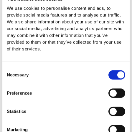
mm – fallhöjd upp till 2,1 m
We use cookies to personalise content and ads, to
Nordic rubber safe tiles 75
provide social media features and to analyse our traffic.
mm – fallhöjd upp till 2,5 m
We also share information about your use of our site with
Euroflex - övriga produkter
our social media, advertising and analytics partners who
Euroflex - kantskydd
may combine it with other information that you’ve
Euroflex hel & halvkulor /
provided to them or that they’ve collected from your use
stenar / diamonds
of their services.
Euroflex kub / kub EPDM
Euroflex svamp/träd
Euroflex stepper/S & C-block
Consent
Euroflex gummistockar
Necessary
Selection
Euroflex hörnskydd
Euroflex gräskantskydd
Euroflex trottoarsten
Preferences
Euroflex stegblock
Euroflex kantprofil - olika
tjocklekar
Statistics
Euroflex hörnprofil - olika
tjocklek
Marketing
Grässkyddsmattor