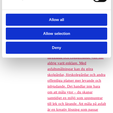
Grässkyddsmattor
Platsgjuten gummiasfalt
Konstgräs
Allow all
Corkeen
Euroflex förankring, tillbehör och
Allow selection
lim
Asfaltsmålning
Asfaltsmålningar –
Skapa livfulla offentliga miljöer Att
Deny
förvandla grå och tråkig asfalt till
färgglada och engagerande ytor har
aldrig varit enklare. Med
asfaltsmålningar kan du göra
skolgårdar, förskolegårdar och andra
offentliga platser mer levande och
inbjudande. Det handlar inte bara
om att måla ytor – du skapar
samtidigt en miljö som uppmuntrar
till lek och lärande. Att måla på asfalt
är en kreativ lösning som passar