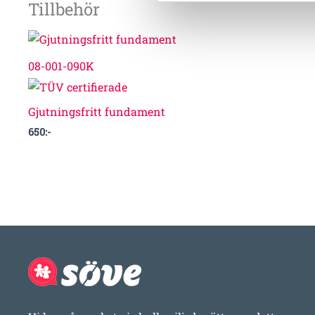
Tillbehör
08-001-090K
Gjutningsfritt fundament
650
:-