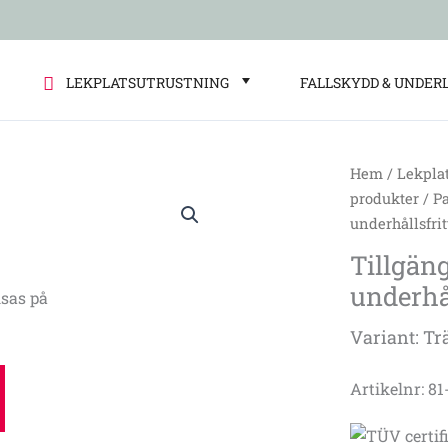
LEKPLATSUTRUSTNING
FALLSKYDD & UNDER
Hem
/
Lekpla
Tillgängligh
produkter
/
P
bänkbord
underhållsfrit
i
Tillgän
underhållsfri
underhål
material
sas på
mängd
Variant: Tr
Artikelnr: 8