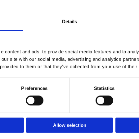
Specifika
Details
Sitthöjd
e content and ads, to provide social media features and to analy
Monterin
 our site with our social media, advertising and analytics partn
 provided to them or that they’ve collected from your use of their
Fundame
Preferences
Statistics
Material
Garantivi
Allow selection