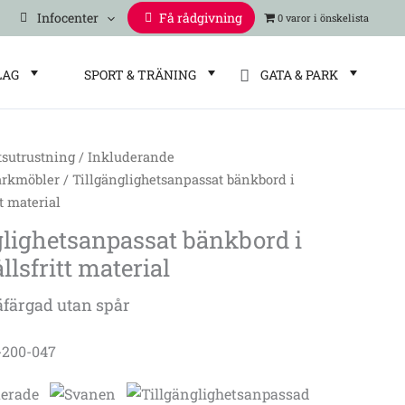
Infocenter
Få rådgivning
0 varor
LAG
SPORT & TRÄNING
GATA & PARK
tsutrustning
/
Inkluderande
etsanpassat
arkmöbler
/ Tillgänglighetsanpassat bänkbord i
t material
glighetsanpassat bänkbord i
tt
lsfritt material
äfärgad utan spår
1-200-047