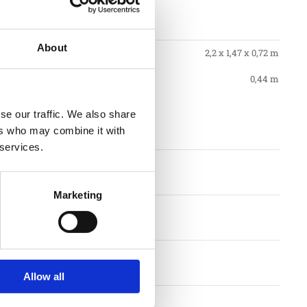
tioner
About
2,2 x 1,47 x 0,72 m
0,44 m
se our traffic. We also share
gstid
ers who may combine it with
 services.
nt
Marketing
llkor
Allow all