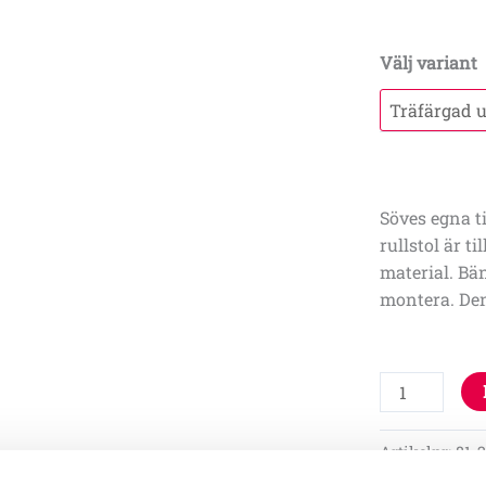
Välj variant
Söves egna t
rullstol är t
material. Bä
montera. Den
Artikelnr:
81-