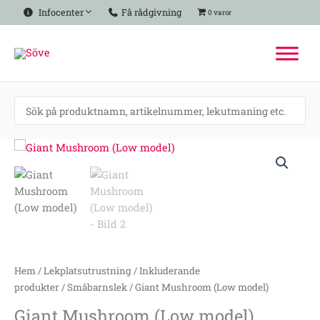
Hoppa
Infocenter
Få rådgivning
0 varor
till
innehåll
Giant
Mushroom
(Low
model)
mängd
Hem
/
Lekplatsutrustning
/
Inkluderande
produkter
/
Småbarnslek
/ Giant Mushroom (Low model)
Giant Mushroom (Low model)