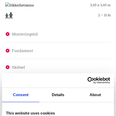
3,45 x 3,45 m
2 – 10 år
Monteringstid
Fundament
Skötsel
Garantivillkor
Consent
Details
About
Produktens utseende kan avvika mot de bilder som visas
på hemsidan.
This website uses cookies