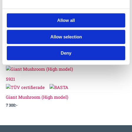
Giant
Mushroom
Allow all
(High model)
7 300
:-
Allow selection
Deny
Du kanske också gillar …
S921
Giant Mushroom (High model)
7 300
:-