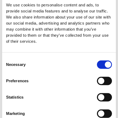
We use cookies to personalise content and ads, to
Mer information om produkten, klicka här
provide social media features and to analyse our traffic.
DWG, produktblad, teknisk information, bilder etc.
We also share information about your use of our site with
our social media, advertising and analytics partners who
may combine it with other information that you’ve
provided to them or that they’ve collected from your use
of their services.
Consent
Necessary
Relaterade produkter
Selection
Preferences
Statistics
S921
Marketing