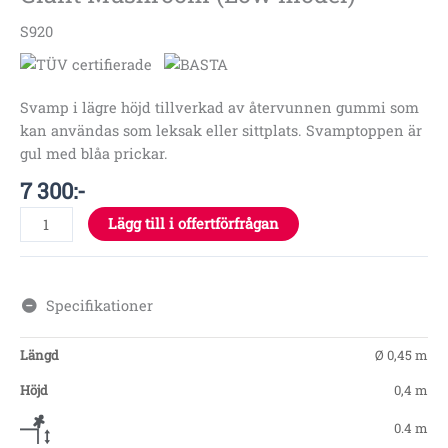
S920
Svamp i lägre höjd tillverkad av återvunnen gummi som
kan användas som leksak eller sittplats. Svamptoppen är
gul med blåa prickar.
7 300
:-
Lägg till i offertförfrågan
Specifikationer
Längd
Ø 0,45 m
Höjd
0,4 m
0.4 m