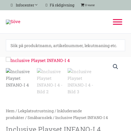
Hoppa
Infocenter
Få rådgivning
0 varor
till
innehåll
Inclusive
Playset
INFANO-
I
4
mängd
Hem
/
Lekplatsutrustning
/
Inkluderande
produkter
/
Småbarnslek
/ Inclusive Playset INFANO-I 4
Inclusive Playset INFANO-I 4