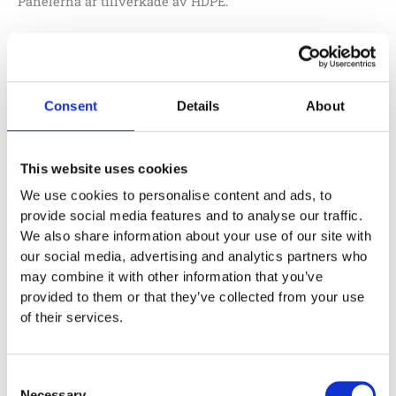
Panelerna är tillverkade av HDPE.
381 000
:-
Lägg till i offertförfrågan
Consent
Details
About
This website uses cookies
Specifikationer
We use cookies to personalise content and ads, to
provide social media features and to analyse our traffic.
6.07 x 2.84 x 2.49 m
We also share information about your use of our site with
0,59 m
our social media, advertising and analytics partners who
may combine it with other information that you’ve
9.07 x 6.34 m
provided to them or that they’ve collected from your use
of their services.
Monteringstid
Consent
Necessary