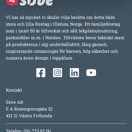
Vi har så mycket vi skulle vilja berätta om detta både
stora och lilla företag i Ulefoss, Norge. Ett familjeföretag
som i snart 50 år tillverkat och sålt lekplatsutrustning,
parkmöbler m.m. i Norden. Tillväxten beror faktiskt mest
på produkterna i sig; underhållsfritt, lång garanti,
inspirerande utmaningar för barnen, hög säkerhet och
numera även design i toppklass.
Kontakt
Söve AB
E A Rosengrensgata 32
421 31 Västra Frölunda
Telefon: 031-773 97 00