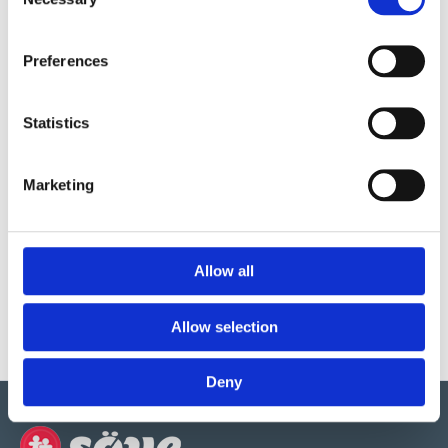
Selection
Material
Preferences
Garantivillkor
Statistics
Produktens utseende kan avvika mot de bilder som visas
på hemsidan.
Marketing
Mer information om produkten, klicka här
DWG, produktblad, teknisk information, bilder etc.
Allow all
Allow selection
Deny