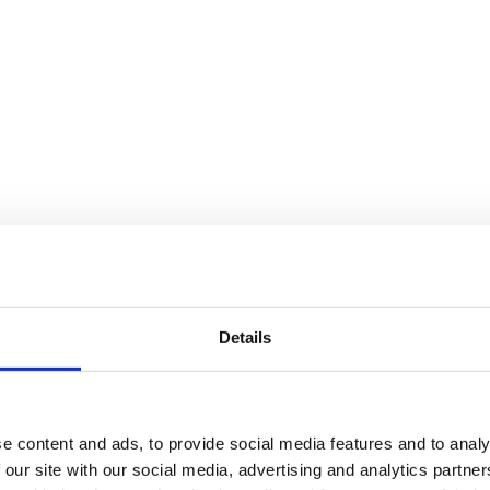
Details
e content and ads, to provide social media features and to analy
 our site with our social media, advertising and analytics partn
finns i flera storlekar, från tre meters höjd upp till den 6,5 meter hög