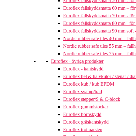
Euroflex fallskyddsmatta 50 mm - för 
Euroflex fallskyddsmatta 60 mm – för 
Euroflex fallskyddsmatta 70 mm - för 
Euroflex fallskyddsmatta 80 mm - för 
Euroflex fallskyddsmatta 90 mm soft - 
Nordic rubber safe tiles 40 mm – fallh
Nordic rubber safe tiles 55 mm – fallh
Nordic rubber safe tiles 75 mm – fallh
Euroflex - övriga produkter
Euroflex - kantskydd
Euroflex hel & halvkulor / stenar / d
Euroflex kub / kub EPDM
Euroflex svamp/träd
Euroflex stepper/S & C-block
Euroflex gummistockar
Euroflex hörnskydd
Euroflex gräskantskydd
Euroflex trottoarsten