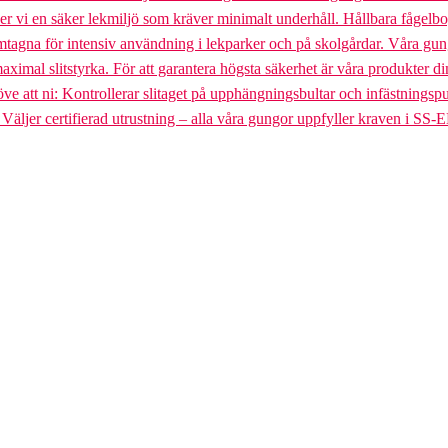
uder vi en säker lekmiljö som kräver minimalt underhåll. Hållbara fågel
gna för intensiv användning i lekparker och på skolgårdar. Våra gungst
aximal slitstyrka. För att garantera högsta säkerhet är våra produkter di
tt ni: Kontrollerar slitaget på upphängningsbultar och infästningspunkt
. Väljer certifierad utrustning – alla våra gungor uppfyller kraven i SS-