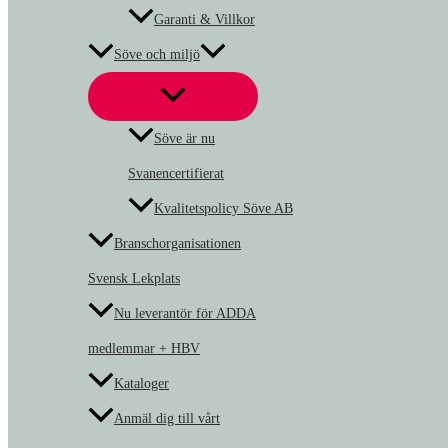
Garanti & Villkor
Söve och miljö
Söve är nu
Svanencertifierat
Kvalitetspolicy Söve AB
Branschorganisationen
Svensk Lekplats
Nu leverantör för ADDA
medlemmar + HBV
Kataloger
Anmäl dig till vårt