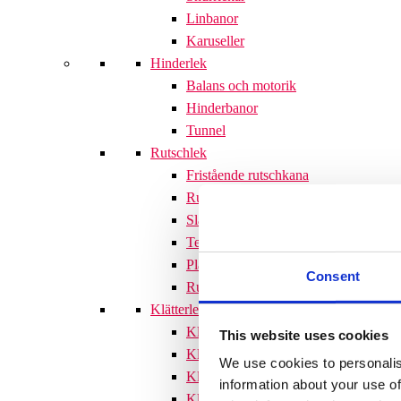
Linbanor
Karuseller
Hinderlek
Balans och motorik
Hinderbanor
Tunnel
Rutschlek
Fristående rutschkana
Rutschkanor till lekställningar
Släntrutschkana
Terrängtrappor
Plattformar
Consent
Rutschlek tillbehör
Klätterlek
Klätterställningar
This website uses cookies
Klätterställning med rutschkana
We use cookies to personalis
Klätternät
information about your use of
Klätterpyramid
Söves klätterpyramider 