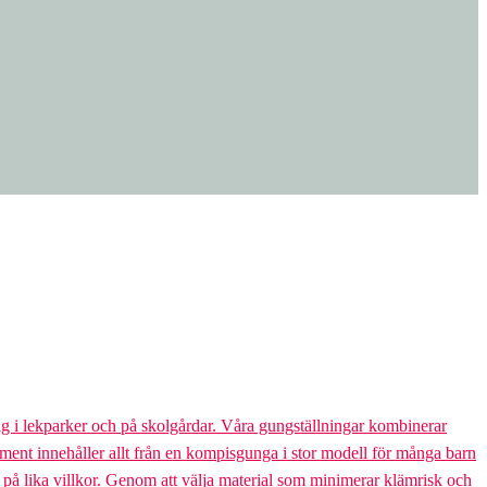
g i lekparker och på skolgårdar. Våra gungställningar kombinerar
rtiment innehåller allt från en kompisgunga i stor modell för många barn
s på lika villkor. Genom att välja material som minimerar klämrisk och