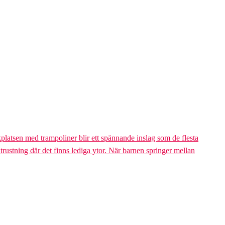
platsen med trampoliner blir ett spännande inslag som de flesta
trustning där det finns lediga ytor. När barnen springer mellan