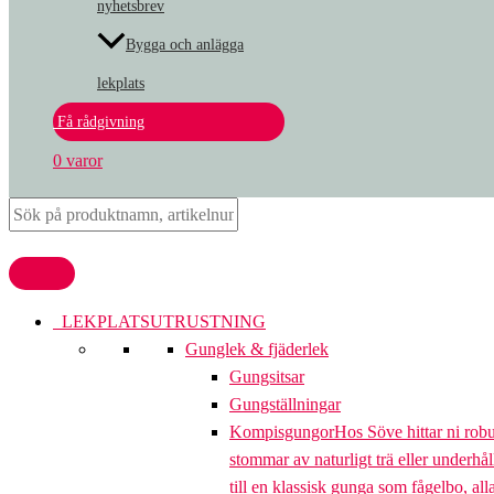
nyhetsbrev
Bygga och anlägga
lekplats
Få rådgivning
0 varor
LEKPLATSUTRUSTNING
Gunglek & fjäderlek
Gungsitsar
Gungställningar
Kompisgungor
Hos Söve hittar ni rob
stommar av naturligt trä eller underhål
till en klassisk gunga som fågelbo, al