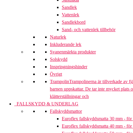
Sandlek
Vattenlek
Sandlekbord
Sand- och vattenlek tillbehör
Naturlek
Inkluderande lek
Svanenmärkta produkter
Solskydd
Inspringningshinder
Övrigt
Trampolin
Trampolinerna är tillverkade av fj
barnen uppskattar. De tar inte mycket plats 
klätterställningar och
FALLSKYDD & UNDERLAG
Fallskyddsmattor
Euroflex fallskyddsmatta 30 mm - för 
Euroflex fallskyddsmatta 40 mm - för 