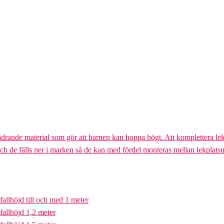
ädrande material som gör att barnen kan hoppa högt. Att komplettera lek
och de fälls ner i marken så de kan med fördel monteras mellan lekplatsu
fallhöjd till och med 1 meter
fallhöjd 1,2 meter