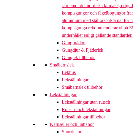
står emot det nordiska klimatet, erbj
kompisgungor och fågelbogungor framta
aluminium med stålförstärkta nät för m
kompisgunga rekommenderar vi på Söve a
underhållet enligt gällande standarder
Gungbrädor
Gungdjur & Fjäderlek
Gunglek tillbehör
Småbarnslek
Lekhus
Lekställningar
Småbarnslek tillbehör
Lekställningar
Lekställningar utan rutsch
Rutsch- och lekställningar
Lekställningar tillbehör
Karuseller och linbanor
Snurrlekar