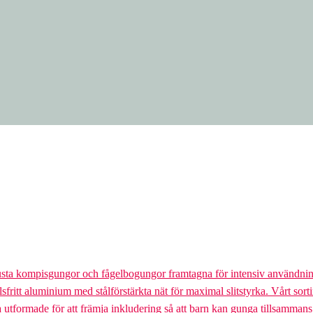
usta kompisgungor och fågelbogungor framtagna för intensiv användnin
lsfritt aluminium med stålförstärkta nät för maximal slitstyrka. Vårt so
la utformade för att främja inkludering så att barn kan gunga tillsamman