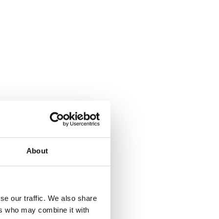
About
se our traffic. We also share
ers who may combine it with
a Climbing pyramid 650. Läs mer...