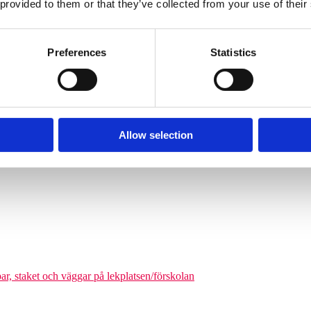
 provided to them or that they’ve collected from your use of their
Söves klätterpyramider finns i flera storlekar, från tre meters höjd upp
nga barn från cirka 6 år och uppåt att klättra på en och samma gång. De
äkerhetszon med en diameter på cirka 9–14,5 meter. Det som gör klätterpy
Preferences
Statistics
om tar större plats, maximerar nätstrukturen antalet användare på ytan. Ni
olgårdar och kommunala parker.
Allow selection
odukter där man kan förena leken med matematikutmaningar
par, staket och väggar på lekplatsen/förskolan