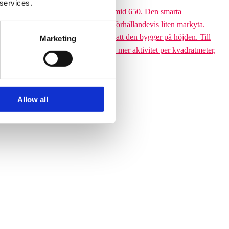
 services.
 till den 6,5 meter höga Climbing pyramid 650. Den smarta
ssutom tar klätterpyramiden upp en förhållandevis liten markyta.
ramiden till ett yteffektivt val är att den bygger på höjden. Till
Marketing
 får plats med betydligt fler barn och mer aktivitet per kvadratmeter,
Allow all