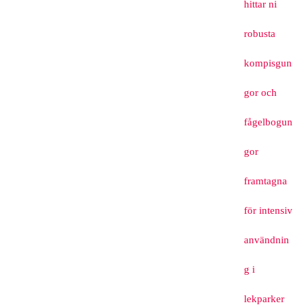
hittar ni
robusta
kompisgun
gor och
fågelbogun
gor
framtagna
för intensiv
användnin
g i
lekparker