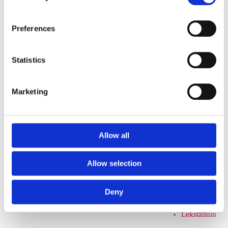
k tillbehör
Preferences
Lekställningar
Statistics
Lekställnin
gar utan
Marketing
rutsch
Rutsch-
Allow all
och
Allow selection
lekställning
Deny
ar
Lekställnin