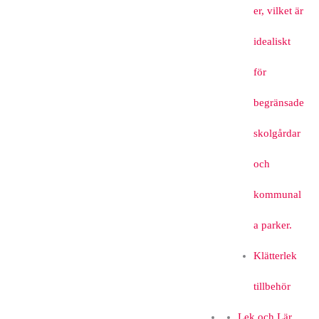
er, vilket är
idealiskt
för
begränsade
skolgårdar
och
kommunal
a parker.
Klätterlek
tillbehör
Lek och Lär