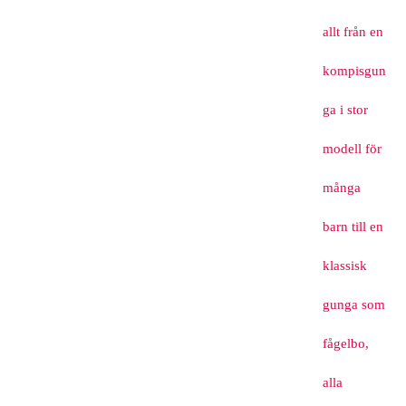
allt från en
kompisgun
ga i stor
modell för
många
barn till en
klassisk
gunga som
fågelbo,
alla