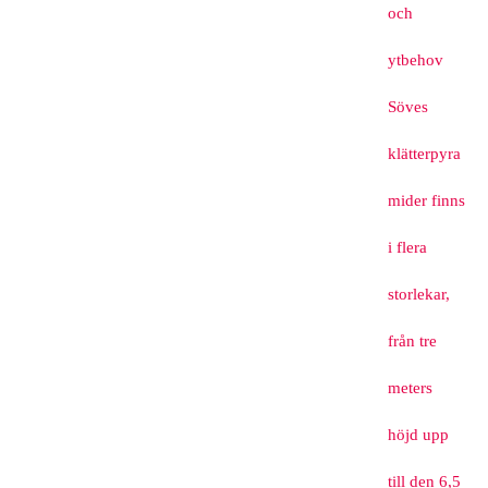
och
ytbehov
Söves
klätterpyra
mider finns
i flera
storlekar,
från tre
meters
höjd upp
till den 6,5