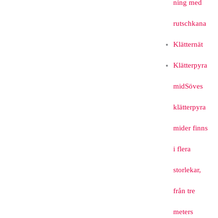
ning med
rutschkana
Klätternät
Klätterpyra
mid
Söves
klätterpyra
mider finns
i flera
storlekar,
från tre
meters