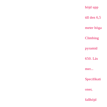
höjd upp
till den 6,5
meter höga
Climbing
pyramid
650. Läs
mer...
Specifikati
oner,
fallhöjd