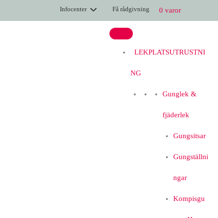
Hoppa
Infocenter
Få rådgivning
0 varor
till
innehåll
LEKPLATSUTRUSTNI
NG
Gunglek &
fjäderlek
Gungsitsar
Gungställni
ngar
Kompisgu