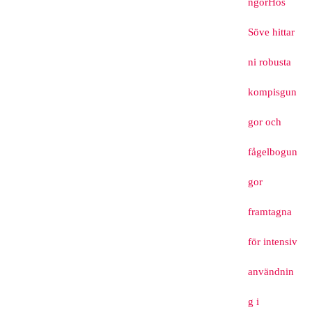
ngor
Hos
Söve hittar
ni robusta
kompisgun
gor och
fågelbogun
gor
framtagna
för intensiv
användnin
g i