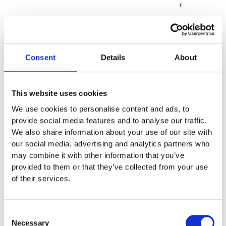
r
Gungdjur
&
Consent
Details
About
Fjäderlek
Gunglek
This website uses cookies
We use cookies to personalise content and ads, to
tillbehör
provide social media features and to analyse our traffic.
We also share information about your use of our site with
Småbarnslek
our social media, advertising and analytics partners who
may combine it with other information that you’ve
Lekhus
provided to them or that they’ve collected from your use
Lekställnin
of their services.
gar
Consent
Småbarnsle
Necessary
Selection