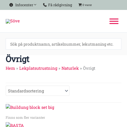
Hoppa
Infocenter
Få rådgivning
0 varor
till
innehåll
Övrigt
Hem
»
Lekplatsutrustning
»
Naturlek
»
Övrigt
Prisintervall:
10
000:-
Finns som fler varianter
till
12