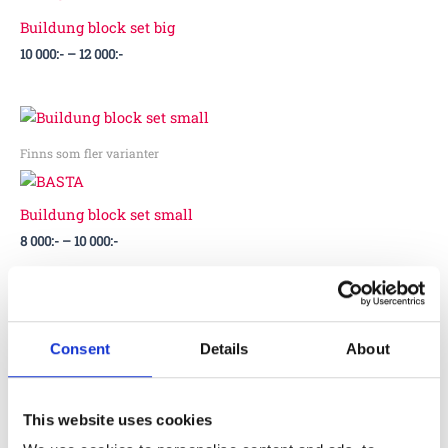
000:-
Buildung block set big
10 000
:-
–
12 000
:-
Prisintervall:
8
000:-
Finns som fler varianter
till
10
000:-
Buildung block set small
8 000
:-
–
10 000
:-
Prisintervall:
38
000:-
Finns som fler varianter
Consent
Details
About
till
41
000:-
Hollow block construction kit
This website uses cookies
38 000
:-
–
41 000
:-