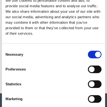
We use cookies to personalise content and ads, to
provide social media features and to analyse our traffic.
Prisintervall:
We also share information about your use of our site with
34
our social media, advertising and analytics partners who
000:-
Finns som fler varianter
till
may combine it with other information that you’ve
39
provided to them or that they’ve collected from your use
000:-
of their services.
insect hotel
34 000
:-
–
39 000
:-
Consent
Necessary
Selection
Prisintervall:
24
000:-
Finns som fler varianter
till
Preferences
Pergola with wire mesh
26
000:-
24 000
:-
–
26 000
:-
Statistics
Marketing