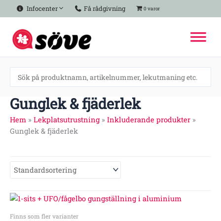
Hoppa
Infocenter
Få rådgivning
0 varor
till
innehåll
Gunglek & fjäderlek
Hem
»
Lekplatsutrustning
»
Inkluderande produkter
»
Gunglek & fjäderlek
Finns som fler varianter