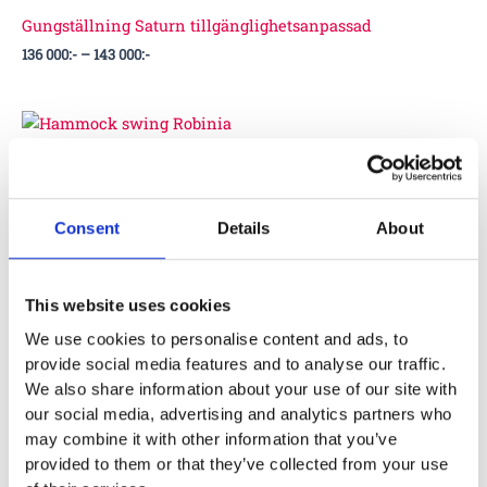
000:-
Gungställning Saturn tillgänglighetsanpassad
136 000
:-
–
143 000
:-
RO171
Consent
Details
About
Hammock swing Robinia
53 000
:-
This website uses cookies
We use cookies to personalise content and ads, to
provide social media features and to analyse our traffic.
We also share information about your use of our site with
IS-IN-201
our social media, advertising and analytics partners who
may combine it with other information that you’ve
provided to them or that they’ve collected from your use
Inclusive seesaw LIBELO