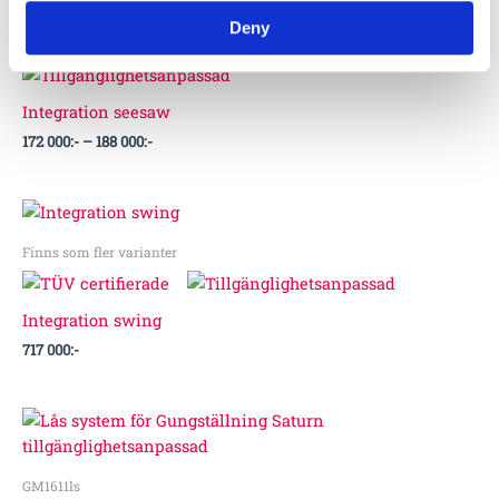
172
Deny
000:-
Finns som fler varianter
till
188
000:-
Integration seesaw
172 000
:-
–
188 000
:-
Finns som fler varianter
Integration swing
717 000
:-
GM1611ls