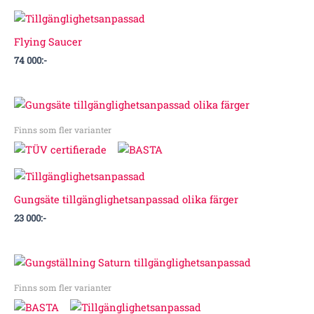
Flying Saucer
74 000
:-
Finns som fler varianter
Gungsäte tillgänglighetsanpassad olika färger
23 000
:-
Prisintervall:
136
000:-
Finns som fler varianter
till
143