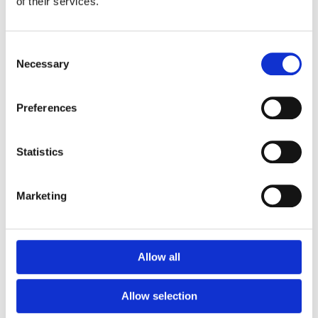
of their services.
99 000
:-
Consent
Necessary
Selection
IS-IN-302
Preferences
Inclusive Swing MERCURY
37 000
:-
Statistics
Marketing
GM1612
Inclusive swing SATURN XXL
Allow all
231 000
:-
Allow selection
Prisintervall: