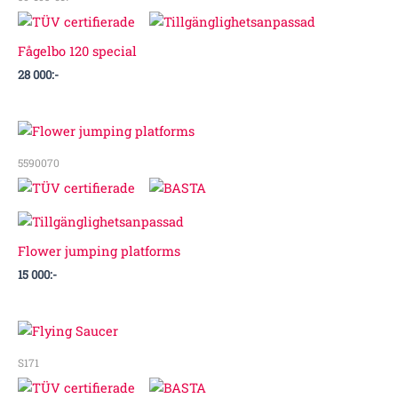
Fågelbo 120 special
28 000
:-
5590070
Flower jumping platforms
15 000
:-
S171