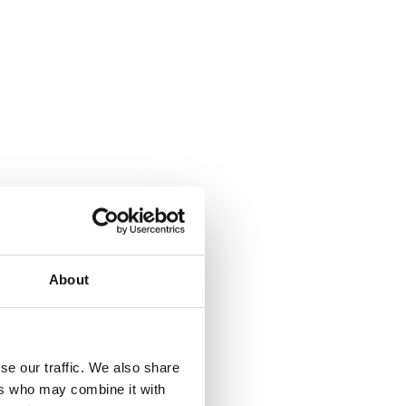
About
se our traffic. We also share
ers who may combine it with
a Climbing pyramid 650. Läs mer...