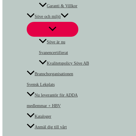
Garanti & Villkor
Söve och miljö
Söve är nu
Svanencertifierat
Kvalitetspolicy Söve AB
Branschorganisationen
Svensk Lekplats
Nu leverantör för ADDA
medlemmar + HBV
Kataloger
Anmäl dig till vårt