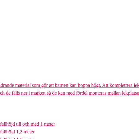
ädrande material som gör att barnen kan hoppa högt. Att komplettera lek
och de fälls ner i marken så de kan med fördel monteras mellan lekplatsu
fallhöjd till och med 1 meter
fallhöjd 1,2 meter