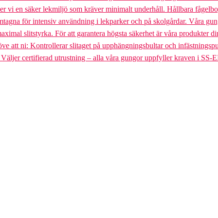
uder vi en säker lekmiljö som kräver minimalt underhåll. Hållbara fågel
gna för intensiv användning i lekparker och på skolgårdar. Våra gungst
aximal slitstyrka. För att garantera högsta säkerhet är våra produkter di
tt ni: Kontrollerar slitaget på upphängningsbultar och infästningspunkt
. Väljer certifierad utrustning – alla våra gungor uppfyller kraven i SS-