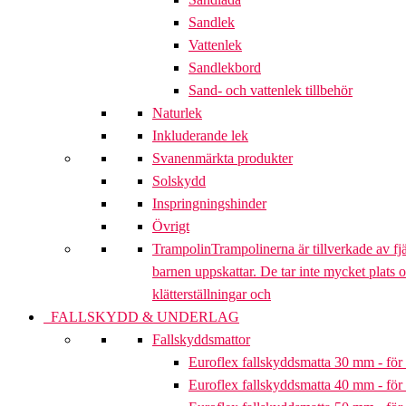
Sandlek
Vattenlek
Sandlekbord
Sand- och vattenlek tillbehör
Naturlek
Inkluderande lek
Svanenmärkta produkter
Solskydd
Inspringningshinder
Övrigt
Trampolin
Trampolinerna är tillverkade av fj
barnen uppskattar. De tar inte mycket plats 
klätterställningar och
FALLSKYDD & UNDERLAG
Fallskyddsmattor
Euroflex fallskyddsmatta 30 mm - för 
Euroflex fallskyddsmatta 40 mm - för 