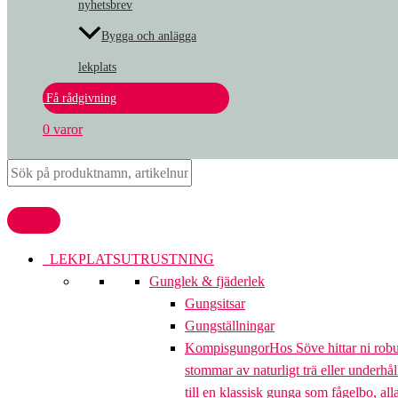
nyhetsbrev
Bygga och anlägga
lekplats
Få rådgivning
0 varor
LEKPLATSUTRUSTNING
Gunglek & fjäderlek
Gungsitsar
Gungställningar
Kompisgungor
Hos Söve hittar ni rob
stommar av naturligt trä eller underhål
till en klassisk gunga som fågelbo, al