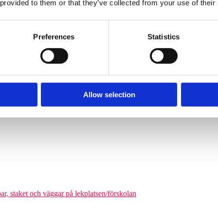
 provided to them or that they’ve collected from your use of their
Söves klätterpyramider finns i flera storlekar, från tre meters höjd upp
nga barn från cirka 6 år och uppåt att klättra på en och samma gång. De
äkerhetszon med en diameter på cirka 9–14,5 meter. Det som gör klätterpy
Preferences
Statistics
om tar större plats, maximerar nätstrukturen antalet användare på ytan. Ni
olgårdar och kommunala parker.
Allow selection
odukter där man kan förena leken med matematikutmaningar
par, staket och väggar på lekplatsen/förskolan