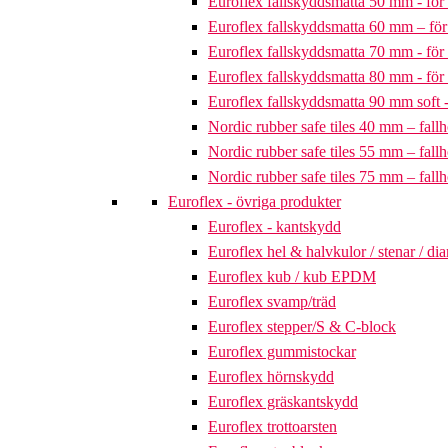
Euroflex fallskyddsmatta 50 mm - för 
Euroflex fallskyddsmatta 60 mm – för 
Euroflex fallskyddsmatta 70 mm - för 
Euroflex fallskyddsmatta 80 mm - för 
Euroflex fallskyddsmatta 90 mm soft - 
Nordic rubber safe tiles 40 mm – fallh
Nordic rubber safe tiles 55 mm – fallh
Nordic rubber safe tiles 75 mm – fallh
Euroflex - övriga produkter
Euroflex - kantskydd
Euroflex hel & halvkulor / stenar / d
Euroflex kub / kub EPDM
Euroflex svamp/träd
Euroflex stepper/S & C-block
Euroflex gummistockar
Euroflex hörnskydd
Euroflex gräskantskydd
Euroflex trottoarsten