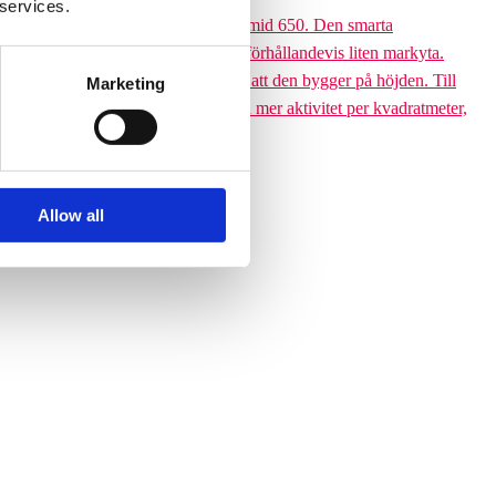
 services.
 till den 6,5 meter höga Climbing pyramid 650. Den smarta
ssutom tar klätterpyramiden upp en förhållandevis liten markyta.
ramiden till ett yteffektivt val är att den bygger på höjden. Till
Marketing
 får plats med betydligt fler barn och mer aktivitet per kvadratmeter,
Allow all