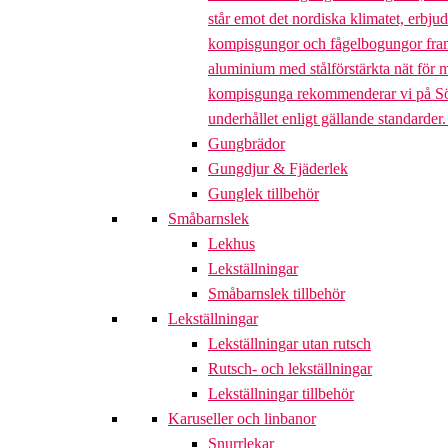
står emot det nordiska klimatet, erbj
kompisgungor och fågelbogungor framta
aluminium med stålförstärkta nät för m
kompisgunga rekommenderar vi på Söve a
underhållet enligt gällande standarder
Gungbrädor
Gungdjur & Fjäderlek
Gunglek tillbehör
Småbarnslek
Lekhus
Lekställningar
Småbarnslek tillbehör
Lekställningar
Lekställningar utan rutsch
Rutsch- och lekställningar
Lekställningar tillbehör
Karuseller och linbanor
Snurrlekar