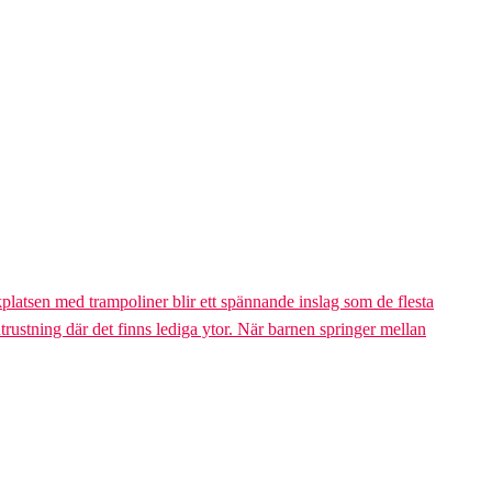
platsen med trampoliner blir ett spännande inslag som de flesta
trustning där det finns lediga ytor. När barnen springer mellan