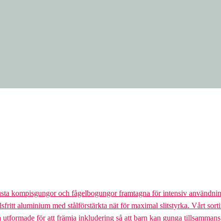
usta kompisgungor och fågelbogungor framtagna för intensiv användnin
lsfritt aluminium med stålförstärkta nät för maximal slitstyrka. Vårt so
la utformade för att främja inkludering så att barn kan gunga tillsamman