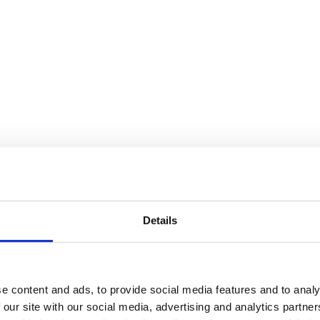
Details
e content and ads, to provide social media features and to analy
 our site with our social media, advertising and analytics partn
finns i flera storlekar, från tre meters höjd upp till den 6,5 meter hög