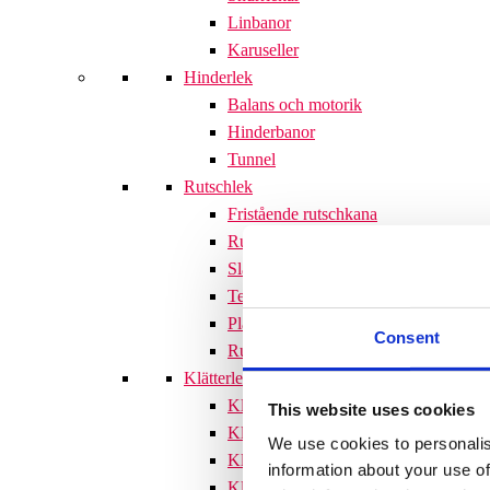
Linbanor
Karuseller
Hinderlek
Balans och motorik
Hinderbanor
Tunnel
Rutschlek
Fristående rutschkana
Rutschkanor till lekställningar
Släntrutschkana
Terrängtrappor
Plattformar
Consent
Rutschlek tillbehör
Klätterlek
Klätterställningar
This website uses cookies
Klätterställning med rutschkana
We use cookies to personalis
Klätternät
information about your use of
Klätterpyramid
Söves klätterpyramider 