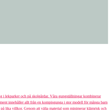
g i lekparker och på skolgårdar. Våra gungställningar kombinerar
rtiment innehåller allt från en kompisgunga i stor modell för många barn
s på lika villkor. Genom att välja material som minimerar klämrisk och