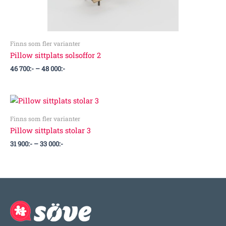
Finns som fler varianter
Pillow sittplats solsoffor 2
46 700
:-
–
48 000
:-
Prisintervall:
31
900:-
Finns som fler varianter
till
Pillow sittplats stolar 3
33
000:-
31 900
:-
–
33 000
:-