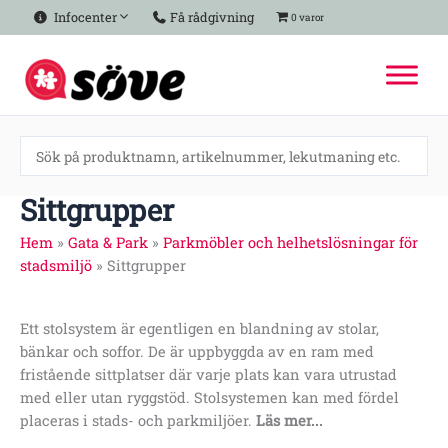
Hoppa
Infocenter
Få rådgivning
0 varor
till
innehåll
Sittgrupper
Hem
»
Gata & Park
»
Parkmöbler och helhetslösningar för
stadsmiljö
»
Sittgrupper
Ett stolsystem är egentligen en blandning av stolar,
bänkar och soffor. De är uppbyggda av en ram med
fristående sittplatser där varje plats kan vara utrustad
med eller utan ryggstöd. Stolsystemen kan med fördel
placeras i stads- och parkmiljöer.
Läs mer...