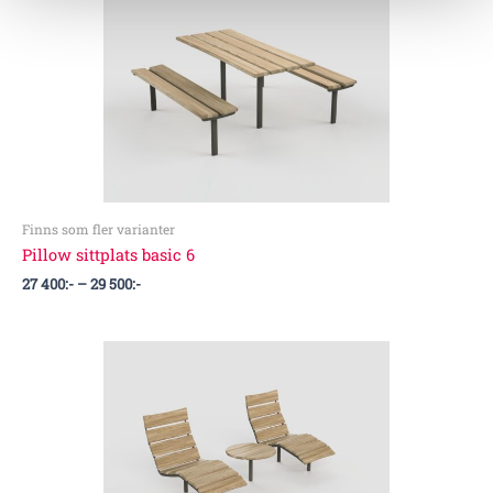
27
400:-
till
29
500:-
Finns som fler varianter
Pillow sittplats basic 6
27 400
:-
–
29 500
:-
Prisintervall:
46
700:-
till
48
000:-