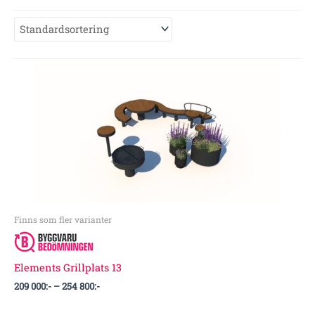
Prisintervall:
209
000:-
till
254
800:-
Finns som fler varianter
Elements Grillplats 13
209 000
:-
–
254 800
:-