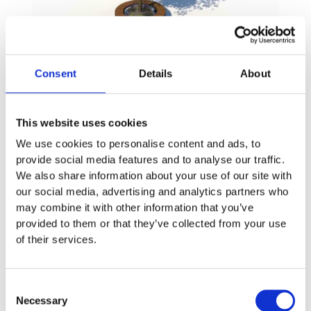
Finns som fler varianter
Consent
Details
About
Elements trädcirkel 14
92 500
:-
–
95 500
:-
This website uses cookies
We use cookies to personalise content and ads, to
provide social media features and to analyse our traffic.
Prisintervall:
45
We also share information about your use of our site with
900:-
our social media, advertising and analytics partners who
till
may combine it with other information that you’ve
47
800:-
provided to them or that they’ve collected from your use
of their services.
Consent
Necessary
Selection