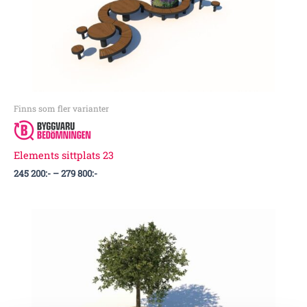
279
800:-
Finns som fler varianter
Elements sittplats 23
245 200
:-
–
279 800
:-
Prisintervall:
92
500:-
till
95
500:-