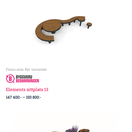
Prisintervall:
147
400:-
till
193
800:-
Finns som fler varianter
Elements sittplats 13
147 400
:-
–
193 800
:-
Prisintervall:
245
200:-
till