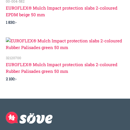
00-004-582
EUROFLEX® Mulch Impact protection slabs 2-coloured
EPDM beige 50 mm
1 830
:-
32120700
EUROFLEX® Mulch Impact protection slabs 2-coloured
Rubber Palisades green 50 mm
2 100
:-