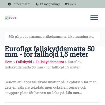
Hoppa
Infocenter
Få rådgivning
0 varor
till
innehåll
Euroflex fallskyddsmatta 50
mm - för fallhöjd 1,5 meter
Hem
»
Fallskydd
»
Fallskyddsmattor
»
Euroflex
fallskyddsmatta 50 mm - för fallhöjd 1,5 meter
Genom att lägga fallskyddsmattor på lekplatsen får man
dels en säkrare lekplats men också en renare och
snyggare plats för barnen att leka på.
Läs mer...