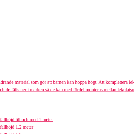
ädrande material som gör att barnen kan hoppa högt. Att komplettera lek
och de fälls ner i marken så de kan med fördel monteras mellan lekplatsu
fallhöjd till och med 1 meter
fallhöjd 1,2 meter