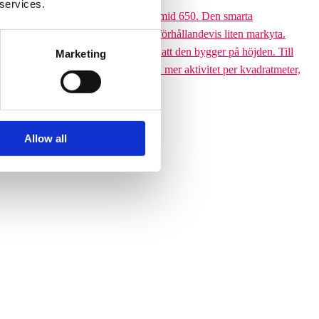
 services.
 till den 6,5 meter höga Climbing pyramid 650. Den smarta
ssutom tar klätterpyramiden upp en förhållandevis liten markyta.
ramiden till ett yteffektivt val är att den bygger på höjden. Till
Marketing
 får plats med betydligt fler barn och mer aktivitet per kvadratmeter,
Allow all