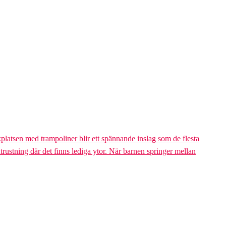
platsen med trampoliner blir ett spännande inslag som de flesta
trustning där det finns lediga ytor. När barnen springer mellan