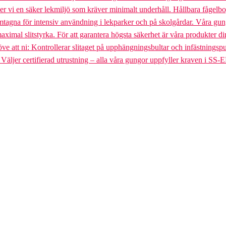
uder vi en säker lekmiljö som kräver minimalt underhåll. Hållbara fågel
gna för intensiv användning i lekparker och på skolgårdar. Våra gungst
aximal slitstyrka. För att garantera högsta säkerhet är våra produkter di
tt ni: Kontrollerar slitaget på upphängningsbultar och infästningspunkt
. Väljer certifierad utrustning – alla våra gungor uppfyller kraven i SS-