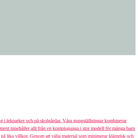
g i lekparker och på skolgårdar. Våra gungställningar kombinerar
rtiment innehåller allt från en kompisgunga i stor modell för många barn
s på lika villkor. Genom att välja material som minimerar klämrisk och