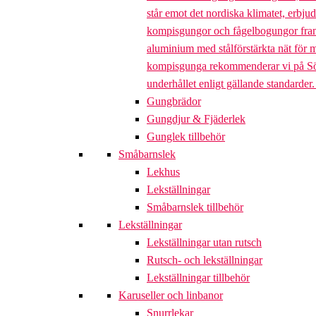
står emot det nordiska klimatet, erbj
kompisgungor och fågelbogungor framta
aluminium med stålförstärkta nät för m
kompisgunga rekommenderar vi på Söve a
underhållet enligt gällande standarder
Gungbrädor
Gungdjur & Fjäderlek
Gunglek tillbehör
Småbarnslek
Lekhus
Lekställningar
Småbarnslek tillbehör
Lekställningar
Lekställningar utan rutsch
Rutsch- och lekställningar
Lekställningar tillbehör
Karuseller och linbanor
Snurrlekar