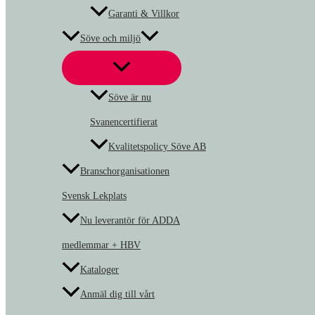
Garanti & Villkor
Söve och miljö
Söve är nu
Svanencertifierat
Kvalitetspolicy Söve AB
Branschorganisationen
Svensk Lekplats
Nu leverantör för ADDA
medlemmar + HBV
Kataloger
Anmäl dig till vårt