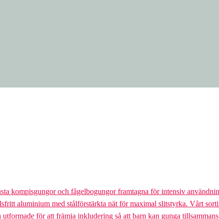
usta kompisgungor och fågelbogungor framtagna för intensiv användnin
lsfritt aluminium med stålförstärkta nät för maximal slitstyrka. Vårt so
la utformade för att främja inkludering så att barn kan gunga tillsamman