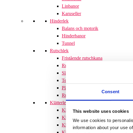
Linbanor
Karuseller
Hinderlek
Balans och motorik
Hinderbanor
Tunnel
Rutschlek
Fristående rutschkana
Rutschkanor till lekställningar
Släntrutschkana
Terrängtrappor
Plattformar
Consent
Rutschlek tillbehör
Klätterlek
Klätterställningar
This website uses cookies
Klätterställning med rutschkana
We use cookies to personalis
Klätternät
information about your use of
Klätterpyramid
Söves klätterpyramider 