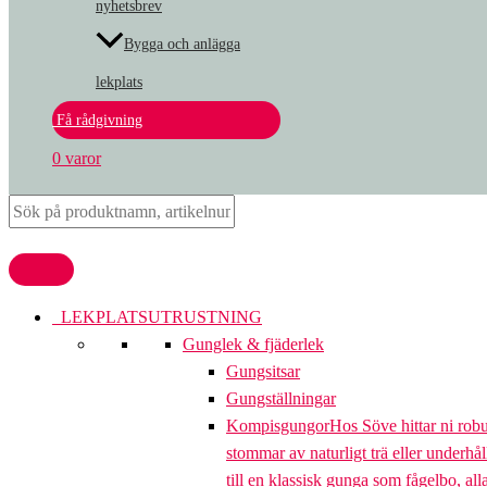
nyhetsbrev
Bygga och anlägga
lekplats
Få rådgivning
0 varor
LEKPLATSUTRUSTNING
Gunglek & fjäderlek
Gungsitsar
Gungställningar
Kompisgungor
Hos Söve hittar ni rob
stommar av naturligt trä eller underhål
till en klassisk gunga som fågelbo, al