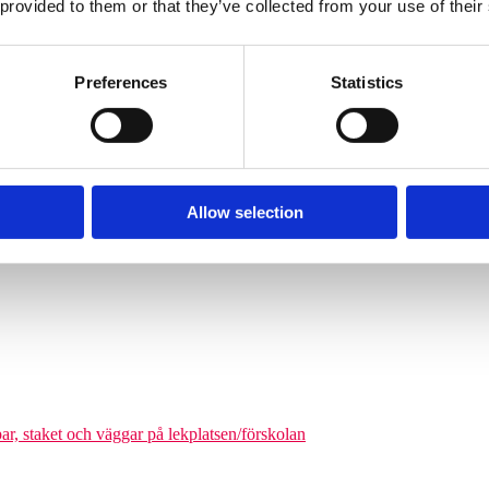
 provided to them or that they’ve collected from your use of their
Söves klätterpyramider finns i flera storlekar, från tre meters höjd upp
nga barn från cirka 6 år och uppåt att klättra på en och samma gång. De
äkerhetszon med en diameter på cirka 9–14,5 meter. Det som gör klätterpy
Preferences
Statistics
om tar större plats, maximerar nätstrukturen antalet användare på ytan. Ni
olgårdar och kommunala parker.
Allow selection
odukter där man kan förena leken med matematikutmaningar
par, staket och väggar på lekplatsen/förskolan