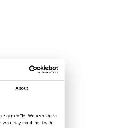
About
se our traffic. We also share
ers who may combine it with
a Climbing pyramid 650. Läs mer...