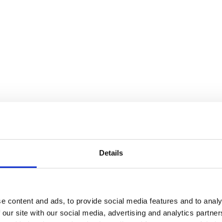
Details
e content and ads, to provide social media features and to analy
 our site with our social media, advertising and analytics partn
finns i flera storlekar, från tre meters höjd upp till den 6,5 meter hög