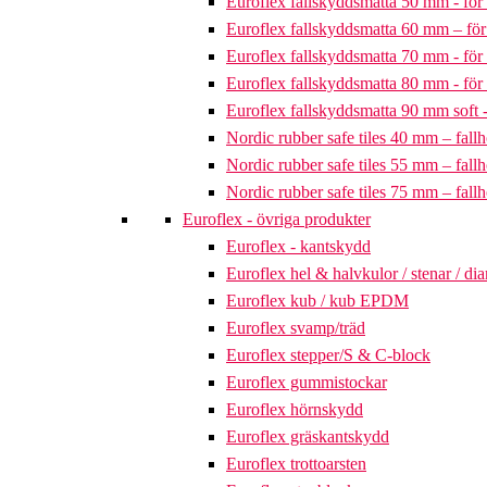
Euroflex fallskyddsmatta 50 mm - för 
Euroflex fallskyddsmatta 60 mm – för 
Euroflex fallskyddsmatta 70 mm - för 
Euroflex fallskyddsmatta 80 mm - för 
Euroflex fallskyddsmatta 90 mm soft - 
Nordic rubber safe tiles 40 mm – fallh
Nordic rubber safe tiles 55 mm – fallh
Nordic rubber safe tiles 75 mm – fallh
Euroflex - övriga produkter
Euroflex - kantskydd
Euroflex hel & halvkulor / stenar / d
Euroflex kub / kub EPDM
Euroflex svamp/träd
Euroflex stepper/S & C-block
Euroflex gummistockar
Euroflex hörnskydd
Euroflex gräskantskydd
Euroflex trottoarsten