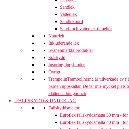
Sandlek
Vattenlek
Sandlekbord
Sand- och vattenlek tillbehör
Naturlek
Inkluderande lek
Svanenmärkta produkter
Solskydd
Inspringningshinder
Övrigt
Trampolin
Trampolinerna är tillverkade av fj
barnen uppskattar. De tar inte mycket plats 
klätterställningar och
FALLSKYDD & UNDERLAG
Fallskyddsmattor
Euroflex fallskyddsmatta 30 mm - för 
Euroflex fallskyddsmatta 40 mm - för 