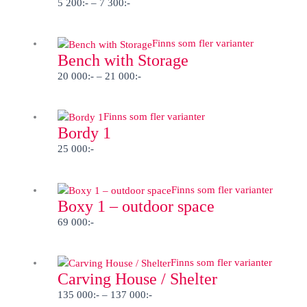
till
5 200
:-
–
7 300
:-
7
300:-
Prisintervall:
Finns som fler varianter
Bench with Storage
20
000:-
20 000
:-
–
21 000
:-
till
21
Finns som fler varianter
000:-
Bordy 1
25 000
:-
Finns som fler varianter
Boxy 1 – outdoor space
69 000
:-
Prisintervall:
Finns som fler varianter
Carving House / Shelter
135
000:-
135 000
:-
–
137 000
:-