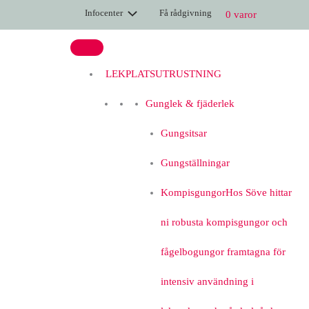
Hoppa
Infocenter
Få rådgivning
0 varor
till
innehåll
LEKPLATSUTRUSTNING
Gunglek & fjäderlek
Gungsitsar
Gungställningar
Kompisgungor
Hos Söve hittar
ni robusta kompisgungor och
fågelbogungor framtagna för
intensiv användning i