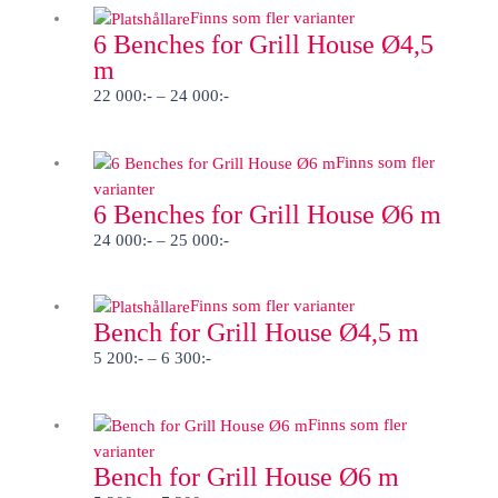
Prisintervall:
Finns som fler varianter
6 Benches for Grill House Ø4,5
22
m
000:-
till
22 000
:-
–
24 000
:-
24
000:-
Prisintervall:
Finns som fler
24
varianter
6 Benches for Grill House Ø6 m
000:-
till
24 000
:-
–
25 000
:-
25
000:-
Prisintervall:
Finns som fler varianter
Bench for Grill House Ø4,5 m
5
200:-
5 200
:-
–
6 300
:-
till
6
Prisintervall:
Finns som fler
300:-
5
varianter
Bench for Grill House Ø6 m
200:-