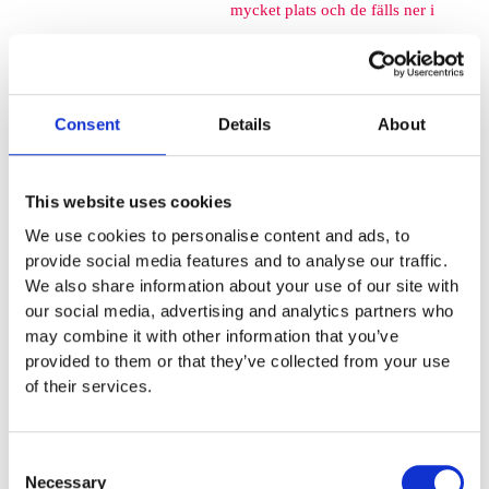
mycket plats och de fälls ner i
marken så de kan med fördel
monteras mellan
Consent
Details
About
lekplatsutrustning där det finns
lediga ytor. När barnen springer
This website uses cookies
We use cookies to personalise content and ads, to
mellan klätterställningar och
provide social media features and to analyse our traffic.
We also share information about your use of our site with
FALLSKYDD & UNDERLAG
our social media, advertising and analytics partners who
may combine it with other information that you’ve
Fallskyddsmattor
provided to them or that they’ve collected from your use
Euroflex fallskyddsmatta 30
of their services.
mm - för fallhöjd till och med
Consent
1 meter
Necessary
Selection