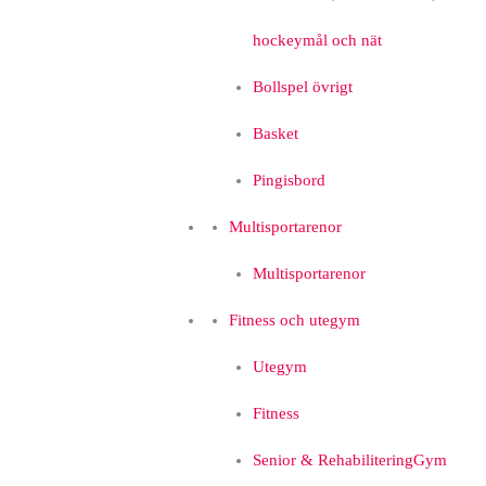
hockeymål och nät
Bollspel övrigt
Basket
Pingisbord
Multisportarenor
Multisportarenor
Fitness och utegym
Utegym
Fitness
Senior & Rehabilitering
Gym