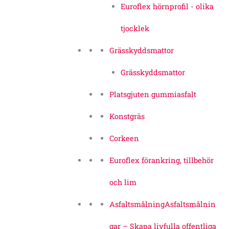
Euroflex hörnprofil - olika
tjocklek
Grässkyddsmattor
Grässkyddsmattor
Platsgjuten gummiasfalt
Konstgräs
Corkeen
Euroflex förankring, tillbehör
och lim
Asfaltsmålning
Asfaltsmålnin
gar – Skapa livfulla offentliga