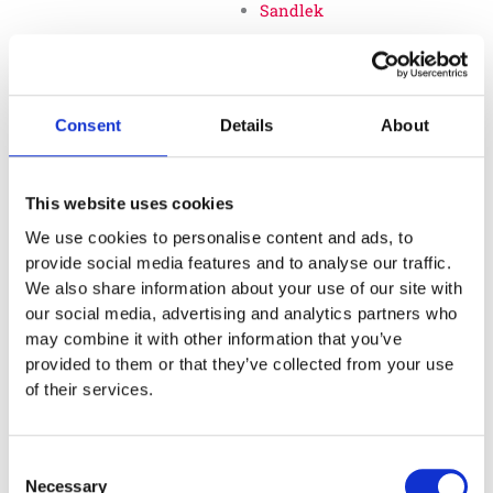
Sandlek
Vattenlek
Sandlekbord
Consent
Details
About
Sand- och vattenlek
tillbehör
This website uses cookies
We use cookies to personalise content and ads, to
Naturlek
provide social media features and to analyse our traffic.
We also share information about your use of our site with
Inkluderande lek
our social media, advertising and analytics partners who
may combine it with other information that you’ve
Svanenmärkta produkter
provided to them or that they’ve collected from your use
Solskydd
of their services.
Inspringningshinder
Consent
Övrigt
Necessary
Selection