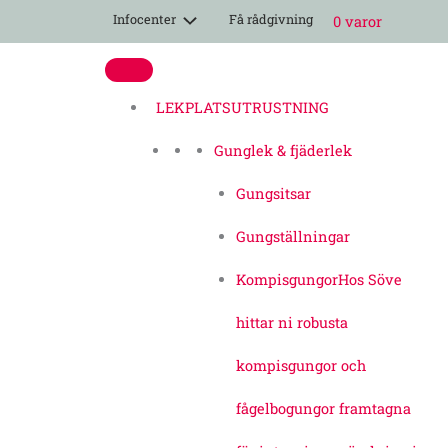
Hoppa
Infocenter
Få rådgivning
0 varor
till
innehåll
LEKPLATSUTRUSTNING
Gunglek & fjäderlek
Gungsitsar
Gungställningar
Kompisgungor
Hos Söve
hittar ni robusta
kompisgungor och
fågelbogungor framtagna