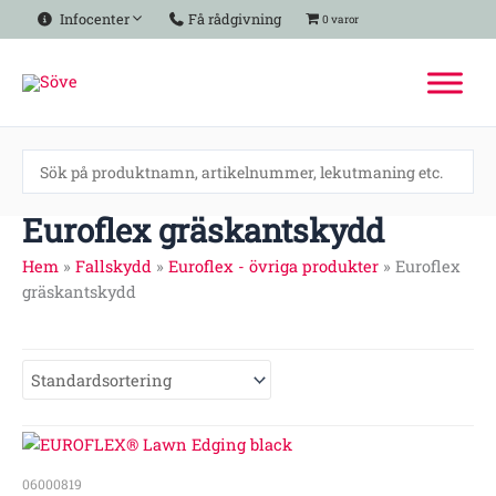
Hoppa
Infocenter
Få rådgivning
0 varor
till
innehåll
Euroflex gräskantskydd
Hem
»
Fallskydd
»
Euroflex - övriga produkter
»
Euroflex
gräskantskydd
06000819