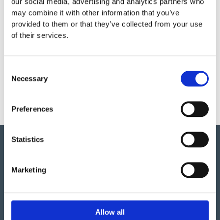
our social media, advertising and analytics partners who
EUROFLEX® Lawn Edging red
may combine it with other information that you’ve
500
:-
provided to them or that they’ve collected from your use
of their services.
Gräskantavgränsning röd med EPDM topp
Consent
EUROFLEX® Lawn Edging red with EPDM top
Necessary
Selection
1 680
:-
Preferences
Statistics
Marketing
Vi har så mycket vi skulle vilja berätta om detta både
stora och lilla företag i Ulefoss, Norge. Ett familjeföretag
som i snart 50 år tillverkat och sålt lekplatsutrustning,
Allow all