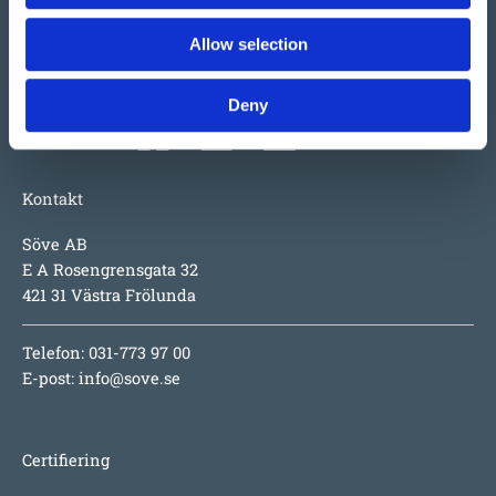
parkmöbler m.m. i Norden. Tillväxten beror faktiskt mest
på produkterna i sig; underhållsfritt, lång garanti,
Allow selection
inspirerande utmaningar för barnen, hög säkerhet och
numera även design i toppklass.
Deny
Kontakt
Söve AB
E A Rosengrensgata 32
421 31 Västra Frölunda
Telefon: 031-773 97 00
E-post:
info@sove.se
Certifiering