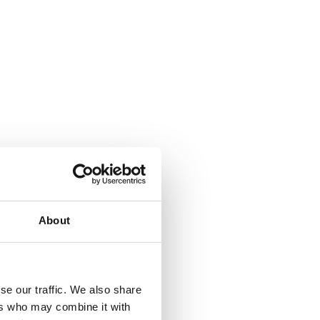
About
se our traffic. We also share
ers who may combine it with
a Climbing pyramid 650. Läs mer...