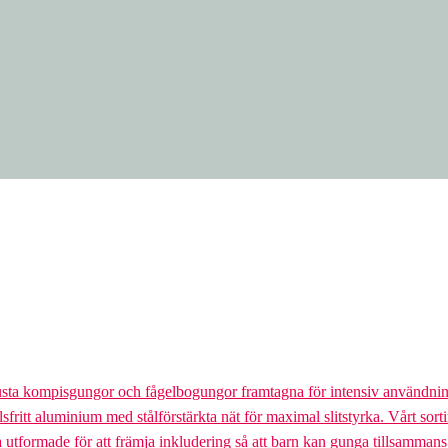
usta kompisgungor och fågelbogungor framtagna för intensiv användnin
lsfritt aluminium med stålförstärkta nät för maximal slitstyrka. Vårt so
la utformade för att främja inkludering så att barn kan gunga tillsamman