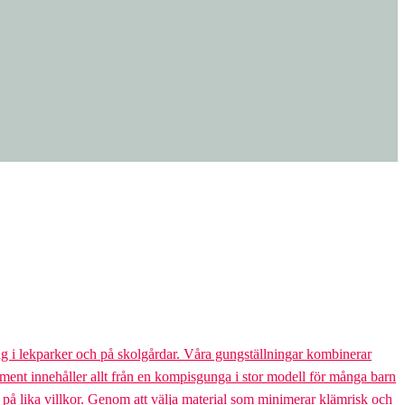
g i lekparker och på skolgårdar. Våra gungställningar kombinerar
rtiment innehåller allt från en kompisgunga i stor modell för många barn
s på lika villkor. Genom att välja material som minimerar klämrisk och