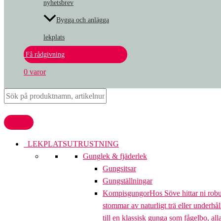
nyhetsbrev
Bygga och anlägga
lekplats
Få rådgivning
0 varor
LEKPLATSUTRUSTNING
Gunglek & fjäderlek
Gungsitsar
Gungställningar
Kompisgungor
Hos Söve hittar ni rob
stommar av naturligt trä eller underhål
till en klassisk gunga som fågelbo, al