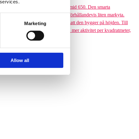
 services.
 till den 6,5 meter höga Climbing pyramid 650. Den smarta
ssutom tar klätterpyramiden upp en förhållandevis liten markyta.
ramiden till ett yteffektivt val är att den bygger på höjden. Till
Marketing
 får plats med betydligt fler barn och mer aktivitet per kvadratmeter,
Allow all