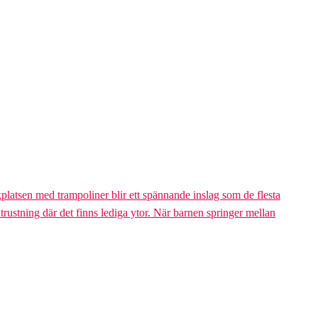
platsen med trampoliner blir ett spännande inslag som de flesta
trustning där det finns lediga ytor. När barnen springer mellan