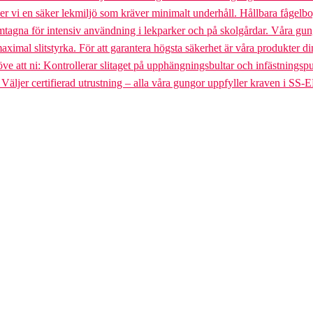
uder vi en säker lekmiljö som kräver minimalt underhåll. Hållbara fågel
gna för intensiv användning i lekparker och på skolgårdar. Våra gungst
aximal slitstyrka. För att garantera högsta säkerhet är våra produkter di
tt ni: Kontrollerar slitaget på upphängningsbultar och infästningspunkt
. Väljer certifierad utrustning – alla våra gungor uppfyller kraven i SS-