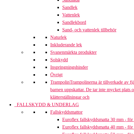
Sandlek
Vattenlek
Sandlekbord
Sand- och vattenlek tillbehör
Naturlek
Inkluderande lek
Svanenmärkta produkter
Solskydd
Inspringningshinder
Övrigt
Trampolin
Trampolinerna är tillverkade av fj
barnen uppskattar. De tar inte mycket plats 
klätterställningar och
FALLSKYDD & UNDERLAG
Fallskyddsmattor
Euroflex fallskyddsmatta 30 mm - för 
Euroflex fallskyddsmatta 40 mm - för 