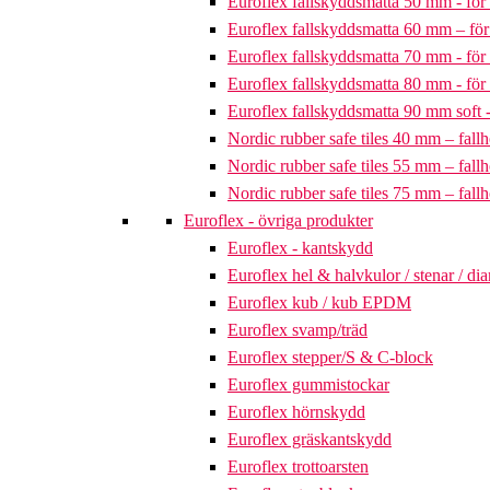
Euroflex fallskyddsmatta 50 mm - för 
Euroflex fallskyddsmatta 60 mm – för 
Euroflex fallskyddsmatta 70 mm - för 
Euroflex fallskyddsmatta 80 mm - för 
Euroflex fallskyddsmatta 90 mm soft - 
Nordic rubber safe tiles 40 mm – fallh
Nordic rubber safe tiles 55 mm – fallh
Nordic rubber safe tiles 75 mm – fallh
Euroflex - övriga produkter
Euroflex - kantskydd
Euroflex hel & halvkulor / stenar / d
Euroflex kub / kub EPDM
Euroflex svamp/träd
Euroflex stepper/S & C-block
Euroflex gummistockar
Euroflex hörnskydd
Euroflex gräskantskydd
Euroflex trottoarsten