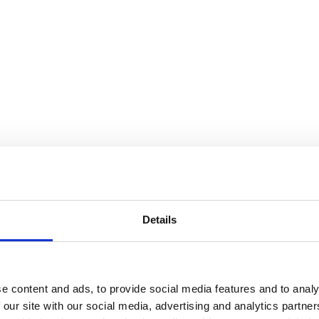
Details
e content and ads, to provide social media features and to analy
 our site with our social media, advertising and analytics partn
finns i flera storlekar, från tre meters höjd upp till den 6,5 meter hög