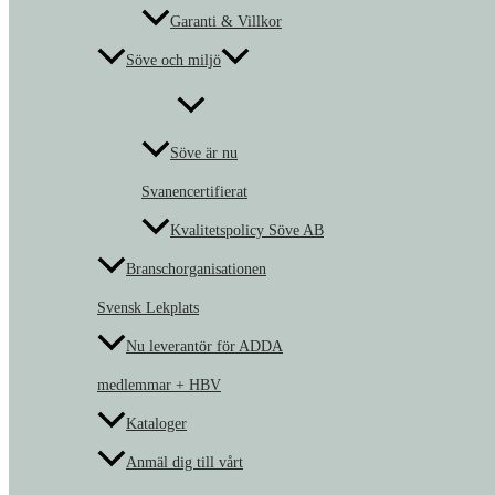
Garanti & Villkor
Söve och miljö
Söve är nu
Svanencertifierat
Kvalitetspolicy Söve AB
Branschorganisationen
Svensk Lekplats
Nu leverantör för ADDA
medlemmar + HBV
Kataloger
Anmäl dig till vårt