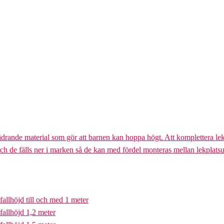
ädrande material som gör att barnen kan hoppa högt. Att komplettera lek
och de fälls ner i marken så de kan med fördel monteras mellan lekplatsu
fallhöjd till och med 1 meter
fallhöjd 1,2 meter