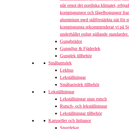
står emot det nordiska klimatet, erbj
kompisgungor och fågelbogungor framta
aluminium med stålförstärkta nät för m
kompisgunga rekommenderar vi på Söve a
underhållet enligt gällande standarder
Gungbrädor
Gungdjur & Fjäderlek
Gunglek tillbehör
Småbarnslek
Lekhus
Lekställningar
Småbarnslek tillbehör
Lekställningar
Lekställningar utan rutsch
Rutsch- och lekställningar
Lekställningar tillbehör
Karuseller och linbanor
Snurrlekar