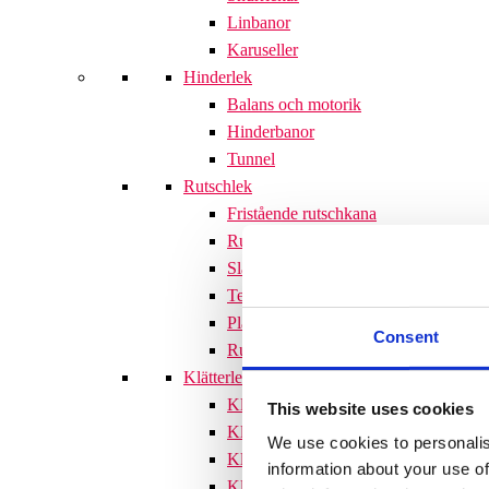
Linbanor
Karuseller
Hinderlek
Balans och motorik
Hinderbanor
Tunnel
Rutschlek
Fristående rutschkana
Rutschkanor till lekställningar
Släntrutschkana
Terrängtrappor
Plattformar
Consent
Rutschlek tillbehör
Klätterlek
Klätterställningar
This website uses cookies
Klätterställning med rutschkana
We use cookies to personalis
Klätternät
information about your use of
Klätterpyramid
Söves klätterpyramider 