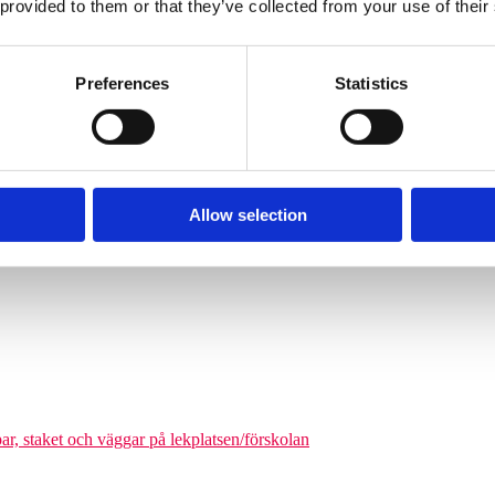
 provided to them or that they’ve collected from your use of their
Söves klätterpyramider finns i flera storlekar, från tre meters höjd upp
nga barn från cirka 6 år och uppåt att klättra på en och samma gång. De
äkerhetszon med en diameter på cirka 9–14,5 meter. Det som gör klätterpy
Preferences
Statistics
om tar större plats, maximerar nätstrukturen antalet användare på ytan. Ni
olgårdar och kommunala parker.
Allow selection
odukter där man kan förena leken med matematikutmaningar
par, staket och väggar på lekplatsen/förskolan