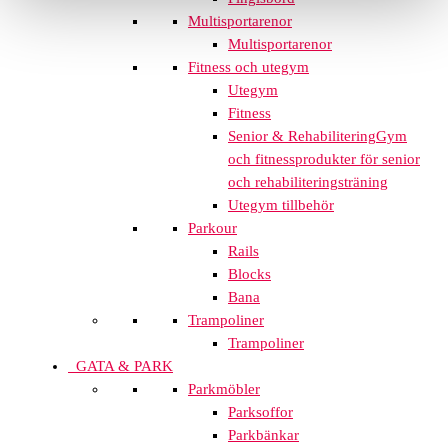
Multisportarenor
Multisportarenor
Fitness och utegym
Utegym
Fitness
Senior & Rehabilitering
Gym
och fitnessprodukter för senior
och rehabiliteringsträning
Utegym tillbehör
Parkour
Rails
Blocks
Bana
Trampoliner
Trampoliner
GATA & PARK
Parkmöbler
Parksoffor
Parkbänkar