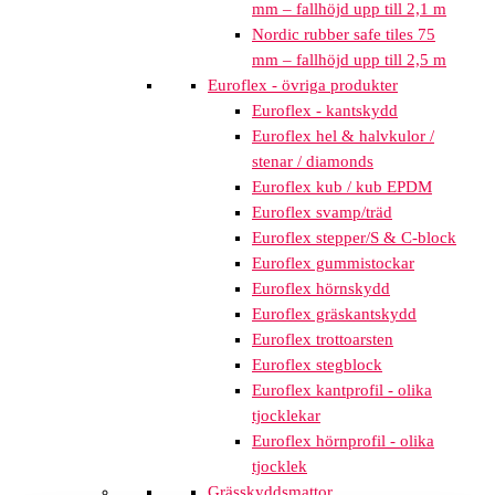
mm – fallhöjd upp till 2,1 m
Nordic rubber safe tiles 75
mm – fallhöjd upp till 2,5 m
Euroflex - övriga produkter
Euroflex - kantskydd
Euroflex hel & halvkulor /
stenar / diamonds
Euroflex kub / kub EPDM
Euroflex svamp/träd
Euroflex stepper/S & C-block
Euroflex gummistockar
Euroflex hörnskydd
Euroflex gräskantskydd
Euroflex trottoarsten
Euroflex stegblock
Euroflex kantprofil - olika
tjocklekar
Euroflex hörnprofil - olika
tjocklek
Grässkyddsmattor