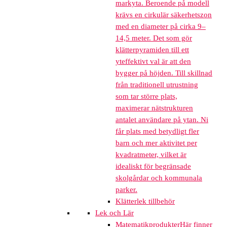
markyta. Beroende på modell
krävs en cirkulär säkerhetszon
med en diameter på cirka 9–
14,5 meter. Det som gör
klätterpyramiden till ett
yteffektivt val är att den
bygger på höjden. Till skillnad
från traditionell utrustning
som tar större plats,
maximerar nätstrukturen
antalet användare på ytan. Ni
får plats med betydligt fler
barn och mer aktivitet per
kvadratmeter, vilket är
idealiskt för begränsade
skolgårdar och kommunala
parker.
Klätterlek tillbehör
Lek och Lär
Matematikprodukter
Här finner