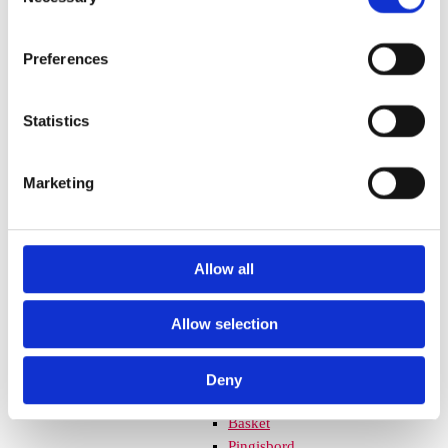
Selection
utmärkt för allt från förskolor till
skolgårdar. Genom att använda färg
för asfalt som är slitstark och
Preferences
anpassad för utomhusbruk, kan du
enkelt göra om en vanlig yta till en
Statistics
lekplats full av spännande aktiviteter
som hopphagar, sifferlekar och
bokstavsjakter. Dessa
Marketing
asfaltsmålningar skapar en miljö som
engagerar barnen, samtidigt som de
lär sig på ett roligt sätt.
Träflis
Allow all
Sportgolv-PowerGame
SPORT & TRÄNING
Allow selection
Bollspel
Fotbollsmål, handbollsmål,
hockeymål och nät
Deny
Bollspel övrigt
Basket
Pingisbord