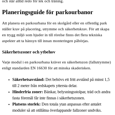
och står alltid redo för lek och träning.
Planeringsguide för parkourbanor
Att planera en parkourbana för en skolgård eller en offentlig park
ställer krav på placering, utrymme och säkerhetskrav. För att skapa
en trygg miljö som bjuder in till rörelse finns det flera tekniska
aspekter att ta hänsyn till innan monteringen påbörjas.
Säkerhetszoner och ytbehov
Varje modul i en parkourbana kräver en säkerhetszon (fallutrymme)
enligt standarden EN 16630 för att minska skaderisken.
Säkerhetsavstånd:
Det behövs ett fritt avstånd på minst 1,5
till 2 meter från redskapets yttersta delar.
Hinderfria zoner:
Bänkar, belysningsstolpar, träd och andra
fasta föremål får inte finnas i säkerhetszonen.
Platsens storlek:
Den totala ytan anpassas efter antalet
moduler så att otillåtna överlappande fallzoner undviks.