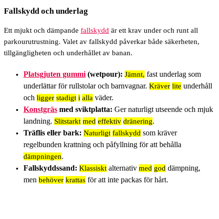
Fallskydd och underlag
Ett mjukt och dämpande
fallskydd
är ett krav under och runt all
parkourutrustning. Valet av fallskydd påverkar både säkerheten,
tillgängligheten och underhållet av banan.
Platsgjuten gummi
(wetpour):
fast underlag som
Jämnt,
underlättar för rullstolar och barnvagnar.
underhåll
Kräver
lite
och
väder.
ligger
stadigt
i
alla
Konstgräs
med sviktplatta:
Ger naturligt utseende och mjuk
landning.
.
S
litstarkt
med
effektiv
dränering
Träflis eller bark:
som kräver
Naturligt
fallskydd
regelbunden krattning och påfyllning för att behålla
.
dämpningen
Fallskyddssand:
alternativ
dämpning,
Klassiskt
med
god
men
för att inte packas för hårt
.
behöver
krattas