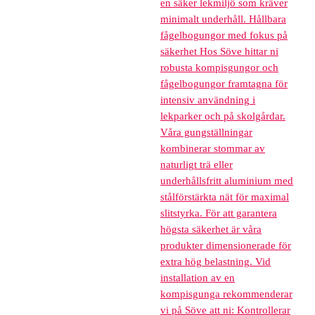
en säker lekmiljö som kräver
minimalt underhåll. Hållbara
fågelbogungor med fokus på
säkerhet Hos Söve hittar ni
robusta kompisgungor och
fågelbogungor framtagna för
intensiv användning i
lekparker och på skolgårdar.
Våra gungställningar
kombinerar stommar av
naturligt trä eller
underhållsfritt aluminium med
stålförstärkta nät för maximal
slitstyrka. För att garantera
högsta säkerhet är våra
produkter dimensionerade för
extra hög belastning. Vid
installation av en
kompisgunga rekommenderar
vi på Söve att ni: Kontrollerar