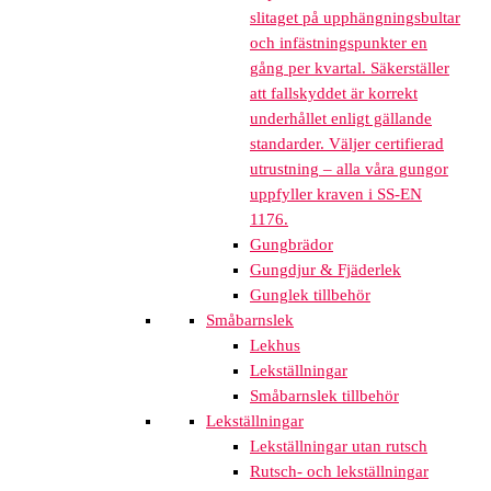
slitaget på upphängningsbultar
och infästningspunkter en
gång per kvartal. Säkerställer
att fallskyddet är korrekt
underhållet enligt gällande
standarder. Väljer certifierad
utrustning – alla våra gungor
uppfyller kraven i SS-EN
1176.
Gungbrädor
Gungdjur & Fjäderlek
Gunglek tillbehör
Småbarnslek
Lekhus
Lekställningar
Småbarnslek tillbehör
Lekställningar
Lekställningar utan rutsch
Rutsch- och lekställningar