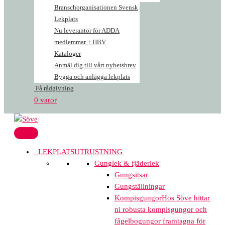
Branschorganisationen Svensk
Lekplats
Nu leverantör för ADDA
medlemmar + HBV
Kataloger
Anmäl dig till vårt nyhetsbrev
Bygga och anlägga lekplats
Få rådgivning
0 varor
LEKPLATSUTRUSTNING
Gunglek & fjäderlek
Gungsitsar
Gungställningar
Kompisgungor
Hos Söve hittar
ni robusta kompisgungor och
fågelbogungor framtagna för