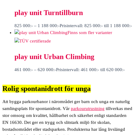
play unit Turntillburn
825 000
:-
–
1 188 000
:-
Prisintervall: 825 000:- till 1 188 000:-
Finns som fler varianter
play unit Urban Climbing
461 000
:-
–
620 000
:-
Prisintervall: 461 000:- till 620 000:-
Rolig spontanidrott för unga
Att bygga parkourbanor i närområdet ger barn och unga en naturlig
samlingsplats för spontanidrott. Vår
parkourutrustning
tillverkas med
stor omsorg om kvalitet, hållbarhet och säkerhet enligt standarden
EN 16630. Det ger en trygg och slitstark miljö för skolan,
bostadsområdet eller stadsparken. Produkterna har lång livslängd