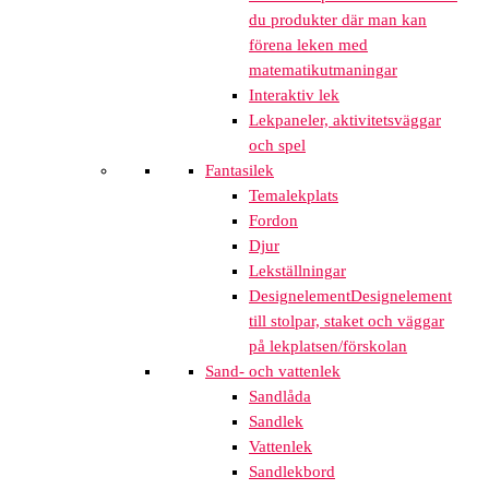
du produkter där man kan
förena leken med
matematikutmaningar
Interaktiv lek
Lekpaneler, aktivitetsväggar
och spel
Fantasilek
Temalekplats
Fordon
Djur
Lekställningar
Designelement
Designelement
till stolpar, staket och väggar
på lekplatsen/förskolan
Sand- och vattenlek
Sandlåda
Sandlek
Vattenlek
Sandlekbord