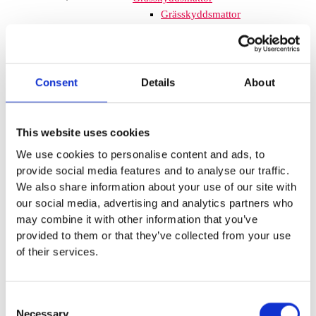
Grässkyddsmattor
Platsgjuten gummiasfalt
Konstgräs
Corkeen
Euroflex förankring, tillbehör och
Consent
Details
About
lim
Asfaltsmålning
Asfaltsmålningar –
Skapa livfulla offentliga miljöer Att
This website uses cookies
förvandla grå och tråkig asfalt till
We use cookies to personalise content and ads, to
färgglada och engagerande ytor har
provide social media features and to analyse our traffic.
aldrig varit enklare. Med
We also share information about your use of our site with
asfaltsmålningar kan du göra
our social media, advertising and analytics partners who
skolgårdar, förskolegårdar och andra
may combine it with other information that you’ve
offentliga platser mer levande och
provided to them or that they’ve collected from your use
inbjudande. Det handlar inte bara
of their services.
om att måla ytor – du skapar
samtidigt en miljö som uppmuntrar
till lek och lärande. Att måla på asfalt
Consent
är en kreativ lösning som passar
Necessary