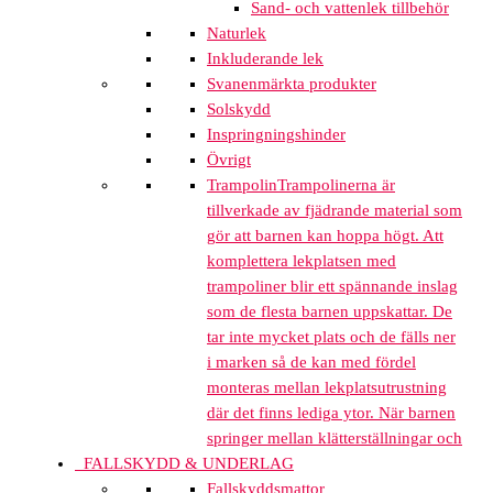
Sand- och vattenlek tillbehör
Naturlek
Inkluderande lek
Svanenmärkta produkter
Solskydd
Inspringningshinder
Övrigt
Trampolin
Trampolinerna är
tillverkade av fjädrande material som
gör att barnen kan hoppa högt. Att
komplettera lekplatsen med
trampoliner blir ett spännande inslag
som de flesta barnen uppskattar. De
tar inte mycket plats och de fälls ner
i marken så de kan med fördel
monteras mellan lekplatsutrustning
där det finns lediga ytor. När barnen
springer mellan klätterställningar och
FALLSKYDD & UNDERLAG
Fallskyddsmattor