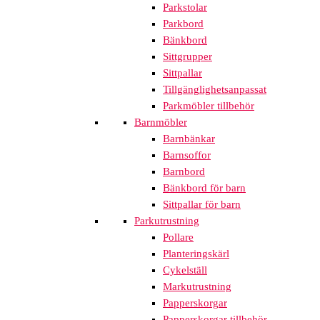
Parkstolar
Parkbord
Bänkbord
Sittgrupper
Sittpallar
Tillgänglighetsanpassat
Parkmöbler tillbehör
Barnmöbler
Barnbänkar
Barnsoffor
Barnbord
Bänkbord för barn
Sittpallar för barn
Parkutrustning
Pollare
Planteringskärl
Cykelställ
Markutrustning
Papperskorgar
Papperskorgar tillbehör