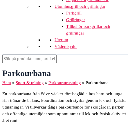
Utomhusgrill och grillringar
Parkgrill
Grillringar
Tillbehör parkgrillar och
grillringar
Uterum
Väderskydd
Parkourbana
Hem
»
Sport & träning
»
Parkourutrustning
»
Parkourbana
En parkourbana från Söve väcker rörelseglädje hos barn och unga.
Här tränar de balans, koordination och styrka genom lek och fysiska
utmaningar. Vi tillverkar tåliga parkourbanor för skolgårdar, parker
och offentliga utemiljöer som uppmuntrar till lek och fysisk aktivitet
året runt.