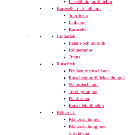
Lekställningar tillbehör
Karuseller och linbanor
Snurrlekar
Linbanor
Karuseller
Hinderlek
Balans och motorik
Hinderbanor
Tunnel
Rutschlek
Fristående rutschkana
Rutschkanor till lekställningar
Släntrutschkana
Terrängtrappor
Plattformar
Rutschlek tillbehör
Klätterlek
Klätterställningar
Klätterställning med
rutschkana