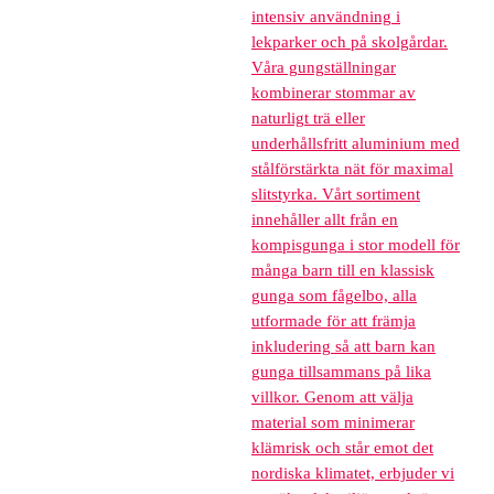
intensiv användning i
lekparker och på skolgårdar.
Våra gungställningar
kombinerar stommar av
naturligt trä eller
underhållsfritt aluminium med
stålförstärkta nät för maximal
slitstyrka. Vårt sortiment
innehåller allt från en
kompisgunga i stor modell för
många barn till en klassisk
gunga som fågelbo, alla
utformade för att främja
inkludering så att barn kan
gunga tillsammans på lika
villkor. Genom att välja
material som minimerar
klämrisk och står emot det
nordiska klimatet, erbjuder vi