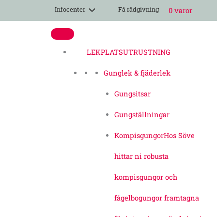
Hoppa
Infocenter
Få rådgivning
0 varor
till
innehåll
LEKPLATSUTRUSTNING
Gunglek & fjäderlek
Gungsitsar
Gungställningar
Kompisgungor
Hos Söve
hittar ni robusta
kompisgungor och
fågelbogungor framtagna