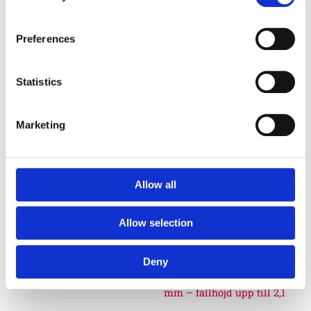
80 mm - för fallhöjd 2,4
Preferences
meter
Statistics
Euroflex fallskyddsmatta
90 mm soft - för fallhöjd 3,0
Marketing
meter
Nordic rubber safe tiles 40
Allow all
mm – fallhöjd upp till 1,5
Allow selection
m
Deny
Nordic rubber safe tiles 55
mm – fallhöjd upp till 2,1