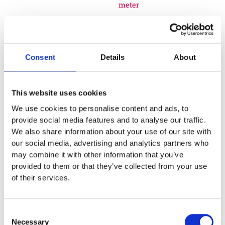
meter
Euroflex fallskyddsmatta
50 mm - för fallhöjd 1,5
Consent
Details
About
meter
Euroflex fallskyddsmatta
This website uses cookies
We use cookies to personalise content and ads, to
60 mm – för fallhöjd 1,7
provide social media features and to analyse our traffic.
We also share information about your use of our site with
meter
our social media, advertising and analytics partners who
may combine it with other information that you’ve
Euroflex fallskyddsmatta
provided to them or that they’ve collected from your use
70 mm - för fallhöjd 2,1
of their services.
meter
Consent
Euroflex fallskyddsmatta
Necessary
Selection