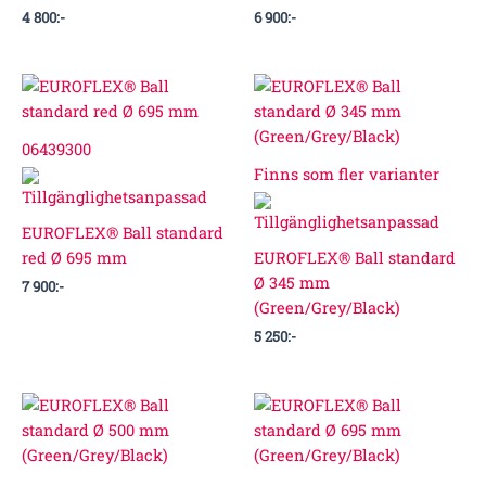
4 800
:-
6 900
:-
06439300
Finns som fler varianter
EUROFLEX® Ball standard
red Ø 695 mm
EUROFLEX® Ball standard
Ø 345 mm
7 900
:-
(Green/Grey/Black)
5 250
:-