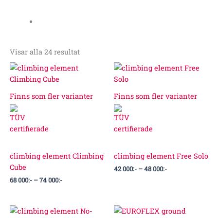
Visar alla 24 resultat
Prisintervall:
Prisintervall:
68
42
000:-
000:-
till
till
Finns som fler varianter
Finns som fler varianter
74
48
000:-
000:-
climbing element Climbing
climbing element Free Solo
Cube
42 000
:-
–
48 000
:-
68 000
:-
–
74 000
:-
Prisintervall:
76