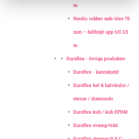
m
Nordic rubber safe tiles 75
mm – fallhöjd upp till 2,5
m
Euroflex - övriga produkter
Euroflex - kantskydd
Euroflex hel & halvkulor /
stenar / diamonds
Euroflex kub / kub EPDM
Euroflex svamp/träd
Euroflex stepper/S & C-