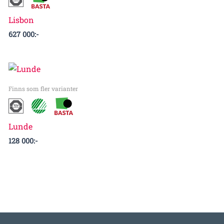
Lisbon
627 000
:-
Finns som fler varianter
Lunde
128 000
:-