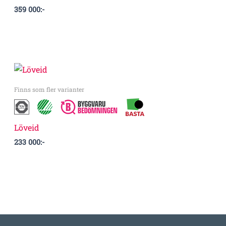
359 000
:-
Finns som fler varianter
Löveid
233 000
:-