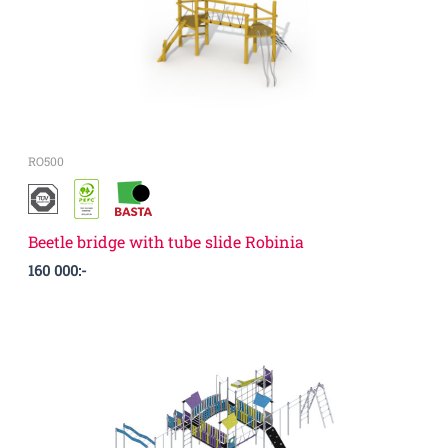
RO500
Beetle bridge with tube slide Robinia
160 000
:-
Prisintervall:
310
000:-
till
320
000:-