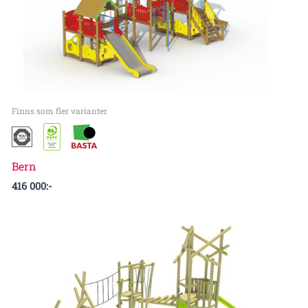
Finns som fler varianter
Bern
416 000
:-
Prisintervall:
366
000:-
till
632
000:-