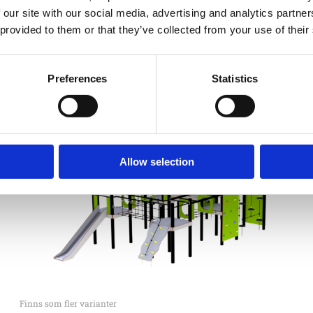
 our site with our social media, advertising and analytics partn
 provided to them or that they’ve collected from your use of their
Finns som fler varianter
Preferences
Statistics
Dublin
438 000
:-
Allow selection
Finns som fler varianter