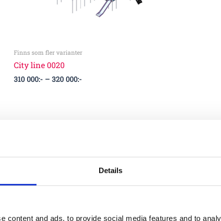
Finns som fler varianter
City line 0020
310 000
:-
–
320 000
:-
Details
e content and ads, to provide social media features and to analy