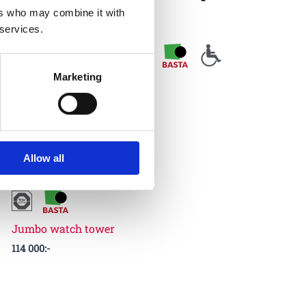
ers who may combine it with
 services.
Finns som fler varianter
Marketing
Eidsfoss
195 000
:-
Allow all
Finns som fler varianter
Jumbo watch tower
114 000
:-