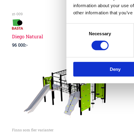
information about your use of
other information that you’ve
zt-009
Consent
Necessary
Selection
Diego Natural
96 000
:-
Deny
Finns som fler varianter