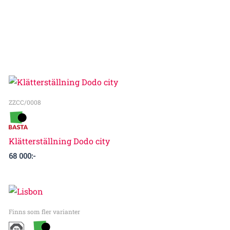
ZZCC/0008
Klätterställning Dodo city
68 000
:-
Finns som fler varianter