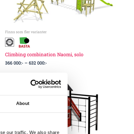
Finns som fler varianter
Climbing combination Naomi, solo
366 000
:-
–
632 000
:-
About
se our traffic. We also share