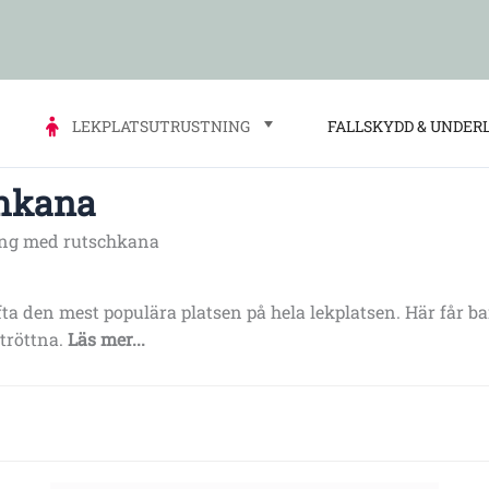
LEKPLATSUTRUSTNING
FALLSKYDD & UNDER
chkana
ning med rutschkana
a den mest populära platsen på hela lekplatsen. Här får b
 tröttna.
Läs mer...