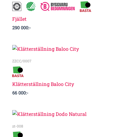
Fjället
290 000
:-
ZZCC/0007
Klätterställning Baloo City
66 000
:-
zt-008