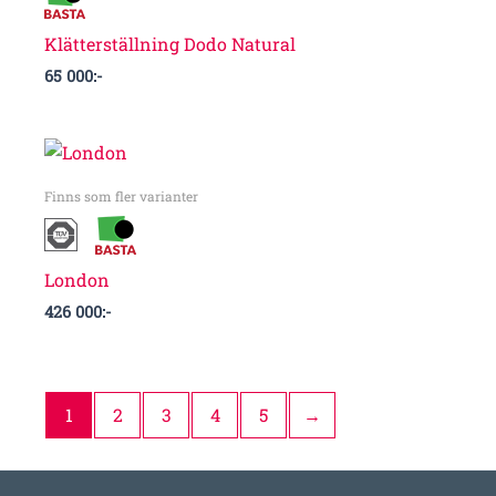
Klätterställning Dodo Natural
65 000
:-
Finns som fler varianter
London
426 000
:-
1
2
3
4
5
→