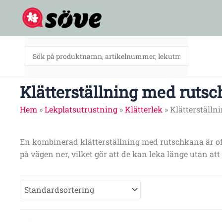
Hoppa
till
innehåll
Klätterställning med ruts
Hem
»
Lekplatsutrustning
»
Klätterlek
»
Klätterställ
En kombinerad klätterställning med rutschkana är oft
på vägen ner, vilket gör att de kan leka länge utan att