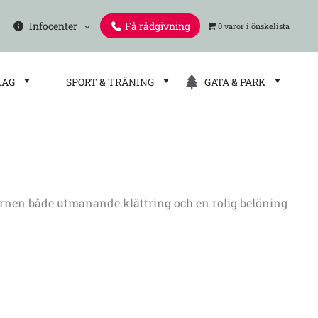
Infocenter
Få rådgivning
0 varor
LAG
SPORT & TRÄNING
GATA & PARK
arnen både utmanande klättring och en rolig belöning