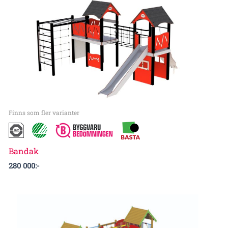
Finns som fler varianter
Bandak
280 000
:-