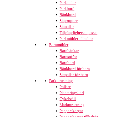
Parkstolar
Parkbord
Bänkbord
Sittgrupper
Sittpallar
Tillgänglighetsanpassat
Parkmöbler tillbehör
Barnmöbler
Barnbänkar
Barnsoffor
Barnbord
Bänkbord för barn
Sittpallar för barn
Parkutrustning
Pollare
Planteringskärl
Cykelställ
Markutrustning
Papperskorgar
Papperskorgar tillbehör