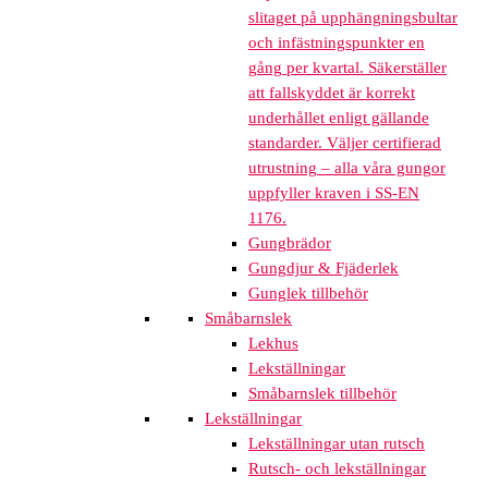
slitaget på upphängningsbultar
och infästningspunkter en
gång per kvartal. Säkerställer
att fallskyddet är korrekt
underhållet enligt gällande
standarder. Väljer certifierad
utrustning – alla våra gungor
uppfyller kraven i SS-EN
1176.
Gungbrädor
Gungdjur & Fjäderlek
Gunglek tillbehör
Småbarnslek
Lekhus
Lekställningar
Småbarnslek tillbehör
Lekställningar
Lekställningar utan rutsch
Rutsch- och lekställningar