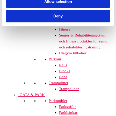
Allow selection
Multisportarenor
Multisportarenor
Deny
Fitness och utegym
Utegym
Fitness
Senior & Rehabilitering
Gym
och fitnessprodukter för senior
och rehabiliteringsträning
Utegym tillbehör
Parkour
Rails
Blocks
Bana
Trampoliner
Trampoliner
GATA & PARK
Parkmöbler
Parksoffor
Parkbänkar