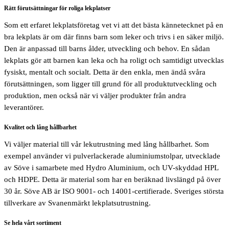
Rätt förutsättningar för roliga lekplatser
Som ett erfaret lekplatsföretag vet vi att det bästa kännetecknet på en
bra lekplats är om där finns barn som leker och trivs i en säker miljö.
Den är anpassad till barns ålder, utveckling och behov. En sådan
lekplats gör att barnen kan leka och ha roligt och samtidigt utvecklas
fysiskt, mentalt och socialt. Detta är den enkla, men ändå svåra
förutsättningen, som ligger till grund för all produktutveckling och
produktion, men också när vi väljer produkter från andra
leverantörer.
Kvalitet och lång hållbarhet
Vi väljer material till vår lekutrustning med lång hållbarhet. Som
exempel använder vi pulverlackerade aluminiumstolpar, utvecklade
av Söve i samarbete med Hydro Aluminium, och UV-skyddad HPL
och HDPE. Detta är material som har en beräknad livslängd på över
30 år. Söve AB är ISO 9001- och 14001-certifierade. Sveriges största
tillverkare av Svanenmärkt lekplatsutrustning.
Se hela vårt sortiment