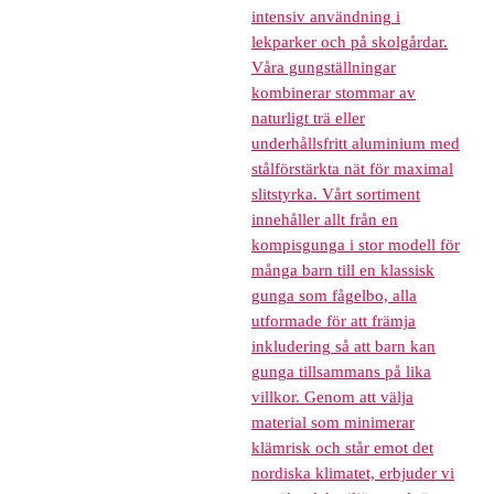
intensiv användning i
lekparker och på skolgårdar.
Våra gungställningar
kombinerar stommar av
naturligt trä eller
underhållsfritt aluminium med
stålförstärkta nät för maximal
slitstyrka. Vårt sortiment
innehåller allt från en
kompisgunga i stor modell för
många barn till en klassisk
gunga som fågelbo, alla
utformade för att främja
inkludering så att barn kan
gunga tillsammans på lika
villkor. Genom att välja
material som minimerar
klämrisk och står emot det
nordiska klimatet, erbjuder vi