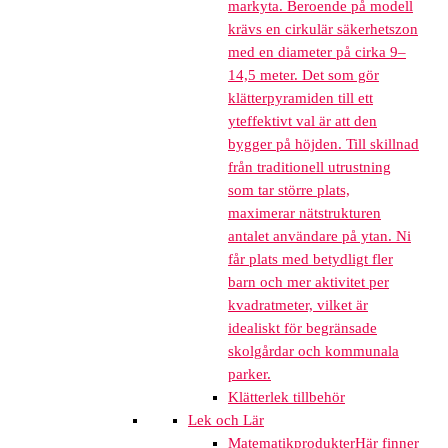
markyta. Beroende på modell
krävs en cirkulär säkerhetszon
med en diameter på cirka 9–
14,5 meter. Det som gör
klätterpyramiden till ett
yteffektivt val är att den
bygger på höjden. Till skillnad
från traditionell utrustning
som tar större plats,
maximerar nätstrukturen
antalet användare på ytan. Ni
får plats med betydligt fler
barn och mer aktivitet per
kvadratmeter, vilket är
idealiskt för begränsade
skolgårdar och kommunala
parker.
Klätterlek tillbehör
Lek och Lär
Matematikprodukter
Här finner