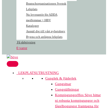
Branschorganisationen Svensk
Lekplats
Nu leverantör för ADDA
medlemmar + HBV
Kataloger
Anmäl dig till vårt nyhetsbrev
Bygga och anlägga lekplats
Få rådgivning
0 varor
LEKPLATSUTRUSTNING
Gunglek & fjäderlek
Gungsitsar
Gungställningar
Kompisgungor
Hos Söve hittar
ni robusta kompisgungor och
fågelbogungor framtagna för