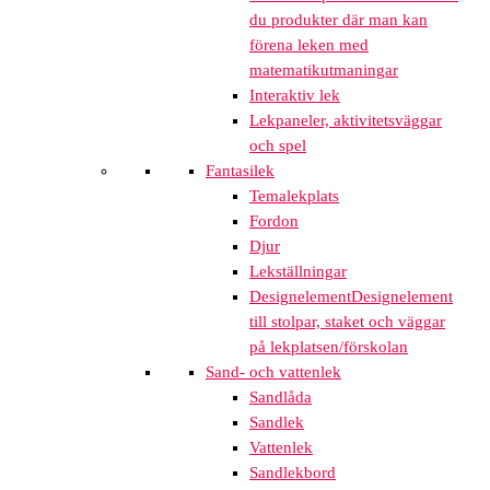
du produkter där man kan
förena leken med
matematikutmaningar
Interaktiv lek
Lekpaneler, aktivitetsväggar
och spel
Fantasilek
Temalekplats
Fordon
Djur
Lekställningar
Designelement
Designelement
till stolpar, staket och väggar
på lekplatsen/förskolan
Sand- och vattenlek
Sandlåda
Sandlek
Vattenlek
Sandlekbord