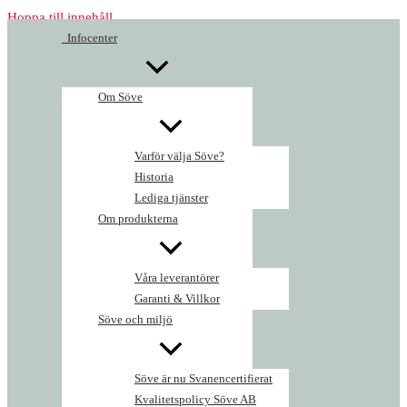
Hoppa till innehåll
Infocenter
Om Söve
Varför välja Söve?
Historia
Lediga tjänster
Om produkterna
Våra leverantörer
Garanti & Villkor
Söve och miljö
Söve är nu Svanencertifierat
Kvalitetspolicy Söve AB