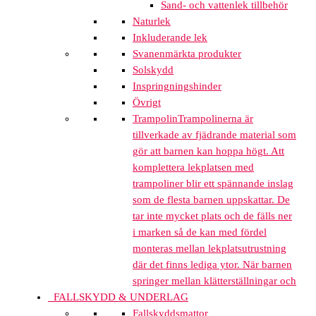
Sand- och vattenlek tillbehör
Naturlek
Inkluderande lek
Svanenmärkta produkter
Solskydd
Inspringningshinder
Övrigt
Trampolin
Trampolinerna är
tillverkade av fjädrande material som
gör att barnen kan hoppa högt. Att
komplettera lekplatsen med
trampoliner blir ett spännande inslag
som de flesta barnen uppskattar. De
tar inte mycket plats och de fälls ner
i marken så de kan med fördel
monteras mellan lekplatsutrustning
där det finns lediga ytor. När barnen
springer mellan klätterställningar och
FALLSKYDD & UNDERLAG
Fallskyddsmattor