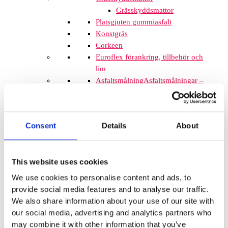
Grässkyddsmattor
Platsgjuten gummiasfalt
Konstgräs
Corkeen
Euroflex förankring, tillbehör och
lim
Asfaltsmålning
Asfaltsmålningar –
Skapa livfulla offentliga miljöer Att
förvandla grå och tråkig asfalt till
färgglada och engagerande ytor har
Consent
Details
About
aldrig varit enklare. Med
asfaltsmålningar kan du göra
skolgårdar, förskolegårdar och andra
This website uses cookies
offentliga platser mer levande och
inbjudande. Det handlar inte bara
We use cookies to personalise content and ads, to
om att måla ytor – du skapar
provide social media features and to analyse our traffic.
samtidigt en miljö som uppmuntrar
We also share information about your use of our site with
till lek och lärande. Att måla på asfalt
our social media, advertising and analytics partners who
är en kreativ lösning som passar
may combine it with other information that you’ve