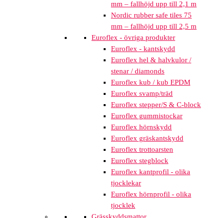
mm – fallhöjd upp till 2,1 m
Nordic rubber safe tiles 75
mm – fallhöjd upp till 2,5 m
Euroflex - övriga produkter
Euroflex - kantskydd
Euroflex hel & halvkulor /
stenar / diamonds
Euroflex kub / kub EPDM
Euroflex svamp/träd
Euroflex stepper/S & C-block
Euroflex gummistockar
Euroflex hörnskydd
Euroflex gräskantskydd
Euroflex trottoarsten
Euroflex stegblock
Euroflex kantprofil - olika
tjocklekar
Euroflex hörnprofil - olika
tjocklek
Grässkyddsmattor