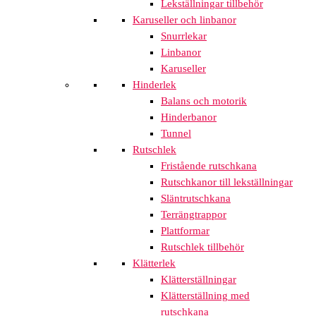
Lekställningar tillbehör
Karuseller och linbanor
Snurrlekar
Linbanor
Karuseller
Hinderlek
Balans och motorik
Hinderbanor
Tunnel
Rutschlek
Fristående rutschkana
Rutschkanor till lekställningar
Släntrutschkana
Terrängtrappor
Plattformar
Rutschlek tillbehör
Klätterlek
Klätterställningar
Klätterställning med
rutschkana