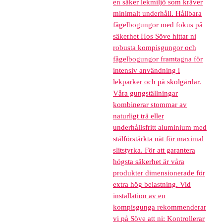
en säker lekmiljö som kräver
minimalt underhåll. Hållbara
fågelbogungor med fokus på
säkerhet Hos Söve hittar ni
robusta kompisgungor och
fågelbogungor framtagna för
intensiv användning i
lekparker och på skolgårdar.
Våra gungställningar
kombinerar stommar av
naturligt trä eller
underhållsfritt aluminium med
stålförstärkta nät för maximal
slitstyrka. För att garantera
högsta säkerhet är våra
produkter dimensionerade för
extra hög belastning. Vid
installation av en
kompisgunga rekommenderar
vi på Söve att ni: Kontrollerar