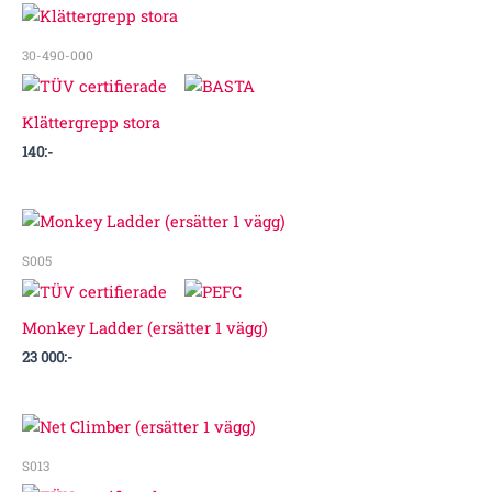
30-490-000
Klättergrepp stora
140
:-
S005
Monkey Ladder (ersätter 1 vägg)
23 000
:-
S013