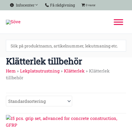
Hoppa
Infocenter
Få rådgivning
0 varor
till
innehåll
Klätterlek tillbehör
Hem
»
Lekplatsutrustning
»
Klätterlek
»
Klätterlek
tillbehör