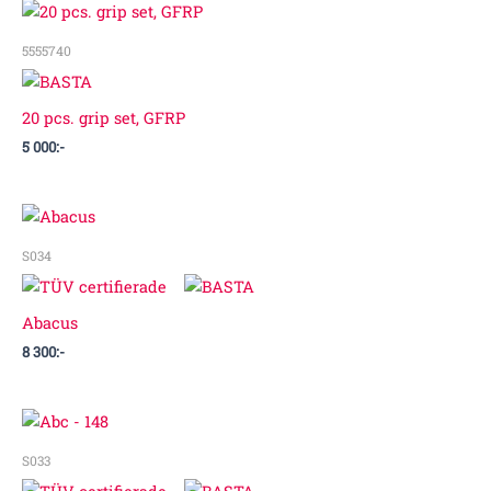
5555740
20 pcs. grip set, GFRP
5 000
:-
S034
Abacus
8 300
:-
S033