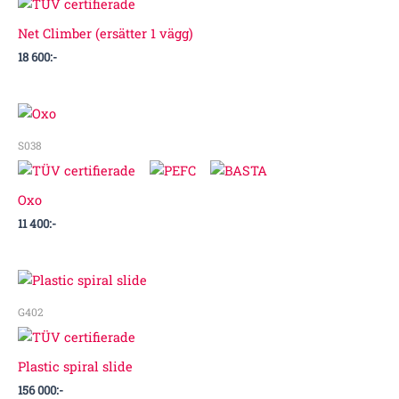
Net Climber (ersätter 1 vägg)
18 600
:-
S038
Oxo
11 400
:-
G402
Plastic spiral slide
156 000
:-