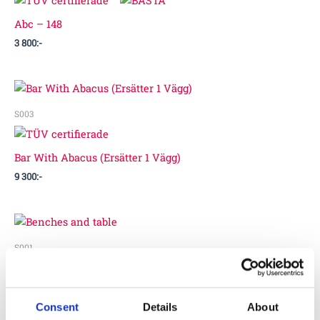
Abc – 148
3 800
:-
S003
Bar With Abacus (Ersätter 1 Vägg)
9 300
:-
S001
Benches and table
Consent
Details
About
13 400
:-