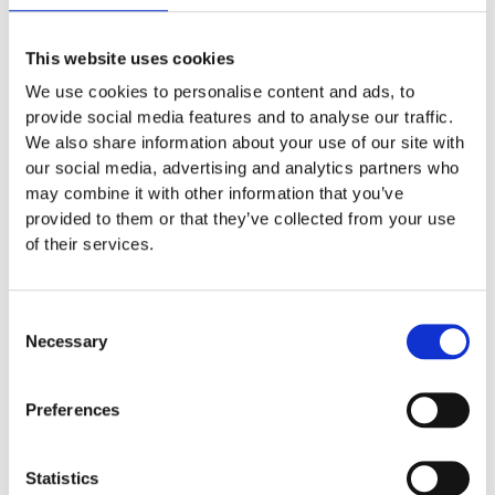
This website uses cookies
We use cookies to personalise content and ads, to
S006
provide social media features and to analyse our traffic.
We also share information about your use of our site with
Climbing Arch (ersätter 1 vägg)
our social media, advertising and analytics partners who
30 000
:-
may combine it with other information that you’ve
provided to them or that they’ve collected from your use
of their services.
5555780
Consent
Necessary
Selection
Climbing grip, size L, GFRP
1 000
:-
Preferences
Statistics