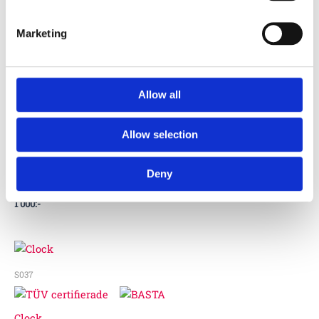
5555770
Marketing
Climbing grip, size M, GFRP
1 000
:-
Allow all
Allow selection
5555800
Deny
Climbing grip, size XL, GFRP
1 000
:-
S037
Clock