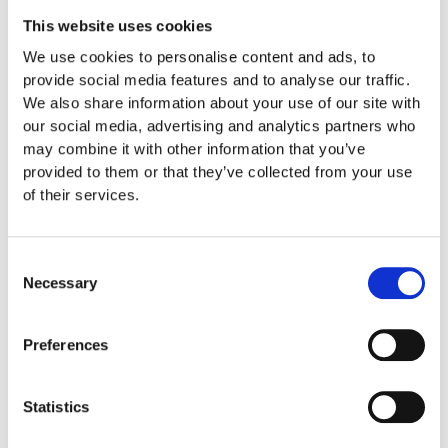
EUROFLEX® Edge Protectors red
This website uses cookies
1 110
:-
We use cookies to personalise content and ads, to
provide social media features and to analyse our traffic.
We also share information about your use of our site with
our social media, advertising and analytics partners who
00141419
may combine it with other information that you’ve
EUROFLEX® Perimeter Panels black
provided to them or that they’ve collected from your use
575
:-
of their services.
Consent
Necessary
00141407
Selection
EUROFLEX® Perimeter Panels green
600
:-
Preferences
Statistics
00141400