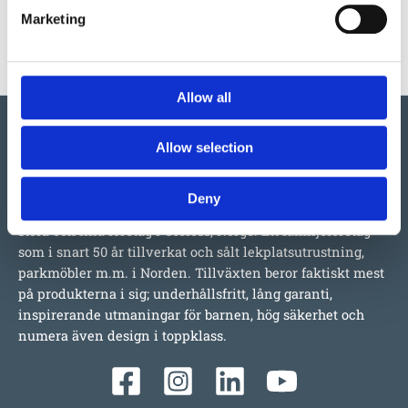
EUROFLEX® Perimeter Panels red
Marketing
575
:-
Allow all
Allow selection
Deny
Vi har så mycket vi skulle vilja berätta om detta både
stora och lilla företag i Ulefoss, Norge. Ett familjeföretag
som i snart 50 år tillverkat och sålt lekplatsutrustning,
parkmöbler m.m. i Norden. Tillväxten beror faktiskt mest
på produkterna i sig; underhållsfritt, lång garanti,
inspirerande utmaningar för barnen, hög säkerhet och
numera även design i toppklass.