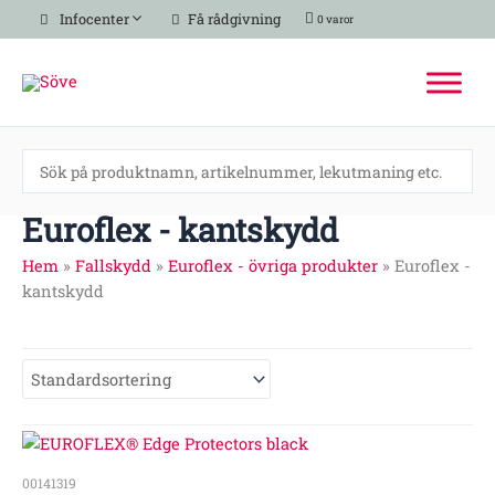
Hoppa
Infocenter
Få rådgivning
0 varor
till
innehåll
Euroflex - kantskydd
Hem
»
Fallskydd
»
Euroflex - övriga produkter
»
Euroflex -
kantskydd
00141319