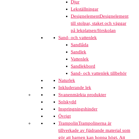
Djur
Lekställningar
Designelement
Designelement
till stolpar, staket och väggar
på lekplatsen/förskolan
Sand- och vattenlek
Sandlåda
Sandlek
Vattenlek
Sandlekbord
Sand- och vattenlek tillbehör
Naturlek
Inkluderande lek
Svanenmärkta produkter
Solskydd
Inspringningshinder
Övrigt
Trampolin
Trampolinerna är
tillverkade av fjädrande material som
gör att barnen kan hoppa högt. Att