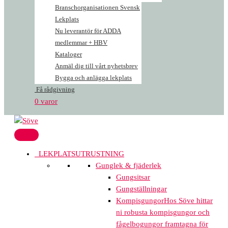
Branschorganisationen Svensk
Lekplats
Nu leverantör för ADDA
medlemmar + HBV
Kataloger
Anmäl dig till vårt nyhetsbrev
Bygga och anlägga lekplats
Få rådgivning
0 varor
LEKPLATSUTRUSTNING
Gunglek & fjäderlek
Gungsitsar
Gungställningar
Kompisgungor
Hos Söve hittar
ni robusta kompisgungor och
fågelbogungor framtagna för