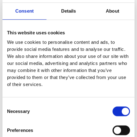
Euroflex fallskyddsmatta 70
mm - för fallhöjd 2,1 meter
Consent
Details
About
Euroflex fallskyddsmatta 80
mm - för fallhöjd 2,4 meter
Euroflex fallskyddsmatta 90
This website uses cookies
mm soft - för fallhöjd 3,0
We use cookies to personalise content and ads, to
meter
provide social media features and to analyse our traffic.
Nordic rubber safe tiles 40
We also share information about your use of our site with
mm – fallhöjd upp till 1,5 m
our social media, advertising and analytics partners who
Nordic rubber safe tiles 55
may combine it with other information that you’ve
mm – fallhöjd upp till 2,1 m
provided to them or that they’ve collected from your use
Nordic rubber safe tiles 75
of their services.
mm – fallhöjd upp till 2,5 m
Euroflex - övriga produkter
Euroflex - kantskydd
Consent
Euroflex hel & halvkulor /
Necessary
Selection
stenar / diamonds
Euroflex kub / kub EPDM
Euroflex svamp/träd
Preferences
Euroflex stepper/S & C-block