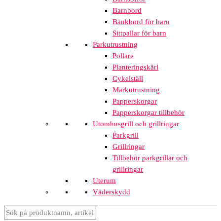
Barnbord
Bänkbord för barn
Sittpallar för barn
Parkutrustning
Pollare
Planteringskärl
Cykelställ
Markutrustning
Papperskorgar
Papperskorgar tillbehör
Utomhusgrill och grillringar
Parkgrill
Grillringar
Tillbehör parkgrillar och
grillringar
Uterum
Väderskydd