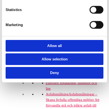
Euroflex gummistockar
Statistics
Euroflex hörnskydd
Euroflex gräskantskydd
Euroflex trottoarsten
Marketing
Euroflex stegblock
Euroflex kantprofil - olika
tjocklekar
Euroflex hörnprofil - olika
Allow all
tjocklek
Grässkyddsmattor
Allow selection
Grässkyddsmattor
Platsgjuten gummiasfalt
Konstgräs
Deny
Corkeen
Euroflex förankring, tillbehör och
lim
Asfaltsmålning
Asfaltsmålningar –
Skapa livfulla offentliga miljöer Att
förvandla grå och tråkig asfalt till