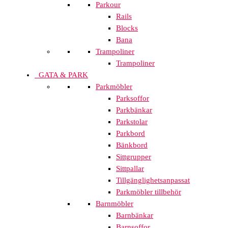
Parkour
Rails
Blocks
Bana
Trampoliner
Trampoliner
GATA & PARK
Parkmöbler
Parksoffor
Parkbänkar
Parkstolar
Parkbord
Bänkbord
Sittgrupper
Sittpallar
Tillgänglighetsanpassat
Parkmöbler tillbehör
Barnmöbler
Barnbänkar
Barnsoffor