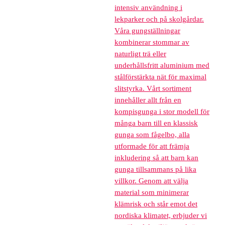
intensiv användning i
lekparker och på skolgårdar.
Våra gungställningar
kombinerar stommar av
naturligt trä eller
underhållsfritt aluminium med
stålförstärkta nät för maximal
slitstyrka. Vårt sortiment
innehåller allt från en
kompisgunga i stor modell för
många barn till en klassisk
gunga som fågelbo, alla
utformade för att främja
inkludering så att barn kan
gunga tillsammans på lika
villkor. Genom att välja
material som minimerar
klämrisk och står emot det
nordiska klimatet, erbjuder vi