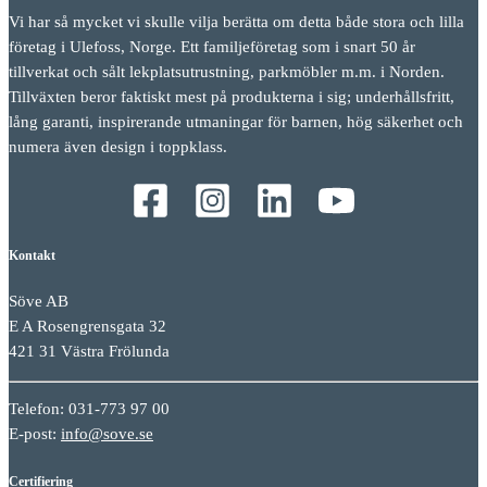
Vi har så mycket vi skulle vilja berätta om detta både stora och lilla
företag i Ulefoss, Norge. Ett familjeföretag som i snart 50 år
tillverkat och sålt lekplatsutrustning, parkmöbler m.m. i Norden.
Tillväxten beror faktiskt mest på produkterna i sig; underhållsfritt,
lång garanti, inspirerande utmaningar för barnen, hög säkerhet och
numera även design i toppklass.
Kontakt
Söve AB
E A Rosengrensgata 32
421 31 Västra Frölunda
Telefon: 031-773 97 00
E-post:
info@sove.se
Certifiering