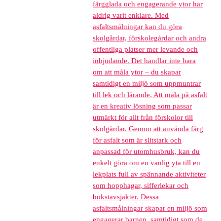
färgglada och engagerande ytor har
aldrig varit enklare. Med
asfaltsmålningar kan du göra
skolgårdar, förskolegårdar och andra
offentliga platser mer levande och
inbjudande. Det handlar inte bara
om att måla ytor – du skapar
samtidigt en miljö som uppmuntrar
till lek och lärande. Att måla på asfalt
är en kreativ lösning som passar
utmärkt för allt från förskolor till
skolgårdar. Genom att använda färg
för asfalt som är slitstark och
anpassad för utomhusbruk, kan du
enkelt göra om en vanlig yta till en
lekplats full av spännande aktiviteter
som hopphagar, sifferlekar och
bokstavsjakter. Dessa
asfaltsmålningar skapar en miljö som
engagerar barnen, samtidigt som de