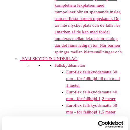
komplettera lekplatsen med
trampoliner blir ett spännande inslag
som de flesta barnen uppskattar. De
tar inte mycket plats och de fälls ner
i marken så de kan med fördel
monteras mellan lekplatsutrustning
där det finns lediga ytor. När barnen
springer mellan klätterställningar och
FALLSKYDD & UNDERLAG
Fallskyddsmattor
Euroflex fallskyddsmatta 30
mm - för fallhöjd till och med
1 meter
Euroflex fallskyddsmatta 40
mm - för fallhöjd 1,2 meter
Euroflex fallskyddsmatta 50
mm - för fallhöjd 1,5 meter
Euroflex fallskyddsmatta 60
mm – för fallhöjd 1,7 meter