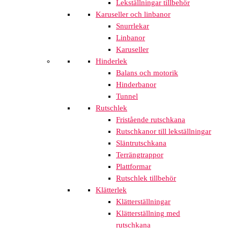
Lekställningar tillbehör
Karuseller och linbanor
Snurrlekar
Linbanor
Karuseller
Hinderlek
Balans och motorik
Hinderbanor
Tunnel
Rutschlek
Fristående rutschkana
Rutschkanor till lekställningar
Släntrutschkana
Terrängtrappor
Plattformar
Rutschlek tillbehör
Klätterlek
Klätterställningar
Klätterställning med
rutschkana