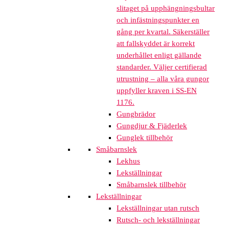
slitaget på upphängningsbultar
och infästningspunkter en
gång per kvartal. Säkerställer
att fallskyddet är korrekt
underhållet enligt gällande
standarder. Väljer certifierad
utrustning – alla våra gungor
uppfyller kraven i SS-EN
1176.
Gungbrädor
Gungdjur & Fjäderlek
Gunglek tillbehör
Småbarnslek
Lekhus
Lekställningar
Småbarnslek tillbehör
Lekställningar
Lekställningar utan rutsch
Rutsch- och lekställningar