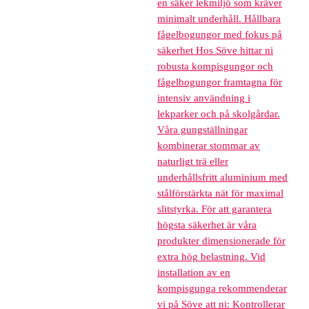
en säker lekmiljö som kräver
minimalt underhåll. Hållbara
fågelbogungor med fokus på
säkerhet Hos Söve hittar ni
robusta kompisgungor och
fågelbogungor framtagna för
intensiv användning i
lekparker och på skolgårdar.
Våra gungställningar
kombinerar stommar av
naturligt trä eller
underhållsfritt aluminium med
stålförstärkta nät för maximal
slitstyrka. För att garantera
högsta säkerhet är våra
produkter dimensionerade för
extra hög belastning. Vid
installation av en
kompisgunga rekommenderar
vi på Söve att ni: Kontrollerar