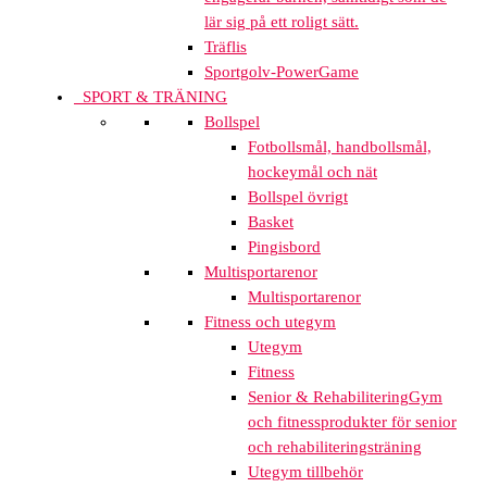
lär sig på ett roligt sätt.
Träflis
Sportgolv-PowerGame
SPORT & TRÄNING
Bollspel
Fotbollsmål, handbollsmål,
hockeymål och nät
Bollspel övrigt
Basket
Pingisbord
Multisportarenor
Multisportarenor
Fitness och utegym
Utegym
Fitness
Senior & Rehabilitering
Gym
och fitnessprodukter för senior
och rehabiliteringsträning
Utegym tillbehör