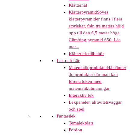
Klätternät
Klätterpyramid
Söves
klätterpyramider finns i flera
storlekar, från tre meters höjd
upp till den 6,5 meter höga
Climbing pyramid 650. Läs
mer...
Klätterlek tillbehör
Lek och Lär
Matematikprodukter
Här finner
du produkter där man kan
förena leken med
matematikutmaningar
Interaktiv lek
Lekpaneler, aktivitetsväggar
och spel
Fantasilek
Temalekplats
Fordon