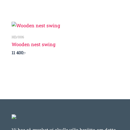
HD/006
Wooden nest swing
11 400
:-
Vi har så mycket vi skulle vilja berätta om detta