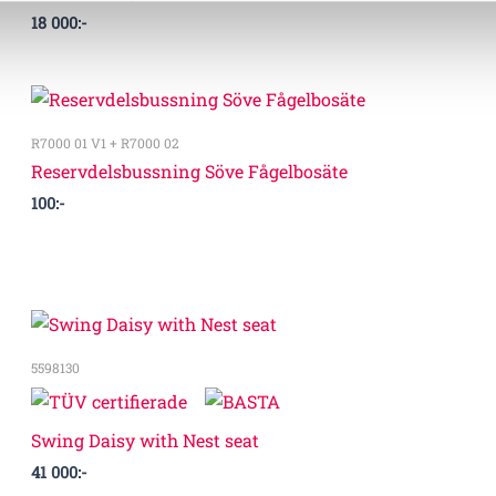
18 000
:-
R7000 01 V1 + R7000 02
Reservdelsbussning Söve Fågelbosäte
100
:-
5598130
Swing Daisy with Nest seat
41 000
:-