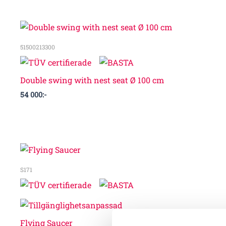
51500213300
Double swing with nest seat Ø 100 cm
54 000
:-
S171
Flying Saucer