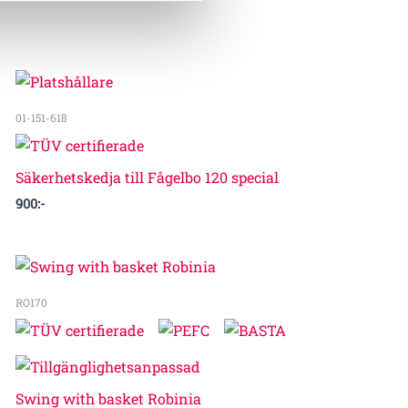
01-151-618
Säkerhetskedja till Fågelbo 120 special
900
:-
RO170
Swing with basket Robinia