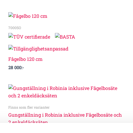
7000SO
Fågelbo 120 cm
28 000
:-
Prisintervall:
84
000:-
till
Finns som fler varianter
88
000:-
Gungställning i Robinia inklusive Fågelbosäte och
2 enkeldäcksäten
84 000
:-
–
88 000
:-