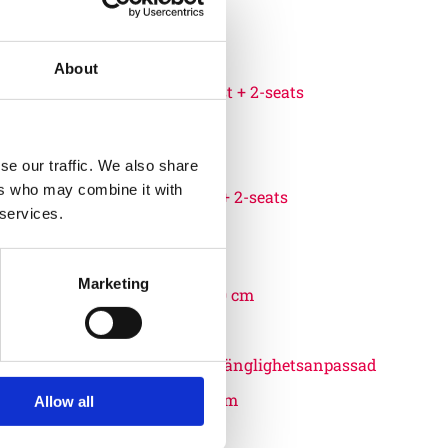
About
HM/007
se our traffic. We also share
ers who may combine it with
Metal swing for birds nest + 2-seats
 services.
18 100
:-
Marketing
Finns som fler varianter
Nest seat rope braid Ø 120 cm
Allow all
20 000
:-