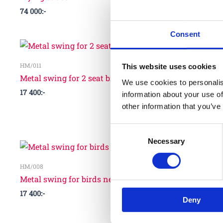
74 000
:-
Consent
HM/011
This website uses cookies
Metal swing for 2 seat birds nest
We use cookies to personalis
17 400
:-
information about your use of
other information that you’ve
Consent
Necessary
Selection
HM/008
Metal swing for birds nest and 1-seat
17 400
:-
Deny