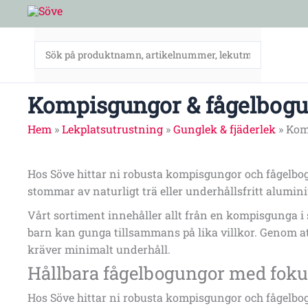
Hoppa
till
innehåll
Kompisgungor & fågelbog
Hem
»
Lekplatsutrustning
»
Gunglek & fjäderlek
»
Kom
Hos Söve hittar ni robusta kompisgungor och fågelbo
stommar av naturligt trä eller underhållsfritt alumin
Vårt sortiment innehåller allt från en kompisgunga i 
barn kan gunga tillsammans på lika villkor. Genom at
kräver minimalt underhåll.
Hållbara fågelbogungor med foku
Hos Söve hittar ni robusta kompisgungor och fågelbo