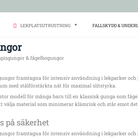
LEKPLATSUTRUSTNING
FALLSKYDD & UNDER
ungor
pisgungor & fågelbogungor
gungor framtagna för intensiv användning i lekparker och
ium med stålförstärkta nät för maximal slitstyrka.
stor modell för många barn till en klassisk gunga som fågelb
t välja material som minimerar klämrisk och står emot det 
s på säkerhet
gungor framtagna för intensiv användning i lekparker och