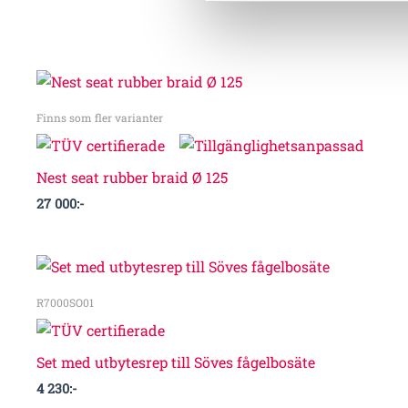
Finns som fler varianter
Nest seat rubber braid Ø 125
27 000
:-
R7000SO01
Set med utbytesrep till Söves fågelbosäte
4 230
:-