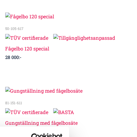
50-105-617
Fågelbo 120 special
28 000
:-
81-151-611
Gungställning med fågelbosäte
50 000
:-