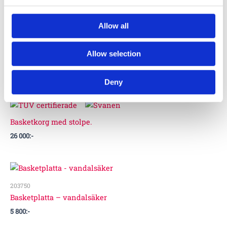
203500
Allow all
Basketkorg med nät, rostfritt
4 500
:-
Allow selection
Deny
71-862-052
Basketkorg med stolpe.
26 000
:-
203750
Basketplatta – vandalsäker
5 800
:-