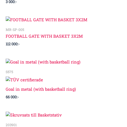
3 000
:-
MR-SP-005
FOOTBALL GATE WITH BASKET 3X2M
112 000
:-
S575
Goal in metal (with basketball ring)
66 000
:-
203901