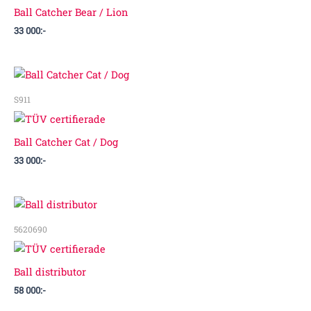
Ball Catcher Bear / Lion
33 000
:-
S911
Ball Catcher Cat / Dog
33 000
:-
5620690
Ball distributor
58 000
:-