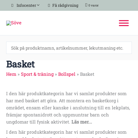
Hoppa
Infocenter
Få rådgivning
0 varor
till
innehåll
Basket
Hem
»
Sport & träning
»
Bollspel
»
Basket
I den här produktkategorin har vi samlat produkter som
har med basket att göra. Att montera en basketkorg i
området, ensam eller kanske i anslutning till en lekplats,
främjar spontanidrott och uppmuntrar barn och
ungdomar till fysisk aktivitet.
Läs mer...
I den här produktkategorin har vi samlat produkter som