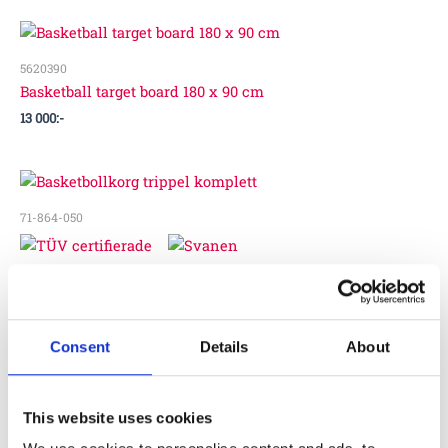
5620390
Basketball target board 180 x 90 cm
13 000
:-
71-864-050
Basketbollkorg trippel komplett
69 000
:-
Consent
Details
About
71-863-050
This website uses cookies