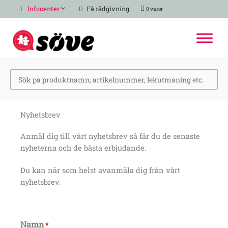
Hoppa
Infocenter
Få rådgivning
0 varor
till
innehåll
Nyhetsbrev
Anmäl dig till vårt nyhetsbrev så får du de senaste
nyheterna och de bästa erbjudande.
Du kan när som helst avanmäla dig från vårt
nyhetsbrev.
Namn
*