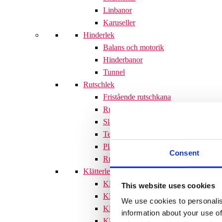
Linbanor
Karuseller
Hinderlek
Balans och motorik
Hinderbanor
Tunnel
Rutschlek
Fristående rutschkana
Rutschkanor till lekställningar
Släntrutschkana
Terrängtrappor
Plattformar
Consent
Rutschlek tillbehör
Klätterlek
Klätterställningar
This website uses cookies
Klätterställning med rutschkana
We use cookies to personalis
Klätternät
information about your use of
Klätterpyramid
Söves klätterpyramider 