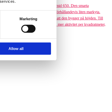
 services.
 till den 6,5 meter höga Climbing pyramid 650. Den smarta
ssutom tar klätterpyramiden upp en förhållandevis liten markyta.
ramiden till ett yteffektivt val är att den bygger på höjden. Till
Marketing
 får plats med betydligt fler barn och mer aktivitet per kvadratmeter,
Allow all