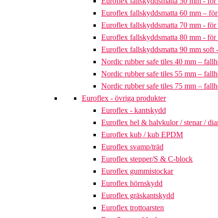
Euroflex fallskyddsmatta 50 mm - för 
Euroflex fallskyddsmatta 60 mm – för 
Euroflex fallskyddsmatta 70 mm - för 
Euroflex fallskyddsmatta 80 mm - för 
Euroflex fallskyddsmatta 90 mm soft - 
Nordic rubber safe tiles 40 mm – fallh
Nordic rubber safe tiles 55 mm – fallh
Nordic rubber safe tiles 75 mm – fallh
Euroflex - övriga produkter
Euroflex - kantskydd
Euroflex hel & halvkulor / stenar / d
Euroflex kub / kub EPDM
Euroflex svamp/träd
Euroflex stepper/S & C-block
Euroflex gummistockar
Euroflex hörnskydd
Euroflex gräskantskydd
Euroflex trottoarsten