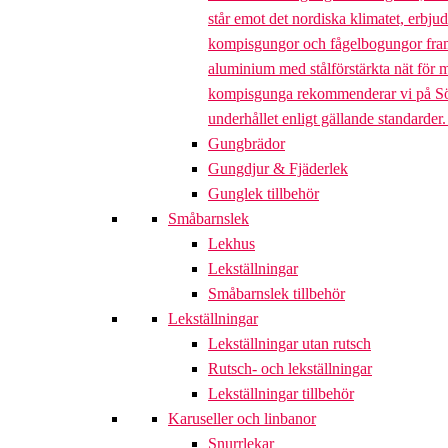
står emot det nordiska klimatet, erbj
kompisgungor och fågelbogungor framta
aluminium med stålförstärkta nät för m
kompisgunga rekommenderar vi på Söve a
underhållet enligt gällande standarder
Gungbrädor
Gungdjur & Fjäderlek
Gunglek tillbehör
Småbarnslek
Lekhus
Lekställningar
Småbarnslek tillbehör
Lekställningar
Lekställningar utan rutsch
Rutsch- och lekställningar
Lekställningar tillbehör
Karuseller och linbanor
Snurrlekar