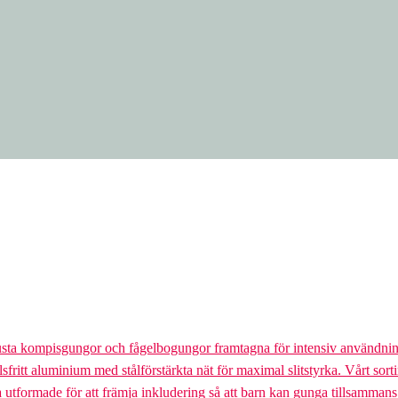
usta kompisgungor och fågelbogungor framtagna för intensiv användnin
lsfritt aluminium med stålförstärkta nät för maximal slitstyrka. Vårt so
la utformade för att främja inkludering så att barn kan gunga tillsamman