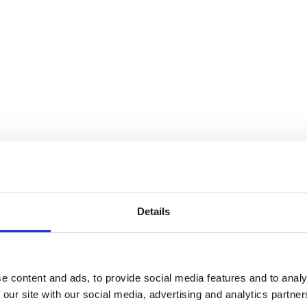
Details
e content and ads, to provide social media features and to analy
 our site with our social media, advertising and analytics partn
finns i flera storlekar, från tre meters höjd upp till den 6,5 meter hög