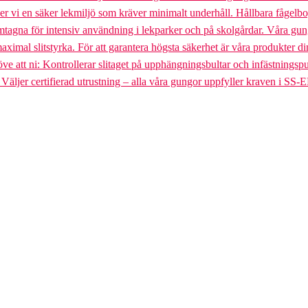
uder vi en säker lekmiljö som kräver minimalt underhåll. Hållbara fågel
gna för intensiv användning i lekparker och på skolgårdar. Våra gungst
aximal slitstyrka. För att garantera högsta säkerhet är våra produkter di
tt ni: Kontrollerar slitaget på upphängningsbultar och infästningspunkt
. Väljer certifierad utrustning – alla våra gungor uppfyller kraven i SS-