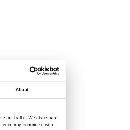
About
se our traffic. We also share
ers who may combine it with
a Climbing pyramid 650. Läs mer...