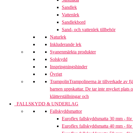
Sandlek
Vattenlek
Sandlekbord
Sand- och vattenlek tillbehör
Naturlek
Inkluderande lek
Svanenmärkta produkter
Solskydd
Inspringningshinder
Övrigt
Trampolin
Trampolinerna är tillverkade av fj
barnen uppskattar. De tar inte mycket plats 
klätterställningar och
FALLSKYDD & UNDERLAG
Fallskyddsmattor
Euroflex fallskyddsmatta 30 mm - för 
Euroflex fallskyddsmatta 40 mm - för 