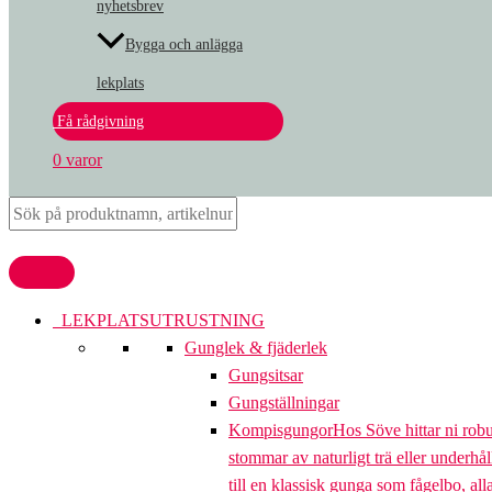
nyhetsbrev
Bygga och anlägga
lekplats
Få rådgivning
0 varor
LEKPLATSUTRUSTNING
Gunglek & fjäderlek
Gungsitsar
Gungställningar
Kompisgungor
Hos Söve hittar ni rob
stommar av naturligt trä eller underhål
till en klassisk gunga som fågelbo, al