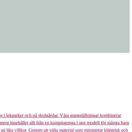
g i lekparker och på skolgårdar. Våra gungställningar kombinerar
rtiment innehåller allt från en kompisgunga i stor modell för många barn
s på lika villkor. Genom att välja material som minimerar klämrisk och