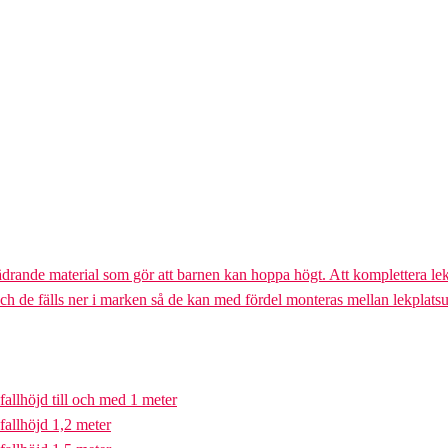
ädrande material som gör att barnen kan hoppa högt. Att komplettera lek
och de fälls ner i marken så de kan med fördel monteras mellan lekplatsu
fallhöjd till och med 1 meter
fallhöjd 1,2 meter