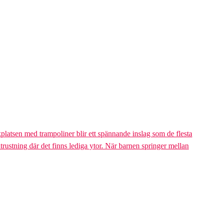
platsen med trampoliner blir ett spännande inslag som de flesta
trustning där det finns lediga ytor. När barnen springer mellan