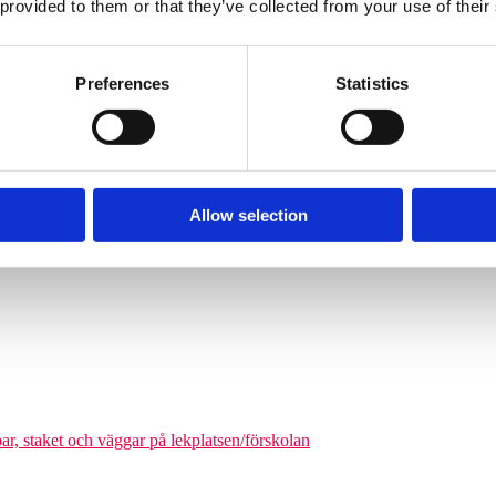
 provided to them or that they’ve collected from your use of their
Söves klätterpyramider finns i flera storlekar, från tre meters höjd upp
nga barn från cirka 6 år och uppåt att klättra på en och samma gång. De
äkerhetszon med en diameter på cirka 9–14,5 meter. Det som gör klätterpy
Preferences
Statistics
om tar större plats, maximerar nätstrukturen antalet användare på ytan. Ni
olgårdar och kommunala parker.
Allow selection
odukter där man kan förena leken med matematikutmaningar
par, staket och väggar på lekplatsen/förskolan