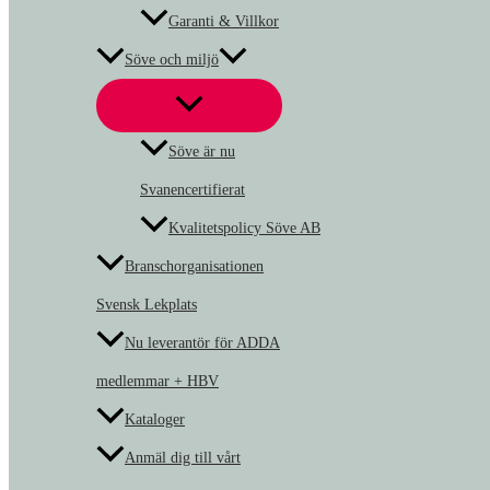
Garanti & Villkor
Söve och miljö
Söve är nu
Svanencertifierat
Kvalitetspolicy Söve AB
Branschorganisationen
Svensk Lekplats
Nu leverantör för ADDA
medlemmar + HBV
Kataloger
Anmäl dig till vårt