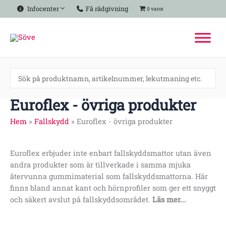
Hoppa
Infocenter
Få rådgivning
0 varor
till
innehåll
Euroflex - övriga produkter
Hem
»
Fallskydd
»
Euroflex - övriga produkter
Euroflex erbjuder inte enbart fallskyddsmattor utan även
andra produkter som är tillverkade i samma mjuka
återvunna gummimaterial som fallskyddsmattorna. Här
finns bland annat kant och hörnprofiler som ger ett snyggt
och säkert avslut på fallskyddsområdet.
Läs mer...