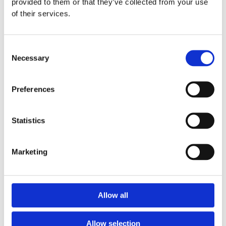
provided to them or that they’ve collected from your use
26 PRODUKTER
of their services.
Consent
Necessary
Selection
Preferences
Statistics
Marketing
BASKET
22 PRODUKTER
Allow all
Allow selection