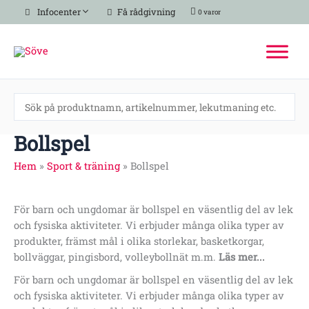
Hoppa
Infocenter
Få rådgivning
0 varor
till
innehåll
Bollspel
Hem
»
Sport & träning
»
Bollspel
För barn och ungdomar är bollspel en väsentlig del av lek
och fysiska aktiviteter. Vi erbjuder många olika typer av
produkter, främst mål i olika storlekar, basketkorgar,
bollväggar, pingisbord, volleybollnät m.m.
Läs mer...
För barn och ungdomar är bollspel en väsentlig del av lek
och fysiska aktiviteter. Vi erbjuder många olika typer av